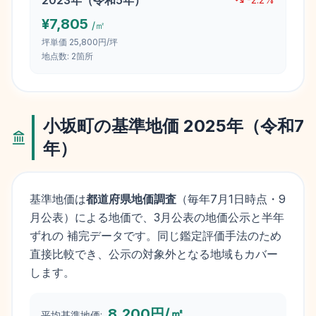
2023
年（
令和5年
）
¥
7,805
/㎡
坪単価
25,800円/坪
地点数:
2
箇所
小坂町
の基準地価
2025
年（
令和7
年
）
基準地価は
都道府県地価調査
（毎年
7月1日
時点・9
月公表）による地価で、3月公表の地価公示と半年
ずれの 補完データです。同じ鑑定評価手法のため
直接比較でき、公示の対象外となる地域もカバー
します。
8,200円/㎡
平均基準地価: