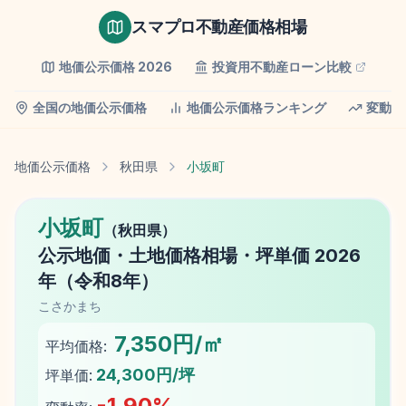
スマプロ不動産価格相場
地価公示価格
2026
投資用不動産ローン比較
全国の地価公示価格
地価公示価格ランキング
変動率
地価公示価格
秋田県
小坂町
小坂町
（
秋田県
）
公示地価
・土地価格相場・坪単価
2026
年（
令和8年
）
こさかまち
7,350円/㎡
平均価格:
24,300円/坪
坪単価:
-1.90
%