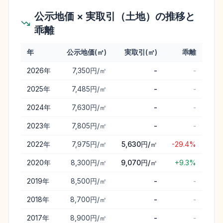
公示地価 × 実取引（土地）の推移と
乖離
年
公示地価(㎡)
実取引(㎡)
乖離
小坂町
の公示地価と実取引価格（土地）の年次推移と乖離
2026
年
7,350円/㎡
-
-
2025
年
7,485円/㎡
-
-
2024
年
7,630円/㎡
-
-
2023
年
7,805円/㎡
-
-
2022
年
7,975円/㎡
5,630円/㎡
-29.4%
2020
年
8,300円/㎡
9,070円/㎡
+9.3%
2019
年
8,500円/㎡
-
-
2018
年
8,700円/㎡
-
-
2017
年
8,900円/㎡
-
-