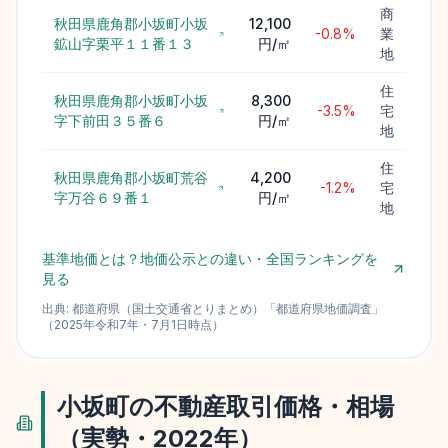
商
秋田県鹿角郡小坂町小坂
12,100
-0.8%
業
鉱山字栗平１１番１３
円/㎡
地
住
秋田県鹿角郡小坂町小坂
8,300
-3.5%
宅
字下前田３５番６
円/㎡
地
住
秋田県鹿角郡小坂町荒谷
4,200
-1.2%
宅
字万谷６９番１
円/㎡
地
基準地価とは？地価公示との違い・全国ランキングを
見る
出典:
都道府県（国土交通省とりまとめ）
「
都道府県地価調査
」
（
2025
年
令和7年
・
7月1日
時点）
小坂町
の不動産取引価格・相場
（実勢・
2022
年）