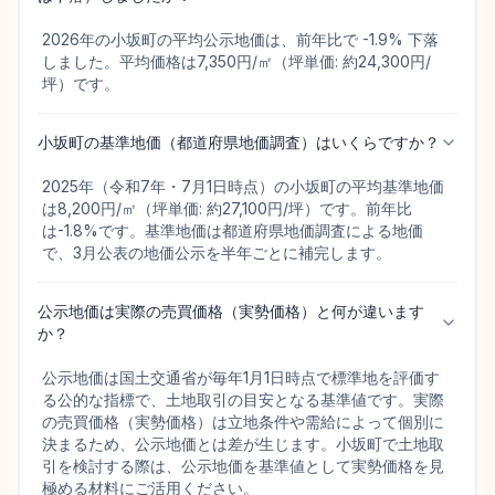
2026年の小坂町の平均公示地価は、前年比で -1.9% 下落
しました。平均価格は7,350円/㎡（坪単価: 約24,300円/
坪）です。
小坂町の基準地価（都道府県地価調査）はいくらですか？
2025年（令和7年・7月1日時点）の小坂町の平均基準地価
は8,200円/㎡（坪単価: 約27,100円/坪）です。前年比
は-1.8%です。基準地価は都道府県地価調査による地価
で、3月公表の地価公示を半年ごとに補完します。
公示地価は実際の売買価格（実勢価格）と何が違います
か？
公示地価は国土交通省が毎年1月1日時点で標準地を評価す
る公的な指標で、土地取引の目安となる基準値です。実際
の売買価格（実勢価格）は立地条件や需給によって個別に
決まるため、公示地価とは差が生じます。小坂町で土地取
引を検討する際は、公示地価を基準値として実勢価格を見
極める材料にご活用ください。