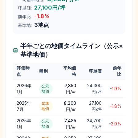
27,100円/坪
坪単価:
-1.8
%
前年比:
3
地点
基準地:
半年ごとの地価タイムライン（公示×
基準地価）
評価時
平均価
前年
種別
坪単価
点
格
比
2026年
7,350
24,300
公示
-1.9%
地価
1月
円/㎡
円/坪
2025年
8,200
27,100
基準
-1.8%
地価
7月
円/㎡
円/坪
2025年
7,485
24,700
公示
-2.0%
地価
1月
円/㎡
円/坪