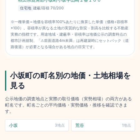
住宅地
建蔽/容積
70
/
200
※一種単価＝地価を容積率100%あたりに換算した単価（価格÷容積率
×100）。容積率が異なる土地の実質的な割安・割高を比較する不動産
実務の指標です。用途地域・建蔽率・容積率は地価公示の調査時点の
都市計画規制、「⚠前面道路4m未満」は再建築時にセットバック（道
路後退）が必要となる場合がある地点の目安です。
小坂町
の町名別の地価・土地相場を
見る
公示地価の調査地点と実際の取引価格（実勢相場）の両方がある
町名です。町名ごとの平均価格・実勢価格・推移を確認できま
す。
小坂
荒谷
3
地点
1
地点