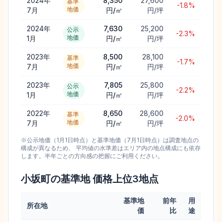
2024年
8,350
27,600
基準
-1.8%
地価
7月
円/㎡
円/坪
2024年
7,630
25,200
公示
-2.3%
地価
1月
円/㎡
円/坪
2023年
8,500
28,100
基準
-1.7%
地価
7月
円/㎡
円/坪
2023年
7,805
25,800
公示
-2.2%
地価
1月
円/㎡
円/坪
2022年
8,650
28,600
基準
-2.0%
地価
7月
円/㎡
円/坪
※公示地価（1月1日時点）と基準地価（7月1日時点）は調査地点の
構成が異なるため、 平均値の水準差はエリア内の地点構成にも依存
します。半年ごとの方向感の把握にご利用ください。
小坂町
の基準地 価格上位
3
地点
基準地
前年
用
所在地
価
比
途