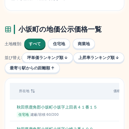
小坂町
の地価公示価格一覧
土地種別:
すべて
住宅地
商業地
並び替え:
坪単価ランキング順 ↓
上昇率ランキング順 ↓
最寄り駅からの距離順 ↑
所在地
価格（円
秋田県鹿角郡小坂町小坂字上田表４１番１５
住宅地
建蔽/容積
60
/
200
秋田県鹿角郡小坂町小坂字山崎２番１００