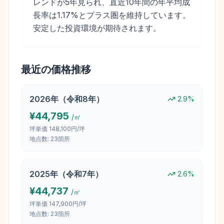
レンドが5年見られ、直近10年間の年平均成
長率は1.17%とプラス圏を維持しています。
安定した投資環境が期待されます。
最近の価格推移
2026
年（
令和8年
）
2.9
%
¥
44,795
/㎡
坪単価
148,100円/坪
地点数:
23
箇所
2025
年（
令和7年
）
2.6
%
¥
44,737
/㎡
坪単価
147,900円/坪
地点数:
23
箇所