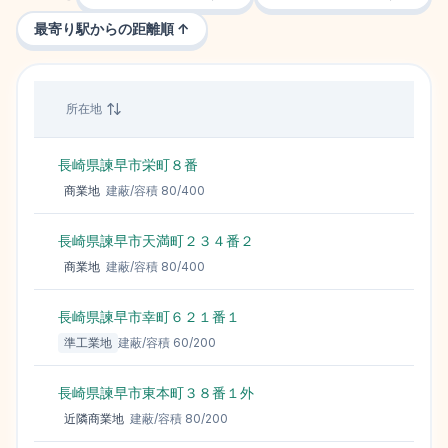
最寄り駅からの距離順 ↑
所在地
価格
長崎県諫早市栄町８番
商業地
建蔽/容積
80
/
400
長崎県諫早市天満町２３４番２
商業地
建蔽/容積
80
/
400
長崎県諫早市幸町６２１番１
準工業地
建蔽/容積
60
/
200
長崎県諫早市東本町３８番１外
近隣商業地
建蔽/容積
80
/
200