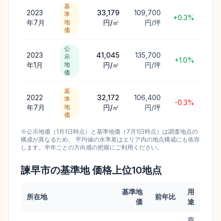
基
2023
33,179
109,700
準
+0.3%
年7月
地
円/㎡
円/坪
価
公
2023
41,045
135,700
示
+1.0%
年1月
地
円/㎡
円/坪
価
基
2022
32,172
106,400
準
-0.3%
年7月
地
円/㎡
円/坪
価
※公示地価（1月1日時点）と基準地価（7月1日時点）は調査地点の
構成が異なるため、 平均値の水準差はエリア内の地点構成にも依存
します。半年ごとの方向感の把握にご利用ください。
諫早市
の基準地 価格上位
10
地点
基準地
用
所在地
前年比
価
途
商