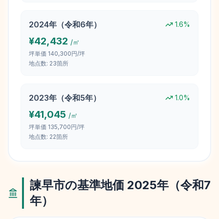
2024
年（
令和6年
）
1.6
%
¥
42,432
/㎡
坪単価
140,300円/坪
地点数:
23
箇所
2023
年（
令和5年
）
1.0
%
¥
41,045
/㎡
坪単価
135,700円/坪
地点数:
22
箇所
諫早市
の基準地価
2025
年（
令和7
年
）