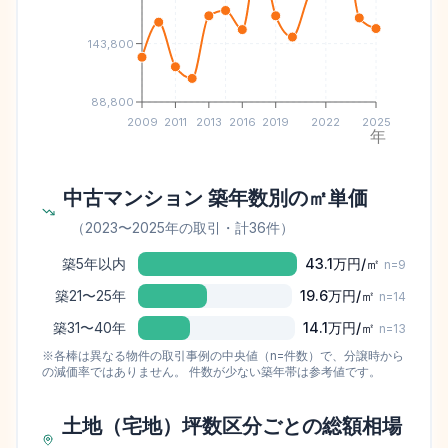
143,800
88,800
2009
2011
2013
2016
2019
2022
2025
年
中古マンション 築年数別の㎡単価
（
2023
〜
2025
年の取引
・計36件
）
築5年以内
43.1万
円/㎡
n=
9
築21〜25年
19.6万
円/㎡
n=
14
築31〜40年
14.1万
円/㎡
n=
13
※各棒は異なる物件の取引事例の中央値（n=件数）で、分譲時から
の減価率ではありません。 件数が少ない築年帯は参考値です。
土地（宅地）坪数区分ごとの総額相場