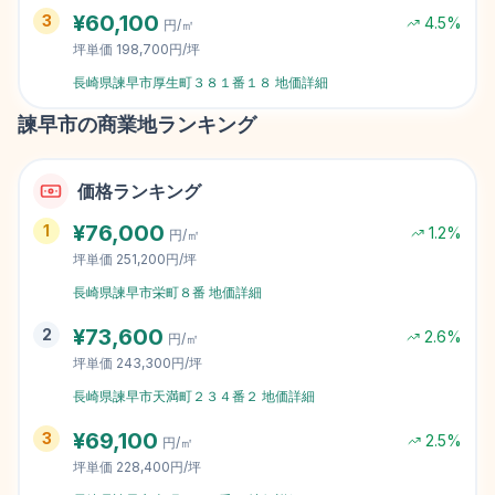
¥
60,100
3
4.5
%
円/㎡
坪単価
198,700円/坪
長崎県諫早市厚生町３８１番１８
地価詳細
諫早市
の商業地ランキング
価格ランキング
¥
76,000
1
1.2
%
円/㎡
坪単価
251,200円/坪
長崎県諫早市栄町８番
地価詳細
¥
73,600
2
2.6
%
円/㎡
坪単価
243,300円/坪
長崎県諫早市天満町２３４番２
地価詳細
¥
69,100
3
2.5
%
円/㎡
坪単価
228,400円/坪