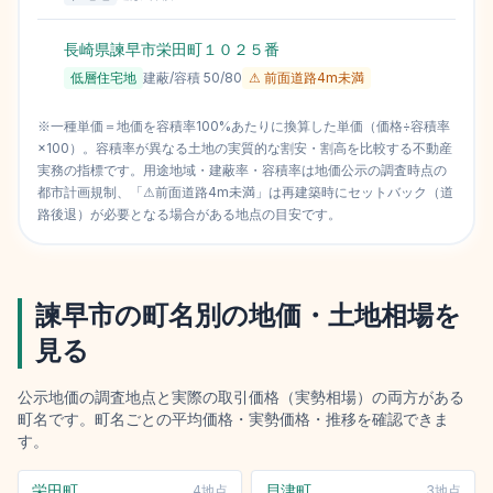
長崎県諫早市栄田町１０２５番
低層住宅地
建蔽/容積
50
/
80
⚠ 前面道路4m未満
※一種単価＝地価を容積率100%あたりに換算した単価（価格÷容積率
×100）。容積率が異なる土地の実質的な割安・割高を比較する不動産
実務の指標です。用途地域・建蔽率・容積率は地価公示の調査時点の
都市計画規制、「⚠前面道路4m未満」は再建築時にセットバック（道
路後退）が必要となる場合がある地点の目安です。
諫早市
の町名別の地価・土地相場を
見る
公示地価の調査地点と実際の取引価格（実勢相場）の両方がある
町名です。町名ごとの平均価格・実勢価格・推移を確認できま
す。
栄田町
貝津町
4
地点
3
地点