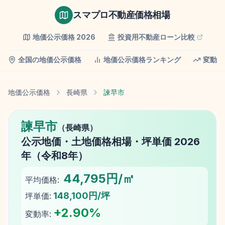
スマプロ不動産価格相場
地価公示価格
2026
投資用不動産ローン比較
全国の地価公示価格
地価公示価格ランキング
変動率
地価公示価格
長崎県
諫早市
諫早市
（
長崎県
）
公示地価
・土地価格相場・坪単価
2026
年（
令和8年
）
44,795円/㎡
平均価格:
148,100円/坪
坪単価:
+
2.90
%
変動率: