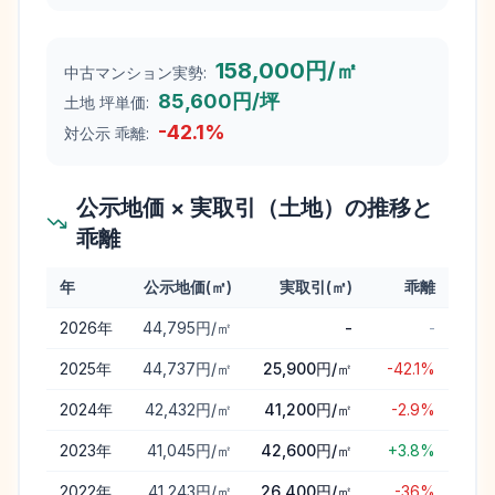
158,000円/㎡
中古マンション実勢:
85,600円/坪
土地 坪単価:
-42.1
%
対公示 乖離:
公示地価 × 実取引（土地）の推移と
乖離
年
公示地価(㎡)
実取引(㎡)
乖離
諫早市
の公示地価と実取引価格（土地）の年次推移と乖離
2026
年
44,795円/㎡
-
-
2025
年
44,737円/㎡
25,900円/㎡
-42.1%
2024
年
42,432円/㎡
41,200円/㎡
-2.9%
2023
年
41,045円/㎡
42,600円/㎡
+3.8%
2022
年
41,243円/㎡
26,400円/㎡
-36%