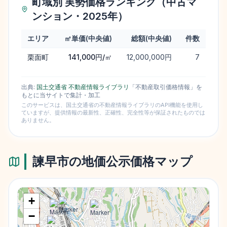
町域別 実勢価格ランキング（中古マ
ンション・2025年）
エリア
㎡単価(中央値)
総額(中央値)
件数
町域別 実勢価格ランキング（中古マンション・2025年）
栗面町
141,000円/㎡
12,000,000円
7
出典:
国土交通省 不動産情報ライブラリ
「不動産取引価格情報」を
もとに当サイトで集計・加工
このサービスは、国土交通省の不動産情報ライブラリのAPI機能を使用し
ていますが、提供情報の最新性、正確性、完全性等が保証されたものでは
ありません。
諫早市
の地価公示価格マップ
+
−