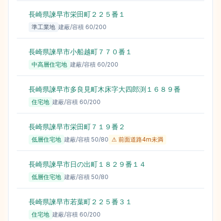
長崎県諫早市栄田町２２５番１
準工業地
建蔽/容積
60
/
200
長崎県諫早市小船越町７７０番１
中高層住宅地
建蔽/容積
60
/
200
長崎県諫早市多良見町木床字大四郎渕１６８９番
住宅地
建蔽/容積
60
/
200
長崎県諫早市栄田町７１９番２
低層住宅地
建蔽/容積
50
/
80
⚠ 前面道路4m未満
長崎県諫早市日の出町１８２９番１４
低層住宅地
建蔽/容積
50
/
80
長崎県諫早市若葉町２２５番３１
住宅地
建蔽/容積
60
/
200