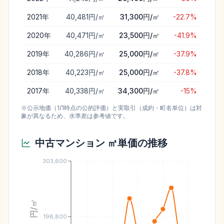
2021
年
40,481円/㎡
31,300円/㎡
-22.7%
2020
年
40,471円/㎡
23,500円/㎡
-41.9%
2019
年
40,286円/㎡
25,000円/㎡
-37.9%
2018
年
40,223円/㎡
25,000円/㎡
-37.8%
2017
年
40,338円/㎡
34,300円/㎡
-15%
※公示地価（1/1時点の公的評価）と実取引（成約・町名単位）は対
象が異なるため、水準差は参考値です。
中古マンション ㎡単価の推移
303,600
円/㎡
198,800