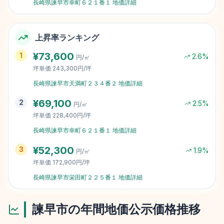
長崎県諫早市幸町６２１番１
地価詳細
上昇率ランキング
¥
73,600
1
2.6
%
円/㎡
坪単価
243,300円/坪
長崎県諫早市天満町２３４番２
地価詳細
¥
69,100
2
2.5
%
円/㎡
坪単価
228,400円/坪
長崎県諫早市幸町６２１番１
地価詳細
¥
52,300
3
1.9
%
円/㎡
坪単価
172,900円/坪
長崎県諫早市栄田町２２５番１
地価詳細
諫早市
の年間地価公示価格推移