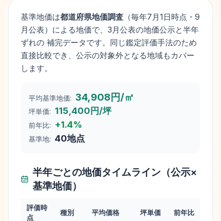
基準地価は
都道府県地価調査
（毎年
7月1日
時点・9
月公表）による地価で、3月公表の地価公示と半年
ずれの 補完データです。同じ鑑定評価手法のため
直接比較でき、公示の対象外となる地域もカバー
します。
34,908円/㎡
平均基準地価:
115,400円/坪
坪単価:
+
1.4
%
前年比:
40
地点
基準地:
半年ごとの地価タイムライン（公示×
基準地価）
評価時
種別
平均価格
坪単価
前年比
点