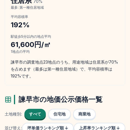
住居
系
70
%
最多:
第一種住居地域
平均容積率
192
%
駅徒歩5分以内の地点平均
61,600円/㎡
1
地点の平均
諫早市の調査地点23地点のうち、用途地域は住居系が70%
を占めます（最多は第一種住居地域）で、平均容積率は
192%です。
諫早市
の地価公示価格一覧
土地種別:
すべて
住宅地
商業地
並び替え:
坪単価ランキング順 ↓
上昇率ランキング順 ↓