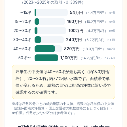
（
2023
〜
2025
年の取引
・計309件
）
〜15坪
54万円
（
4.4万円
/坪）
n=
8
15〜20坪
160万円
（
10.2万円
/坪）
n=
9
20〜30坪
100万円
（
4.3万円
/坪）
n=
5
30〜40坪
240万円
（
6.2万円
/坪）
n=
18
40〜50坪
820万円
（
18.3万円
/坪）
n=
20
50坪〜
1,100万円
（
14.2万円
/坪）
n=
249
坪単価の中央値は40〜50坪が最も高く（約18.3万円/
坪）、20〜30坪は約77%低い水準です。面積帯で単
価が変わるため、総額の目安は希望の坪数に近い帯で
確認するのが確実です。
※棒は坪数区分ごとの成約総額の中央値。括弧内は坪単価の中央値
（総額÷面積の坪換算・ 国土交通省の概数価格にもとづく目安）・
n=件数。件数が少ない区分は参考値です。