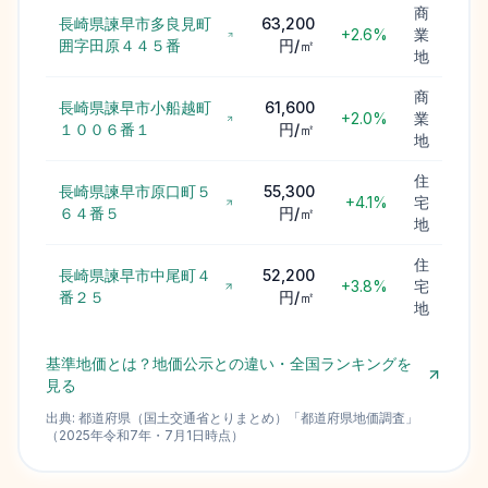
商
長崎県諫早市多良見町
63,200
+2.6%
業
囲字田原４４５番
円/㎡
地
商
長崎県諫早市小船越町
61,600
+2.0%
業
１００６番１
円/㎡
地
住
長崎県諫早市原口町５
55,300
+4.1%
宅
６４番５
円/㎡
地
住
長崎県諫早市中尾町４
52,200
+3.8%
宅
番２５
円/㎡
地
基準地価とは？地価公示との違い・全国ランキングを
見る
出典:
都道府県（国土交通省とりまとめ）
「
都道府県地価調査
」
（
2025
年
令和7年
・
7月1日
時点）