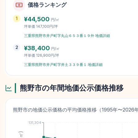
価格ランキング
¥
44,500
1
円/㎡
坪単価
147,100円/坪
三重県熊野市井戸町字丸山６５３番１９外
地価詳細
¥
38,400
2
円/㎡
坪単価
126,900円/坪
三重県熊野市井戸町字井土３３９番１
地価詳細
熊野市
の年間地価公示価格推移
熊野市
の地価公示価格の平均価格推移（
1995
年〜
2026
131,304