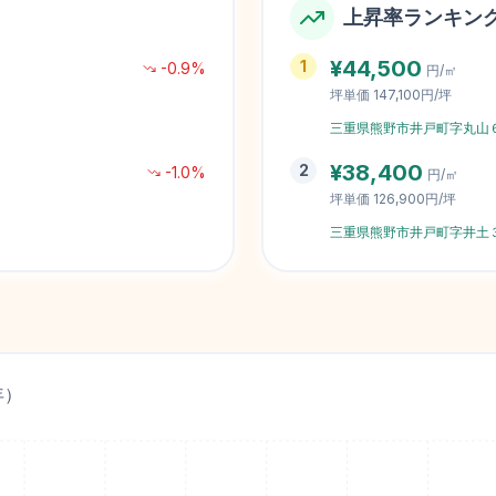
上昇率ランキン
¥
44,500
1
-0.9
%
円/㎡
坪単価
147,100円/坪
三重県熊野市井戸町字丸山
¥
38,400
2
-1.0
%
円/㎡
坪単価
126,900円/坪
三重県熊野市井戸町字井土
年）