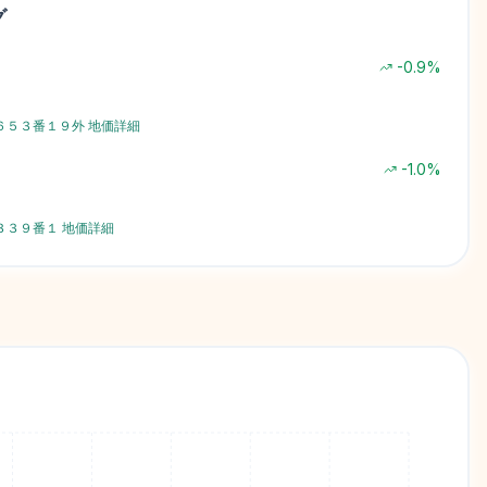
グ
-0.9
%
６５３番１９外
地価詳細
-1.0
%
３３９番１
地価詳細