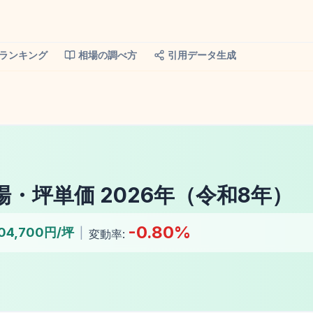
ランキング
相場の調べ方
引用データ生成
場・坪単価
2026
年（
令和8年
）
-0.80
%
04,700円/坪
|
変動率: