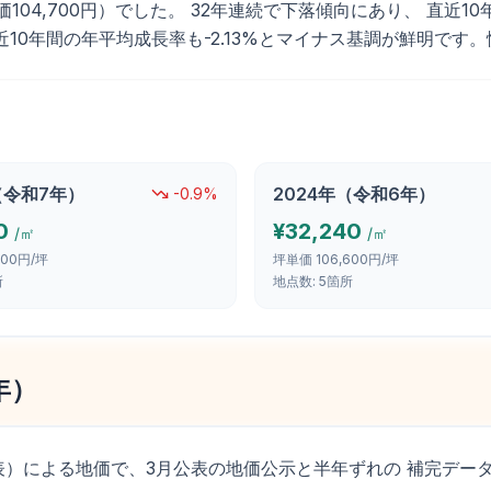
価104,700円）でした。 32年連続で下落傾向にあり、 直近10年
近10年間の年平均成長率も-2.13%とマイナス基調が鮮明です
（
令和7年
）
2024
年（
令和6年
）
-0.9
%
0
¥
32,240
/㎡
/㎡
600円/坪
坪単価
106,600円/坪
所
地点数:
5
箇所
年
）
表）による地価で、3月公表の地価公示と半年ずれの 補完デー