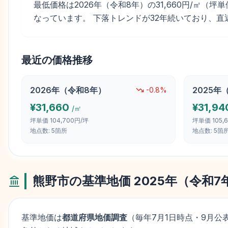
最低価格は2026年（令和8年）の31,660円/㎡（坪単
なっています。 下落トレンドが32年続いており、直
最近の価格推移
2026
年（
令和8年
）
2025
年
-0.8
%
¥
31,660
¥
31,94
/㎡
坪単価
104,700円/坪
坪単価
105,
地点数:
5
箇所
地点数:
5
箇
熊野市
の基準地価
2025
年（
令和7
基準地価は
都道府県地価調査
（毎年
7月1日
時点・9月公