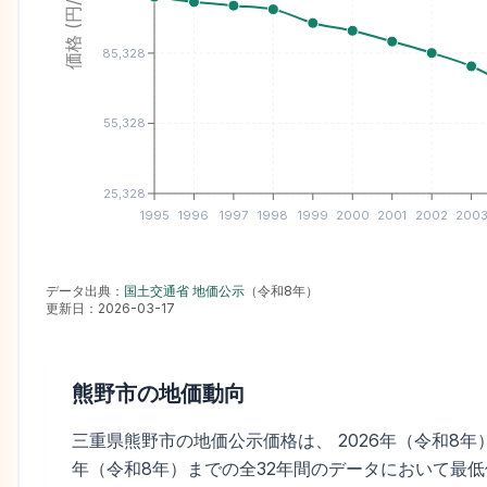
価格 (円/㎡)
85,328
55,328
25,328
1995
1996
1997
1998
1999
2000
2001
2002
200
データ出典：
国土交通省 地価公示
（
令和8年
）
更新日：
2026-03-17
熊野市
の地価動向
三重県熊野市の地価公示価格は、 2026年（令和8年）の平
年（令和8年）までの全32年間のデータにおいて最低価格で