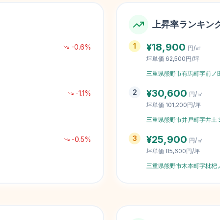
上昇率ランキン
¥
18,900
1
-0.6
%
円/㎡
坪単価
62,500円/坪
三重県熊野市有馬町字前ノ
¥
30,600
2
-1.1
%
円/㎡
坪単価
101,200円/坪
三重県熊野市井戸町字井土
¥
25,900
3
-0.5
%
円/㎡
坪単価
85,600円/坪
三重県熊野市木本町字枇杷