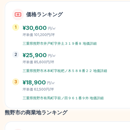
価格ランキング
¥
30,600
1
円/㎡
坪単価
101,200円/坪
三重県熊野市井戸町字井土３１９番８
地価詳細
¥
25,900
2
円/㎡
坪単価
85,600円/坪
三重県熊野市木本町字枇杷ノ木５８８番２２
地価詳細
¥
18,900
3
円/㎡
坪単価
62,500円/坪
三重県熊野市有馬町字前ノ田９６１番９外
地価詳細
熊野市
の商業地ランキング