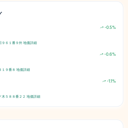
グ
-0.5
%
田９６１番９外
地価詳細
-0.6
%
３１９番８
地価詳細
-1.1
%
ノ木５８８番２２
地価詳細