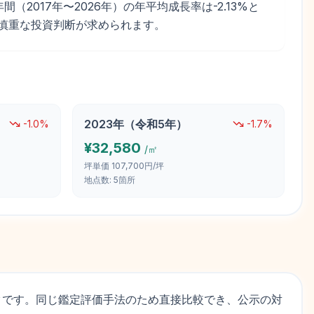
間（2017年〜2026年）の年平均成長率は-2.13%と
。慎重な投資判断が求められます。
2023
年（
令和5年
）
-1.0
%
-1.7
%
¥
32,580
/㎡
坪単価
107,700円/坪
地点数:
5
箇所
タです。同じ鑑定評価手法のため直接比較でき、公示の対