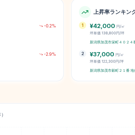
上昇率ランキン
¥
42,000
1
-0.2
%
円/㎡
坪単価
138,800円/坪
新潟県加茂市栄町４０２４
¥
37,000
2
-2.9
%
円/㎡
坪単価
122,300円/坪
新潟県加茂市穀町２１番
地
年）