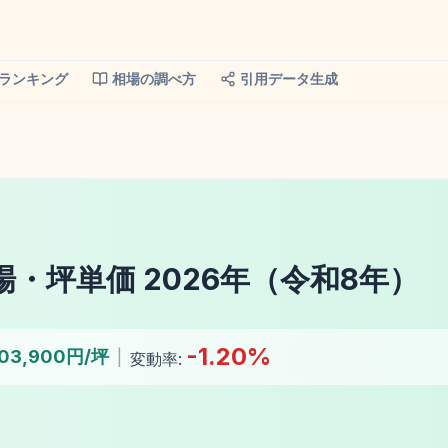
ランキング
相場の調べ方
引用データ生成
場・坪単価
2026
年（
令和8年
）
-1.20
%
103,900円/坪
|
変動率: