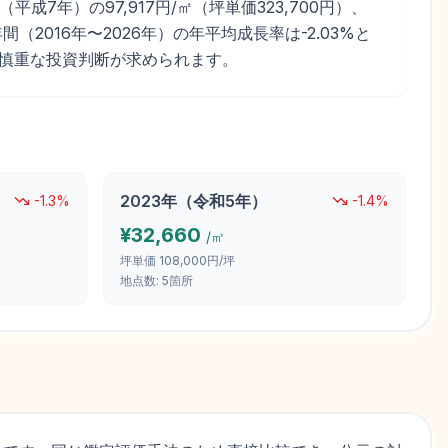
成7年）の97,917円/㎡（坪単価323,700円）、
間（2016年〜2026年）の年平均成長率は-2.03%と
す。慎重な投資判断が求められます。
2023
年（
令和5年
）
-1.3
%
-1.4
%
¥
32,660
/㎡
坪単価
108,000円/坪
地点数:
5
箇所