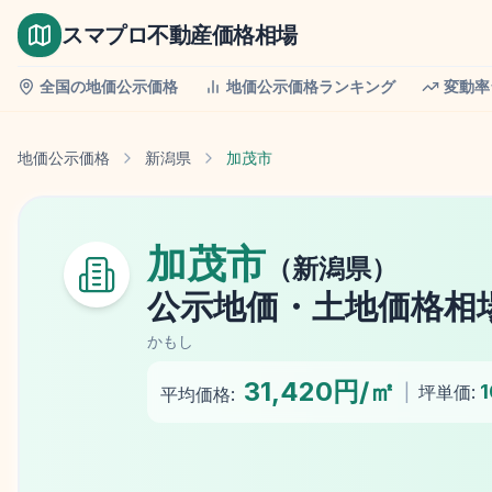
スマプロ不動産価格相場
全国の地価公示価格
地価公示価格ランキング
変動率
地価公示価格
新潟県
加茂市
加茂市
（
新潟県
）
公示地価
・土地価格相
かもし
31,420円/㎡
|
坪単価:
平均価格: