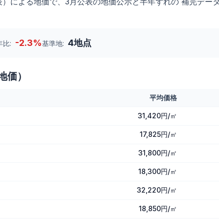
表）による地価で、3月公表の地価公示と半年ずれの 補完デー
-2.3
%
4
地点
年比:
基準地:
地価）
平均価格
31,420円/㎡
17,825円/㎡
31,800円/㎡
18,300円/㎡
32,220円/㎡
18,850円/㎡