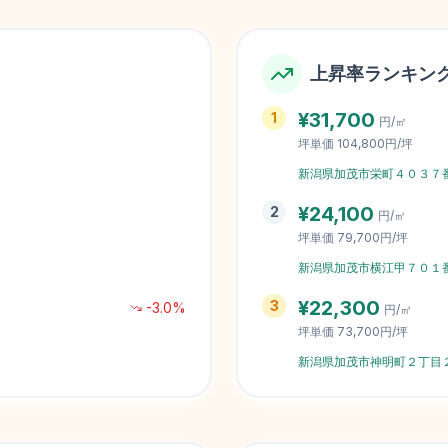
上昇率ランキン
¥
31,700
1
円/㎡
坪単価
104,800円/坪
新潟県加茂市栄町４０３７
¥
24,100
2
円/㎡
坪単価
79,700円/坪
新潟県加茂市横江甲７０１
¥
22,300
3
-3.0
%
円/㎡
坪単価
73,700円/坪
新潟県加茂市神明町２丁目