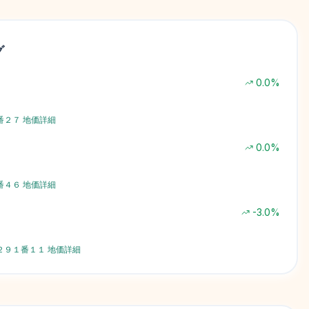
グ
0.0
%
番２７
地価詳細
0.0
%
番４６
地価詳細
-3.0
%
２９１番１１
地価詳細