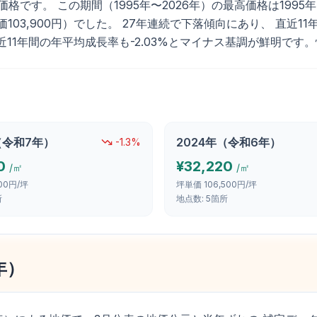
す。 この期間（1995年〜2026年）の最高価格は1995年（平
価103,900円）でした。 27年連続で下落傾向にあり、 直近11年
近11年間の年平均成長率も-2.03%とマイナス基調が鮮明で
（
令和7年
）
2024
年（
令和6年
）
-1.3
%
0
¥
32,220
/㎡
/㎡
100円/坪
坪単価
106,500円/坪
所
地点数:
5
箇所
年
）