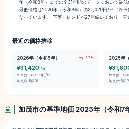
年（令和8年）までの全31年間のデータにおいて最低価格で
最低価格は2026年（令和8年）の31,420円/㎡（坪単
なっています。 下落トレンドが27年続いており、直
最近の価格推移
2026
年（
令和8年
）
2025
年
-1.2
%
¥
31,420
¥
31,80
/㎡
坪単価
103,900円/坪
坪単価
105,
地点数:
5
箇所
地点数:
5
箇
加茂市
の基準地価
2025
年（
令和7