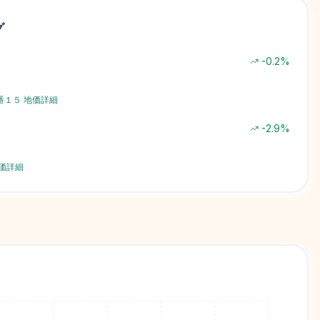
グ
-0.2
%
番１５
地価詳細
-2.9
%
価詳細