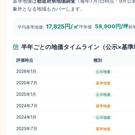
基準地価は
都道府県地価調査
（毎年
7月1日
時点・9月公
象外となる地域もカバーします。
17,825円/㎡
58,900円/坪
坪単価:
前
平均基準地価:
半年ごとの地価タイムライン（公示×基準
評価時点
種別
2026年1月
公示地価
2025年7月
基準地価
2025年1月
公示地価
2024年7月
基準地価
2024年1月
公示地価
2023年7月
基準地価