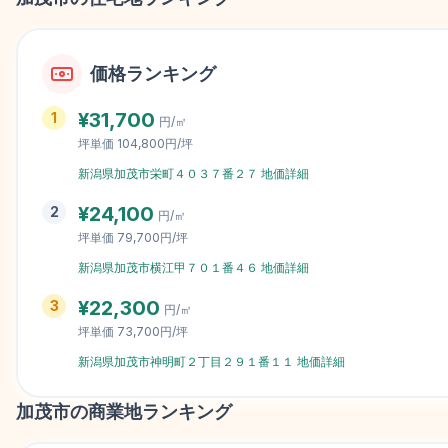
価格ランキング
¥
31,700
1
円/㎡
坪単価
104,800円/坪
新潟県加茂市栄町４０３７番２７
地価詳細
¥
24,100
2
円/㎡
坪単価
79,700円/坪
新潟県加茂市横江甲７０１番４６
地価詳細
¥
22,300
3
円/㎡
坪単価
73,700円/坪
新潟県加茂市神明町２丁目２９１番１１
地価詳細
加茂市
の商業地ランキング