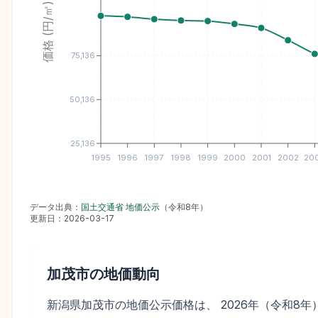
価格 (円/㎡)
75,136
50,136
25,136
1995
1996
1997
1998
1999
2000
2001
2002
20
データ出典：
国土交通省 地価公示
（
令和8年
）
更新日：
2026-03-17
加茂市
の地価動向
新潟県加茂市の地価公示価格は、 2026年（令和8年）の平