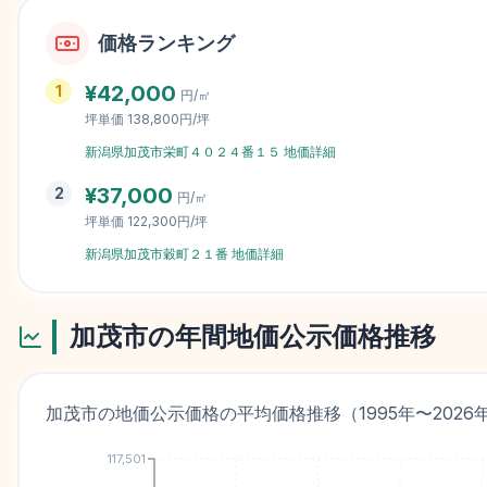
価格ランキング
¥
42,000
1
円/㎡
坪単価
138,800円/坪
新潟県加茂市栄町４０２４番１５
地価詳細
¥
37,000
2
円/㎡
坪単価
122,300円/坪
新潟県加茂市穀町２１番
地価詳細
加茂市
の年間地価公示価格推移
加茂市
の地価公示価格の平均価格推移（
1995
年〜
2026
117,501