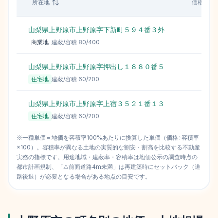
所在地
価格（円
山梨県上野原市上野原字下新町５９４番３外
商業地
建蔽/容積
80
/
400
山梨県上野原市上野原字押出し１８８０番５
住宅地
建蔽/容積
60
/
200
山梨県上野原市上野原字上宿３５２１番１３
住宅地
建蔽/容積
60
/
200
※一種単価＝地価を容積率100%あたりに換算した単価（価格÷容積率
×100）。容積率が異なる土地の実質的な割安・割高を比較する不動産
実務の指標です。用途地域・建蔽率・容積率は地価公示の調査時点の
都市計画規制、「⚠前面道路4m未満」は再建築時にセットバック（道
路後退）が必要となる場合がある地点の目安です。