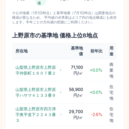
価
※公示地価（1月1日時点）と基準地価（7月1日時点）は調査地点の
構成が異なるため、 平均値の水準差はエリア内の地点構成にも依存
します。半年ごとの方向感の把握にご利用ください。
上野原市
の基準地 価格上位
8
地点
基準地
用
所在地
前年比
価
途
商
山梨県上野原市上野原
71,100
+0.0%
業
字仲新町１６０７番２
円/㎡
地
住
山梨県上野原市上野原
56,900
+0.0%
宅
字ハサマ４１３３番９
円/㎡
地
山梨県上野原市四方津
住
29,700
字奥平道下２２４３番
-2.6%
宅
円/㎡
３
地