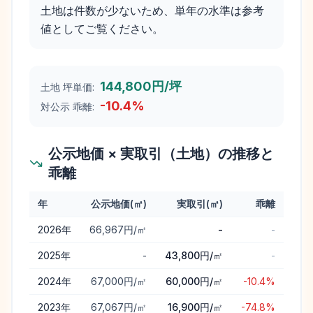
土地は件数が少ないため、単年の水準は参考
値としてご覧ください。
144,800円/坪
土地 坪単価:
-10.4
%
対公示 乖離:
公示地価 × 実取引（土地）の推移と
乖離
年
公示地価(㎡)
実取引(㎡)
乖離
上野原市
の公示地価と実取引価格（土地）の年次推移と乖離
2026
年
66,967円/㎡
-
-
2025
年
-
43,800円/㎡
-
2024
年
67,000円/㎡
60,000円/㎡
-10.4%
2023
年
67,067円/㎡
16,900円/㎡
-74.8%