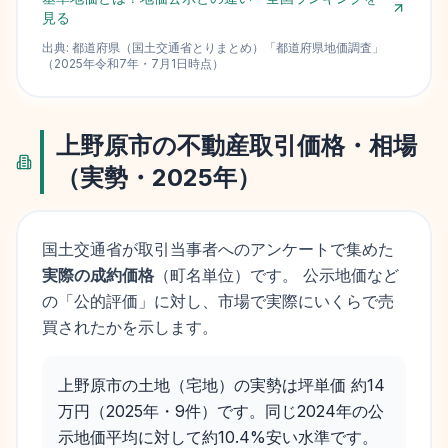
見る
出典:
都道府県（国土交通省とりまとめ）
「
都道府県地価調査
」
（
2025
年
令和7年
・
7月1日
時点）
上野原市
の不動産取引価格・相場
（実勢・
2025
年）
国土交通省が取引当事者へのアンケートで集めた
実際の成約価格
（町名単位）です。 公示地価など
の「公的評価」に対し、市場で実際にいくらで売
買されたかを示します。
上野原市の土地（宅地）の実勢は坪単価 約14
万円（2025年・9件）です。同じ2024年の公
示地価平均に対して約10.4%安い水準です。