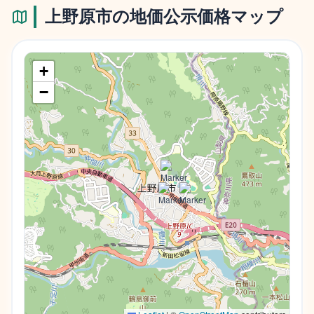
上野原市
の地価公示価格マップ
+
−