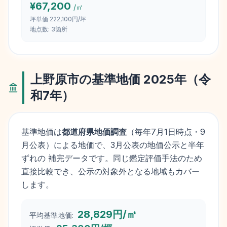
¥
67,200
/㎡
坪単価
222,100円/坪
地点数:
3
箇所
上野原市
の基準地価
2025
年（
令
和7年
）
基準地価は
都道府県地価調査
（毎年
7月1日
時点・9
月公表）による地価で、3月公表の地価公示と半年
ずれの 補完データです。同じ鑑定評価手法のため
直接比較でき、公示の対象外となる地域もカバー
します。
28,829円/㎡
平均基準地価: