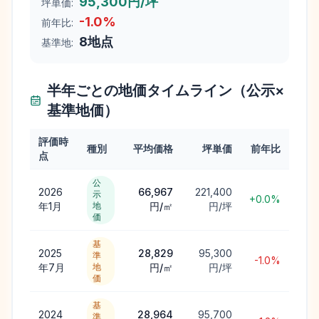
95,300円/坪
坪単価:
-1.0
%
前年比:
8
地点
基準地:
半年ごとの地価タイムライン（公示×
基準地価）
評価時
種別
平均価格
坪単価
前年比
点
公
2026
66,967
221,400
示
+0.0%
年1月
地
円/㎡
円/坪
価
基
2025
28,829
95,300
準
-1.0%
年7月
地
円/㎡
円/坪
価
基
2024
28,964
95,700
準