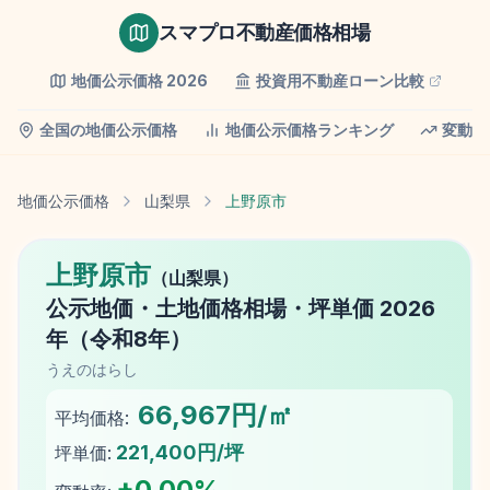
スマプロ不動産価格相場
地価公示価格
2026
投資用不動産ローン比較
全国の地価公示価格
地価公示価格ランキング
変動率
地価公示価格
山梨県
上野原市
上野原市
（
山梨県
）
公示地価
・土地価格相場・坪単価
2026
年（
令和8年
）
うえのはらし
66,967円/㎡
平均価格:
221,400円/坪
坪単価:
+
0.00
%