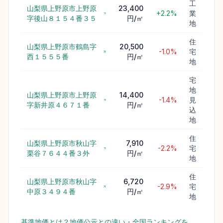
工
山梨県上野原市上野原
23,400
+2.2%
業
字後山８１５４番３５
円/㎡
地
住
山梨県上野原市鶴島字
20,500
-1.0%
宅
西１５５５番
円/㎡
地
宅
地
山梨県上野原市上野原
14,400
-1.4%
見
字新井原４６７１番
円/㎡
込
地
住
山梨県上野原市秋山字
7,910
-2.2%
宅
栗谷７６４４番３外
円/㎡
地
住
山梨県上野原市秋山字
6,720
-2.9%
宅
中原３４９４番
円/㎡
地
基準地価とは？地価公示との違い・全国ランキングを