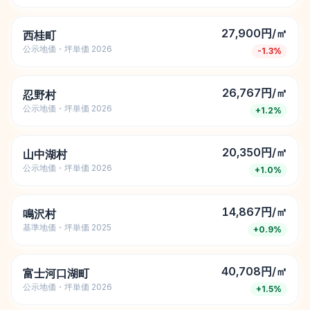
27,900円/㎡
西桂町
公示地価・坪単価 2026
-1.3
%
26,767円/㎡
忍野村
公示地価・坪単価 2026
+
1.2
%
20,350円/㎡
山中湖村
公示地価・坪単価 2026
+
1.0
%
14,867円/㎡
鳴沢村
基準地価・坪単価 2025
+
0.9
%
40,708円/㎡
富士河口湖町
公示地価・坪単価 2026
+
1.5
%