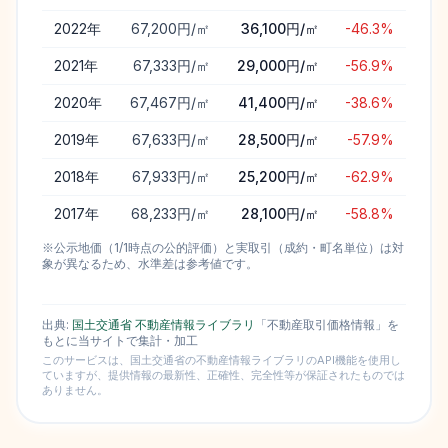
2022
年
67,200円/㎡
36,100円/㎡
-46.3%
2021
年
67,333円/㎡
29,000円/㎡
-56.9%
2020
年
67,467円/㎡
41,400円/㎡
-38.6%
2019
年
67,633円/㎡
28,500円/㎡
-57.9%
2018
年
67,933円/㎡
25,200円/㎡
-62.9%
2017
年
68,233円/㎡
28,100円/㎡
-58.8%
※公示地価（1/1時点の公的評価）と実取引（成約・町名単位）は対
象が異なるため、水準差は参考値です。
出典:
国土交通省 不動産情報ライブラリ
「不動産取引価格情報」を
もとに当サイトで集計・加工
このサービスは、国土交通省の不動産情報ライブラリのAPI機能を使用し
ていますが、提供情報の最新性、正確性、完全性等が保証されたものでは
ありません。