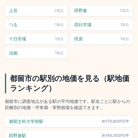
上谷
田野倉
2
地点
2
地点
つる
四日市場
1
地点
1
地点
十日市場
田原
1
地点
1
地点
法能
1
地点
都留市
の駅別の地価を見る（駅地価
ランキング）
都留市
に調査地点がある駅の平均地価です。駅名ごとに駅からの
距離別の地価・坪単価・実勢相場を確認できます。
都留文科大学前駅
約
170,800円/坪
田野倉駅
約
140,300円/坪