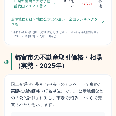
山梨県都留市大野字栩
109円/
林
-3.5%
苗代山２１２１番２
㎡
地
基準地価とは？地価公示との違い・全国ランキングを
見る
出典:
都道府県（国土交通省とりまとめ）
「
都道府県地価調査
」
（
2025
年
令和7年
・
7月1日
時点）
都留市
の不動産取引価格・相場
（実勢・
2025
年）
国土交通省が取引当事者へのアンケートで集めた
実際の成約価格
（町名単位）です。 公示地価など
の「公的評価」に対し、市場で実際にいくらで売
買されたかを示します。