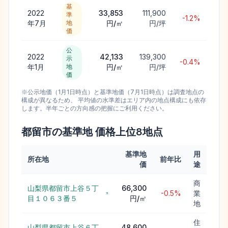
基
2022
33,853
111,900
準
-1.2%
年7月
地
円/㎡
円/坪
価
公
2022
42,133
139,300
示
-0.4%
年1月
地
円/㎡
円/坪
価
※公示地価（1月1日時点）と基準地価（7月1日時点）は調査地点の
構成が異なるため、 平均値の水準差はエリア内の地点構成にも依存
します。半年ごとの方向感の把握にご利用ください。
都留市
の基準地 価格上位
8
地点
基準地
用
所在地
前年比
価
途
商
山梨県都留市上谷５丁
66,300
-0.5%
業
目１０６３番５
円/㎡
地
住
山梨県都留市上谷６丁
48,600