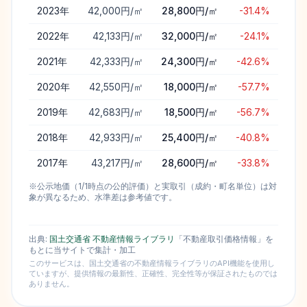
2023
年
42,000円/㎡
28,800円/㎡
-31.4%
2022
年
42,133円/㎡
32,000円/㎡
-24.1%
2021
年
42,333円/㎡
24,300円/㎡
-42.6%
2020
年
42,550円/㎡
18,000円/㎡
-57.7%
2019
年
42,683円/㎡
18,500円/㎡
-56.7%
2018
年
42,933円/㎡
25,400円/㎡
-40.8%
2017
年
43,217円/㎡
28,600円/㎡
-33.8%
※公示地価（1/1時点の公的評価）と実取引（成約・町名単位）は対
象が異なるため、水準差は参考値です。
出典:
国土交通省 不動産情報ライブラリ
「不動産取引価格情報」を
もとに当サイトで集計・加工
このサービスは、国土交通省の不動産情報ライブラリのAPI機能を使用し
ていますが、提供情報の最新性、正確性、完全性等が保証されたものでは
ありません。