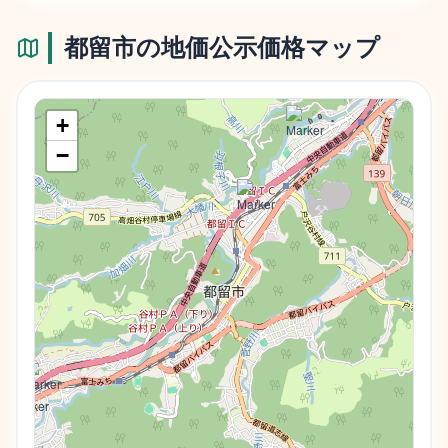
都留市
の地価公示価格マップ
+
−