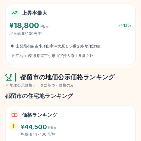
上昇率最大
¥
18,800
1.1
%
円/㎡
坪単価
62,100円/坪
山梨県都留市小形山字沖大原１５番２外
地価詳細
所在地:
山梨県都留市小形山字沖大原１５番２外
都留市
の地価公示価格ランキング
※ 地価公示価格データに基づく価格のみ
都留市
の住宅地ランキング
価格ランキング
¥
44,500
1
円/㎡
坪単価
147,100円/坪