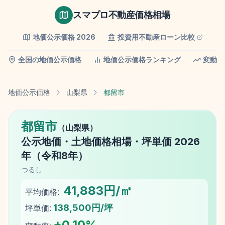
スマプロ不動産価格相場
地価公示価格
2026
投資用不動産ローン比較
全国の地価公示価格
地価公示価格ランキング
変動率
地価公示価格
山梨県
都留市
都留市
（
山梨県
）
公示地価
・土地価格相場・坪単価
2026
年（
令和8年
）
つるし
41,883円/㎡
平均価格:
138,500円/坪
坪単価:
+
0.10
%