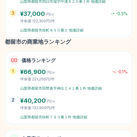
山梨県都留市四日市場字中溝８２０番１外
地価詳細
¥
37,000
3
-0.3
%
円/㎡
坪単価
122,300円/坪
山梨県都留市桂町８５０番２
地価詳細
都留市
の商業地ランキング
価格ランキング
¥
66,900
1
-0.1
%
円/㎡
坪単価
221,200円/坪
山梨県都留市田野倉字神出２４１番１外
地価詳細
¥
40,200
2
円/㎡
坪単価
132,900円/坪
山梨県都留市桂町７９３番１外
地価詳細