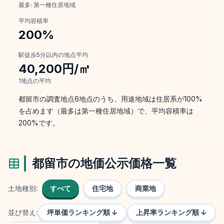
最多:
第一種住居地域
平均容積率
200
%
駅徒歩5分以内の地点平均
40,200円/㎡
1
地点の平均
都留市の調査地点6地点のうち、用途地域は住居系が100%
を占めます（最多は第一種住居地域）で、平均容積率は
200%です。
都留市
の地価公示価格一覧
土地種別:
すべて
住宅地
商業地
並び替え:
坪単価ランキング順 ↓
上昇率ランキング順 ↓