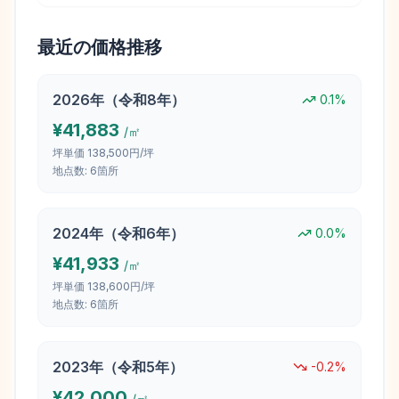
最近の価格推移
2026
年（
令和8年
）
0.1
%
¥
41,883
/㎡
坪単価
138,500円/坪
地点数:
6
箇所
2024
年（
令和6年
）
0.0
%
¥
41,933
/㎡
坪単価
138,600円/坪
地点数:
6
箇所
2023
年（
令和5年
）
-0.2
%
¥
42,000
/㎡