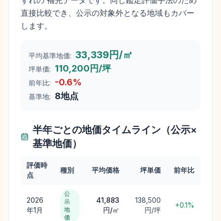
ずれの 補完データです。同じ鑑定評価手法のため
直接比較でき、公示の対象外となる地域もカバー
します。
33,339円/㎡
平均基準地価:
110,200円/坪
坪単価:
-0.6
%
前年比:
8
地点
基準地:
半年ごとの地価タイムライン（公示×
基準地価）
評価時
種別
平均価格
坪単価
前年比
点
公
2026
41,883
138,500
示
+0.1%
年1月
地
円/㎡
円/坪
価