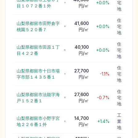
+0.0%
宅
目１０７２番１外
円/㎡
地
住
山梨県都留市田野倉字
41,600
+0.0%
宅
桃園５２０番７
円/㎡
地
住
山梨県都留市田原１丁
40,100
+0.0%
宅
目４２２番
円/㎡
地
住
山梨県都留市十日市場
27,700
-1.1%
宅
字市部１４３５番１
円/㎡
地
住
山梨県都留市法能字海
27,600
-0.7%
宅
戸１５２番１
円/㎡
地
工
山梨県都留市小野字宮
14,700
+1.4%
業
地２２６番１外
円/㎡
地