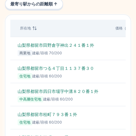
最寄り駅からの距離順 ↑
所在地
価格（円/㎡
山梨県都留市田野倉字神出２４１番１外
6
商業地
建蔽/容積
70
/
200
山梨県都留市つる４丁目１１３７番３０
4
住宅地
建蔽/容積
60
/
200
山梨県都留市四日市場字中溝８２０番１外
4
中高層住宅地
建蔽/容積
60
/
200
山梨県都留市桂町７９３番１外
4
住宅地
建蔽/容積
60
/
200