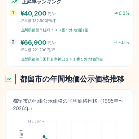
上昇率ランキング
¥
40,200
1
0.0
%
円/㎡
坪単価
132,900円/坪
山梨県都留市桂町７９３番１外
地価詳細
¥
66,900
2
-0.1
%
円/㎡
坪単価
221,200円/坪
山梨県都留市田野倉字神出２４１番１外
地価詳細
都留市
の年間地価公示価格推移
都留市
の地価公示価格の平均価格推移（
1995
年〜
2026
年）
145,584