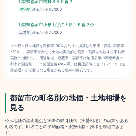
山梨県都留市桂町８５０番２
3
住宅地
建蔽/容積
60
/
200
山梨県都留市小形山字沖大原１５番２外
1
工業地
建蔽/容積
70
/
200
※一種単価＝地価を容積率100%あたりに換算した単価（価格÷容積率
×100）。容積率が異なる土地の実質的な割安・割高を比較する不動産
実務の指標です。用途地域・建蔽率・容積率は地価公示の調査時点の
都市計画規制、「⚠前面道路4m未満」は再建築時にセットバック（道
路後退）が必要となる場合がある地点の目安です。
都留市
の町名別の地価・土地相場を
見る
公示地価の調査地点と実際の取引価格（実勢相場）の両方がある
町名です。町名ごとの平均価格・実勢価格・推移を確認できま
す。