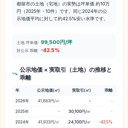
都留市の土地（宅地）の実勢は坪単価 約10万
円（2025年・10件）です。同じ2024年の公
示地価平均に対して約42.5%安い水準です。
99,500円/坪
土地 坪単価:
-42.5
%
対公示 乖離:
公示地価 × 実取引（土地）の推移と
乖離
年
公示地価(㎡)
実取引(㎡)
乖離
都留市
の公示地価と実取引価格（土地）の年次推移と乖離
2026
年
41,883円/㎡
-
-
2025
年
-
30,100円/㎡
-
2024
年
41,933円/㎡
24,100円/㎡
-42.5%