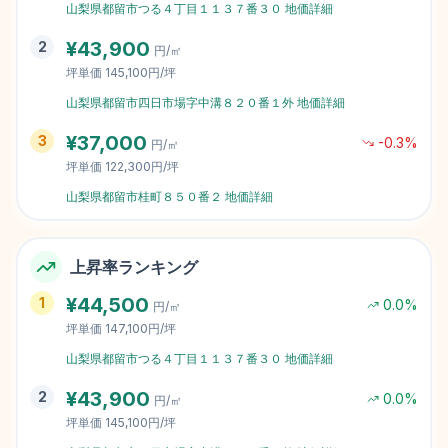
山梨県都留市つる４丁目１１３７番３０
地価詳細
¥
43,900
2
円/㎡
坪単価
145,100円/坪
山梨県都留市四日市場字中溝８２０番１外
地価詳細
¥
37,000
3
-0.3
%
円/㎡
坪単価
122,300円/坪
山梨県都留市桂町８５０番２
地価詳細
上昇率ランキング
¥
44,500
1
0.0
%
円/㎡
坪単価
147,100円/坪
山梨県都留市つる４丁目１１３７番３０
地価詳細
¥
43,900
2
0.0
%
円/㎡
坪単価
145,100円/坪