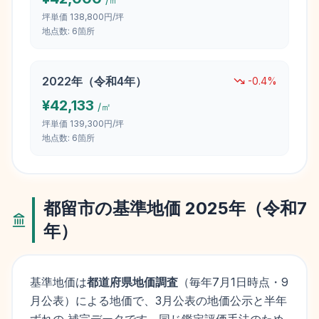
坪単価
138,800円/坪
地点数:
6
箇所
2022
年（
令和4年
）
-0.4
%
¥
42,133
/㎡
坪単価
139,300円/坪
地点数:
6
箇所
都留市
の基準地価
2025
年（
令和7
年
）
基準地価は
都道府県地価調査
（毎年
7月1日
時点・9
月公表）による地価で、3月公表の地価公示と半年