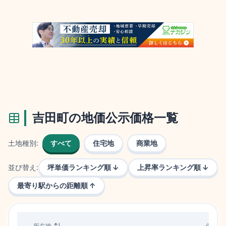
吉田町
の地価公示価格一覧
土地種別:
すべて
住宅地
商業地
並び替え:
坪単価ランキング順 ↓
上昇率ランキング順 ↓
最寄り駅からの距離順 ↑
所在地
価格（