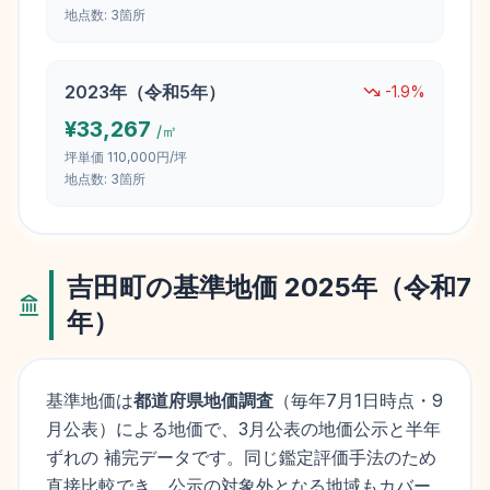
地点数:
3
箇所
2023
年（
令和5年
）
-1.9
%
¥
33,267
/㎡
坪単価
110,000円/坪
地点数:
3
箇所
吉田町
の基準地価
2025
年（
令和7
年
）
基準地価は
都道府県地価調査
（毎年
7月1日
時点・9
月公表）による地価で、3月公表の地価公示と半年
ずれの 補完データです。同じ鑑定評価手法のため
直接比較でき、公示の対象外となる地域もカバー