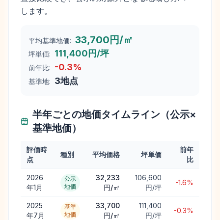
します。
33,700円/㎡
平均基準地価:
111,400円/坪
坪単価:
-0.3
%
前年比:
3
地点
基準地:
半年ごとの地価タイムライン（公示×
基準地価）
評価時
前年
種別
平均価格
坪単価
点
比
2026
32,233
106,600
公示
-1.6%
地価
年1月
円/㎡
円/坪
2025
33,700
111,400
基準
-0.3%
地価
年7月
円/㎡
円/坪