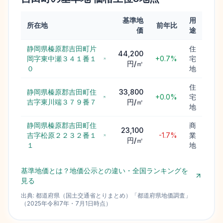
基準地
用
所在地
前年比
価
途
静岡県榛原郡吉田町片
住
44,200
岡字東中瀬３４１番１
+0.7%
宅
円/㎡
０
地
住
静岡県榛原郡吉田町住
33,800
+0.0%
宅
吉字東川端３７９番７
円/㎡
地
静岡県榛原郡吉田町住
商
23,100
吉字松原２２３２番１
-1.7%
業
円/㎡
１
地
基準地価とは？地価公示との違い・全国ランキングを
見る
出典:
都道府県（国土交通省とりまとめ）
「
都道府県地価調査
」
（
2025
年
令和7年
・
7月1日
時点）