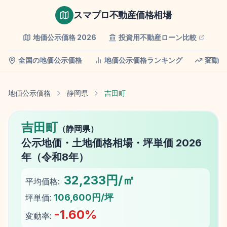
スマプロ不動産価格相場
地価公示価格
2026
投資用不動産ローン比較
全国の地価公示価格
地価公示価格ランキング
変動率
地価公示価格
静岡県
吉田町
吉田町
（
静岡県
）
公示地価
・土地価格相場・坪単価
2026
年（
令和8年
）
32,233円/㎡
平均価格:
106,600円/坪
坪単価:
-1.60
%
変動率: