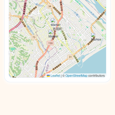
Leaflet
|
©
OpenStreetMap
contributors