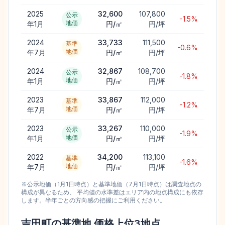
2025
32,600
107,800
公示
-1.5%
地価
年1月
円/㎡
円/坪
2024
33,733
111,500
基準
-0.6%
地価
年7月
円/㎡
円/坪
2024
32,867
108,700
公示
-1.8%
地価
年1月
円/㎡
円/坪
2023
33,867
112,000
基準
-1.2%
地価
年7月
円/㎡
円/坪
2023
33,267
110,000
公示
-1.9%
地価
年1月
円/㎡
円/坪
2022
34,200
113,100
基準
-1.6%
地価
年7月
円/㎡
円/坪
※公示地価（1月1日時点）と基準地価（7月1日時点）は調査地点の
構成が異なるため、 平均値の水準差はエリア内の地点構成にも依存
します。半年ごとの方向感の把握にご利用ください。
吉田町
の基準地 価格上位
3
地点