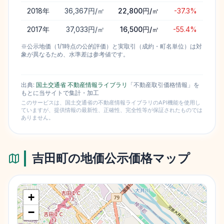
2018
年
36,367円/㎡
22,800円/㎡
-37.3%
2017
年
37,033円/㎡
16,500円/㎡
-55.4%
※公示地価（1/1時点の公的評価）と実取引（成約・町名単位）は対
象が異なるため、水準差は参考値です。
出典:
国土交通省 不動産情報ライブラリ
「不動産取引価格情報」を
もとに当サイトで集計・加工
このサービスは、国土交通省の不動産情報ライブラリのAPI機能を使用し
ていますが、提供情報の最新性、正確性、完全性等が保証されたものでは
ありません。
吉田町
の地価公示価格マップ
+
−