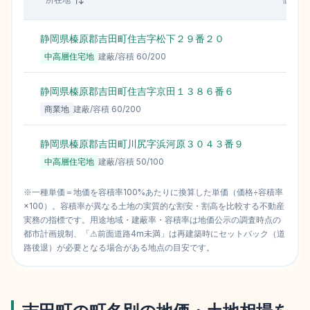
静岡県榛原郡吉田町住吉字松下２９番２０
中高層住宅地
建蔽/容積
60
/
200
静岡県榛原郡吉田町住吉字京田１３８６番６
商業地
建蔽/容積
60
/
200
静岡県榛原郡吉田町川尻字浜河原３０４３番９
中高層住宅地
建蔽/容積
50
/
100
※一種単価＝地価を容積率100%あたりに換算した単価（価格÷容積率
×100）。容積率が異なる土地の実質的な割安・割高を比較する不動産
実務の指標です。用途地域・建蔽率・容積率は地価公示の調査時点の
都市計画規制、「⚠前面道路4m未満」は再建築時にセットバック（道
路後退）が必要となる場合がある地点の目安です。