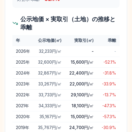
公示地価 × 実取引（土地）の推移と
乖離
年
公示地価(㎡)
実取引(㎡)
乖離
吉田町
の公示地価と実取引価格（土地）の年次推移と乖離
2026
年
32,233円/㎡
-
-
2025
年
32,600円/㎡
15,600円/㎡
-52.1%
2024
年
32,867円/㎡
22,400円/㎡
-31.8%
2023
年
33,267円/㎡
22,000円/㎡
-33.9%
2022
年
33,733円/㎡
29,100円/㎡
-13.7%
2021
年
34,333円/㎡
18,100円/㎡
-47.3%
2020
年
35,167円/㎡
15,000円/㎡
-57.3%
2019
年
35,767円/㎡
24,700円/㎡
-30.9%