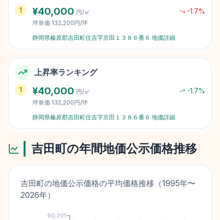
¥
40,000
1
-1.7
%
円/㎡
坪単価
132,200円/坪
静岡県榛原郡吉田町住吉字京田１３８６番６
地価詳細
上昇率ランキング
¥
40,000
1
-1.7
%
円/㎡
坪単価
132,200円/坪
静岡県榛原郡吉田町住吉字京田１３８６番６
地価詳細
吉田町
の年間地価公示価格推移
吉田町
の地価公示価格の平均価格推移（
1995
年〜
2026
年）
90,201