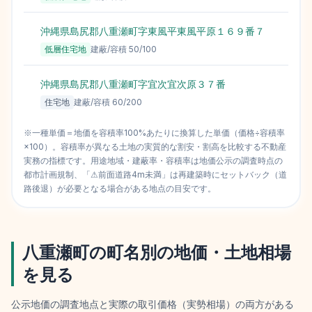
沖縄県島尻郡八重瀬町字東風平東風平原１６９番７
低層住宅地
建蔽/容積
50
/
100
沖縄県島尻郡八重瀬町字宜次宜次原３７番
住宅地
建蔽/容積
60
/
200
※一種単価＝地価を容積率100%あたりに換算した単価（価格÷容積率
×100）。容積率が異なる土地の実質的な割安・割高を比較する不動産
実務の指標です。用途地域・建蔽率・容積率は地価公示の調査時点の
都市計画規制、「⚠前面道路4m未満」は再建築時にセットバック（道
路後退）が必要となる場合がある地点の目安です。
八重瀬町
の町名別の地価・土地相場
を見る
公示地価の調査地点と実際の取引価格（実勢相場）の両方がある