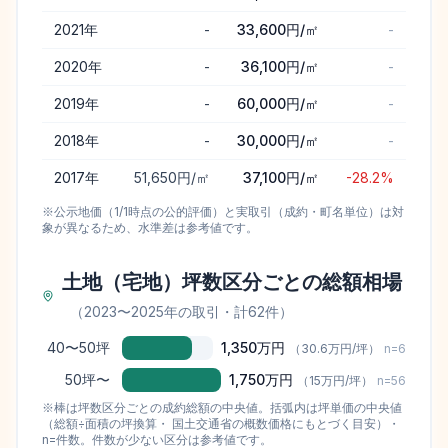
2021
年
-
33,600円/㎡
-
2020
年
-
36,100円/㎡
-
2019
年
-
60,000円/㎡
-
2018
年
-
30,000円/㎡
-
2017
年
51,650円/㎡
37,100円/㎡
-28.2%
※公示地価（1/1時点の公的評価）と実取引（成約・町名単位）は対
象が異なるため、水準差は参考値です。
土地（宅地）坪数区分ごとの総額相場
（
2023
〜
2025
年の取引
・計62件
）
40〜50坪
1,350万円
（
30.6万円
/坪）
n=
6
50坪〜
1,750万円
（
15万円
/坪）
n=
56
※棒は坪数区分ごとの成約総額の中央値。括弧内は坪単価の中央値
（総額÷面積の坪換算・ 国土交通省の概数価格にもとづく目安）・
n=件数。件数が少ない区分は参考値です。