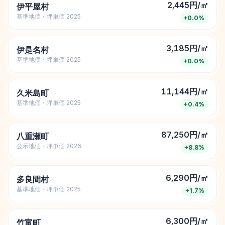
2,445円/㎡
伊平屋村
基準地価・坪単価 2025
+
0.0
%
3,185円/㎡
伊是名村
基準地価・坪単価 2025
+
0.0
%
11,144円/㎡
久米島町
基準地価・坪単価 2025
+
0.4
%
87,250円/㎡
八重瀬町
公示地価・坪単価 2026
+
8.8
%
6,290円/㎡
多良間村
基準地価・坪単価 2025
+
1.7
%
6,300円/㎡
竹富町