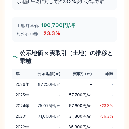
示地価平均に対して約23.3%安い水準です。
190,700円/坪
土地 坪単価:
-23.3
%
対公示 乖離:
公示地価 × 実取引（土地）の推移と
乖離
年
公示地価(㎡)
実取引(㎡)
乖離
八重瀬町
の公示地価と実取引価格（土地）の年次推移と乖離
2026
年
87,250円/㎡
-
-
2025
年
-
57,700円/㎡
-
2024
年
75,075円/㎡
57,600円/㎡
-23.3%
2023
年
71,600円/㎡
31,300円/㎡
-56.3%
2022
年
-
36,300円/㎡
-