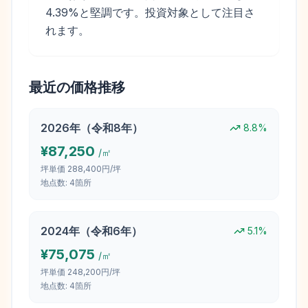
4.39%と堅調です。投資対象として注目さ
れます。
最近の価格推移
2026
年（
令和8年
）
8.8
%
¥
87,250
/㎡
坪単価
288,400円/坪
地点数:
4
箇所
2024
年（
令和6年
）
5.1
%
¥
75,075
/㎡
坪単価
248,200円/坪
地点数:
4
箇所