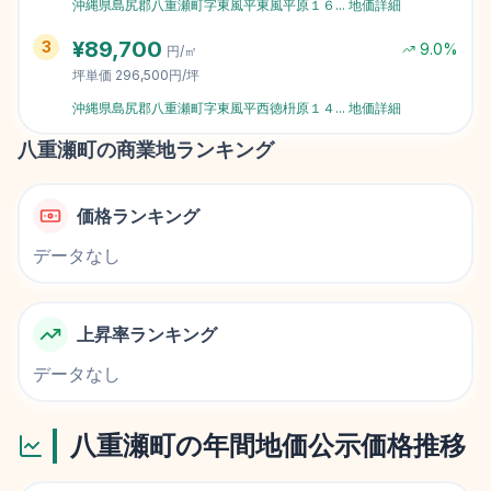
沖縄県島尻郡八重瀬町字東風平東風平原１６
...
地価詳細
¥
89,700
3
9.0
%
円/㎡
坪単価
296,500円/坪
沖縄県島尻郡八重瀬町字東風平西徳枡原１４
...
地価詳細
八重瀬町
の商業地ランキング
価格ランキング
データなし
上昇率ランキング
データなし
八重瀬町
の年間地価公示価格推移