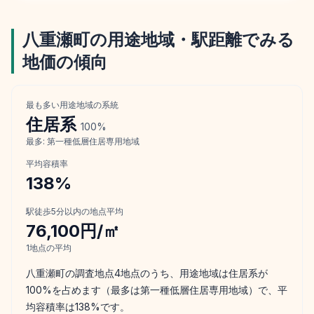
八重瀬町
の用途地域・駅距離でみる
地価の傾向
最も多い用途地域の系統
住居
系
100
%
最多:
第一種低層住居専用地域
平均容積率
138
%
駅徒歩5分以内の地点平均
76,100円/㎡
1
地点の平均
八重瀬町の調査地点4地点のうち、用途地域は住居系が
100%を占めます（最多は第一種低層住居専用地域）で、平
均容積率は138%です。