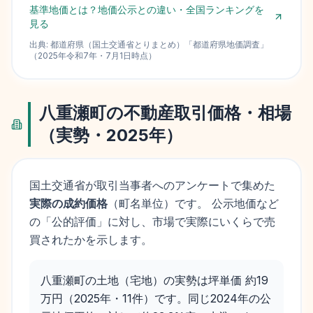
基準地価とは？地価公示との違い・全国ランキングを
見る
出典:
都道府県（国土交通省とりまとめ）
「
都道府県地価調査
」
（
2025
年
令和7年
・
7月1日
時点）
八重瀬町
の不動産取引価格・相場
（実勢・
2025
年）
国土交通省が取引当事者へのアンケートで集めた
実際の成約価格
（町名単位）です。 公示地価など
の「公的評価」に対し、市場で実際にいくらで売
買されたかを示します。
八重瀬町の土地（宅地）の実勢は坪単価 約19
万円（2025年・11件）です。同じ2024年の公