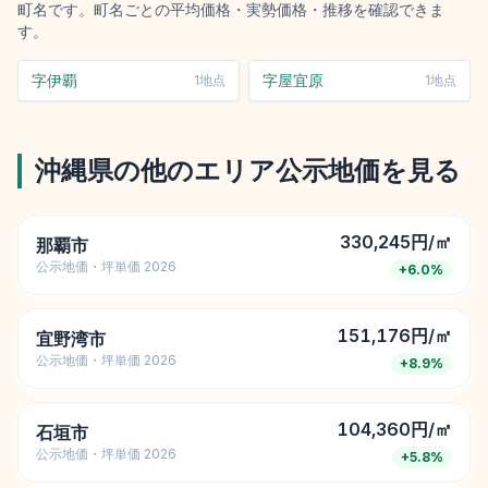
町名です。町名ごとの平均価格・実勢価格・推移を確認できま
す。
字伊覇
字屋宜原
1
地点
1
地点
沖縄県
の他のエリア公示地価を見る
330,245円/㎡
那覇市
公示地価・坪単価 2026
+
6.0
%
151,176円/㎡
宜野湾市
公示地価・坪単価 2026
+
8.9
%
104,360円/㎡
石垣市
公示地価・坪単価 2026
+
5.8
%