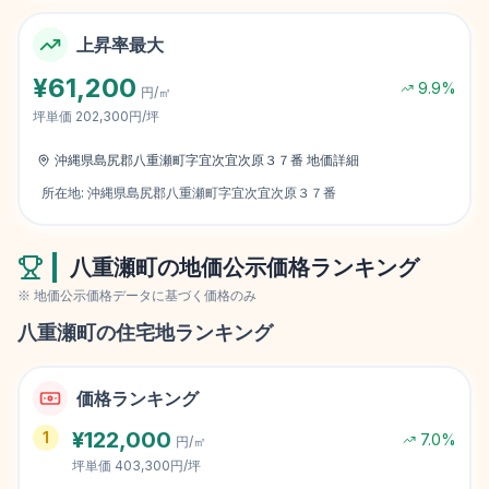
上昇率最大
¥
61,200
9.9
%
円/㎡
坪単価
202,300円/坪
沖縄県島尻郡八重瀬町字宜次宜次原３７番
地価詳細
所在地:
沖縄県島尻郡八重瀬町字宜次宜次原３７番
八重瀬町
の地価公示価格ランキング
※ 地価公示価格データに基づく価格のみ
八重瀬町
の住宅地ランキング
価格ランキング
¥
122,000
1
7.0
%
円/㎡
坪単価
403,300円/坪