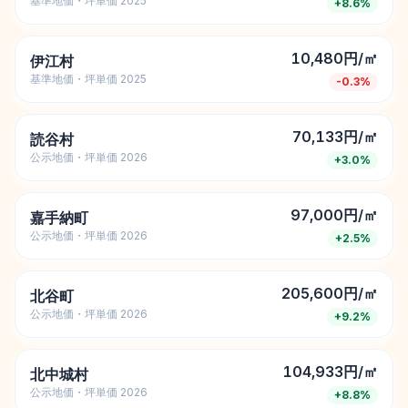
基準地価・坪単価 2025
+
8.6
%
10,480円/㎡
伊江村
基準地価・坪単価 2025
-0.3
%
70,133円/㎡
読谷村
公示地価・坪単価 2026
+
3.0
%
97,000円/㎡
嘉手納町
公示地価・坪単価 2026
+
2.5
%
205,600円/㎡
北谷町
公示地価・坪単価 2026
+
9.2
%
104,933円/㎡
北中城村
公示地価・坪単価 2026
+
8.8
%