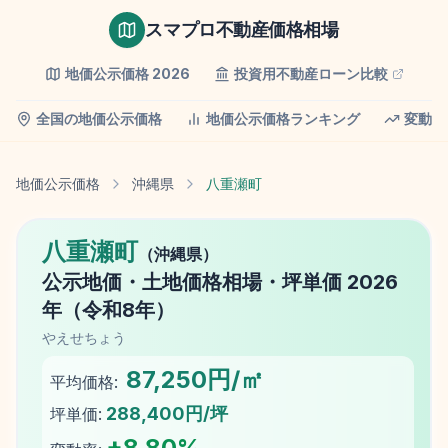
スマプロ不動産価格相場
地価公示価格
2026
投資用不動産ローン比較
全国の地価公示価格
地価公示価格ランキング
変動率
地価公示価格
沖縄県
八重瀬町
八重瀬町
（
沖縄県
）
公示地価
・土地価格相場・坪単価
2026
年（
令和8年
）
やえせちょう
87,250円/㎡
平均価格:
288,400円/坪
坪単価:
+
8.80
%