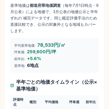
基準地価は
都道府県地価調査
（毎年
7月1日
時点・9
月公表）による地価で、3月公表の地価公示と半年
ずれの 補完データです。同じ鑑定評価手法のため
直接比較でき、公示の対象外となる地域もカバー
します。
78,533円/㎡
平均基準地価:
259,600円/坪
坪単価:
+
5.6
%
前年比:
6
地点
基準地:
半年ごとの地価タイムライン（公示×
基準地価）
評価時
種別
平均価格
坪単価
前年比
点