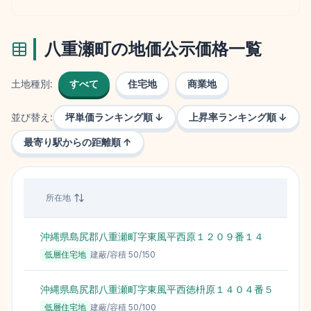
八重瀬町
の地価公示価格一覧
土地種別:
すべて
住宅地
商業地
並び替え:
坪単価ランキング順 ↓
上昇率ランキング順 ↓
最寄り駅からの距離順 ↑
所在地
沖縄県島尻郡八重瀬町字東風平西原１２０９番１４
低層住宅地
建蔽/容積
50
/
150
沖縄県島尻郡八重瀬町字東風平西徳枡原１４０４番５
低層住宅地
建蔽/容積
50
/
100