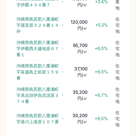
+3.4%
業
字伊覇４３４番７
円/㎡
地
沖縄県島尻郡八重瀬町
住
120,000
字屋宜原５２４番１４
+5.3%
宅
円/㎡
外
地
沖縄県島尻郡八重瀬町
住
95,700
字伊覇西大越地原６７
+6.0%
宅
円/㎡
番１
地
沖縄県島尻郡八重瀬町
住
37,100
字富盛島之前原１５９
+6.0%
宅
円/㎡
番
地
沖縄県島尻郡八重瀬町
住
35,200
字具志頭伊良武須原３
+6.7%
宅
円/㎡
７４番
地
住
沖縄県島尻郡八重瀬町
30,200
+6.0%
宅
字港川上港原１０７番
円/㎡
地