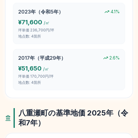
2023
年（
令和5年
）
4.1
%
¥
71,600
/㎡
坪単価
236,700円/坪
地点数:
4
箇所
2017
年（
平成29年
）
2.6
%
¥
51,650
/㎡
坪単価
170,700円/坪
地点数:
4
箇所
八重瀬町
の基準地価
2025
年（
令
和7年
）