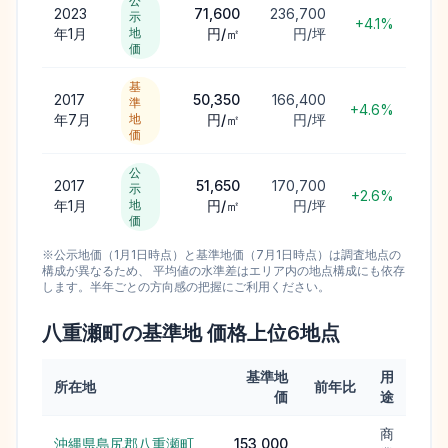
公
2023
71,600
236,700
示
+4.1%
年1月
地
円/㎡
円/坪
価
基
2017
50,350
166,400
準
+4.6%
年7月
地
円/㎡
円/坪
価
公
2017
51,650
170,700
示
+2.6%
年1月
地
円/㎡
円/坪
価
※公示地価（1月1日時点）と基準地価（7月1日時点）は調査地点の
構成が異なるため、 平均値の水準差はエリア内の地点構成にも依存
します。半年ごとの方向感の把握にご利用ください。
八重瀬町
の基準地 価格上位
6
地点
基準地
用
所在地
前年比
価
途
商
沖縄県島尻郡八重瀬町
153,000