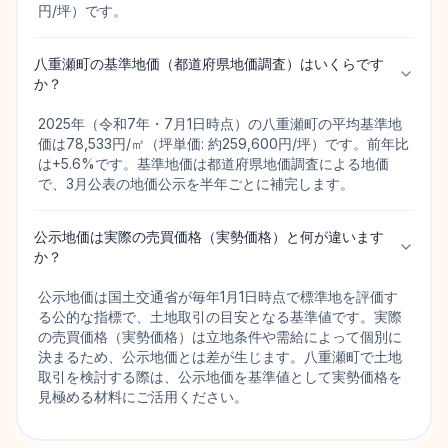
円/坪）です。
八重瀬町の基準地価（都道府県地価調査）はいくらです
か？
2025年（令和7年・7月1日時点）の八重瀬町の平均基準地
価は78,533円/㎡（坪単価: 約259,600円/坪）です。前年比
は+5.6%です。基準地価は都道府県地価調査による地価
で、3月公表の地価公示を半年ごとに補完します。
公示地価は実際の売買価格（実勢価格）と何が違います
か？
公示地価は国土交通省が毎年1月1日時点で標準地を評価す
る公的な指標で、土地取引の目安となる基準値です。実際
の売買価格（実勢価格）は立地条件や需給によって個別に
決まるため、公示地価とは差が生じます。八重瀬町で土地
取引を検討する際は、公示地価を基準値として実勢価格を
見極める材料にご活用ください。