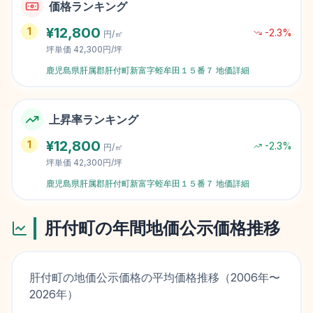
価格ランキング
¥
12,800
1
-2.3
%
円/㎡
坪単価
42,300円/坪
鹿児島県肝属郡肝付町新富字蛭牟田１５番７
地価詳細
上昇率ランキング
¥
12,800
1
-2.3
%
円/㎡
坪単価
42,300円/坪
鹿児島県肝属郡肝付町新富字蛭牟田１５番７
地価詳細
肝付町
の年間地価公示価格推移
肝付町
の地価公示価格の平均価格推移（
2006
年〜
2026
年）