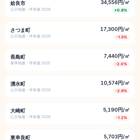
34,556円/㎡
姶良市
公示地価・坪単価 2026
+
0.8
%
17,300円/㎡
さつま町
公示地価・坪単価 2026
-1.5
%
7,440円/㎡
長島町
基準地価・坪単価 2025
-2.0
%
10,574円/㎡
湧水町
公示地価・坪単価 2026
-2.9
%
5,190円/㎡
大崎町
公示地価・坪単価 2026
-1.2
%
5,703円/㎡
東串良町