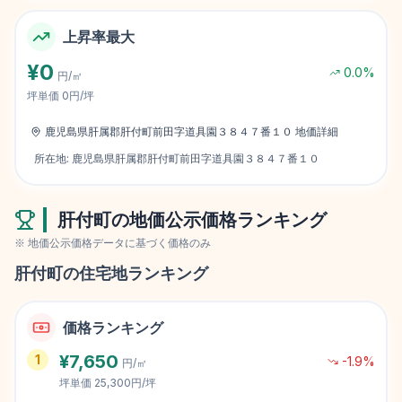
上昇率最大
¥
0
0.0
%
円/㎡
坪単価
0円/坪
鹿児島県肝属郡肝付町前田字道具園３８４７番１０
地価詳細
所在地:
鹿児島県肝属郡肝付町前田字道具園３８４７番１０
肝付町
の地価公示価格ランキング
※ 地価公示価格データに基づく価格のみ
肝付町
の住宅地ランキング
価格ランキング
¥
7,650
1
-1.9
%
円/㎡
坪単価
25,300円/坪