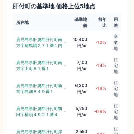
肝付町
の基準地 価格上位
5
地点
基準地
前年
用
所在地
価
比
途
商
鹿児島県肝属郡肝付町南
10,400
-1.0%
業
方字建馬場２７１番１内
円/㎡
地
住
鹿児島県肝属郡肝付町南
7,100
-1.4%
宅
方字上町８１番１
円/㎡
地
住
鹿児島県肝属郡肝付町新
6,300
-1.6%
宅
富字島畑８４９番１
円/㎡
地
住
鹿児島県肝属郡肝付町前
5,250
-0.9%
宅
田字横嶺４９２１番４
円/㎡
地
住
鹿児島県肝属郡肝付町岸
2,550