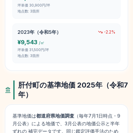
坪単価
30,900円/坪
地点数:
3
箇所
2023
年（
令和5年
）
-2.2
%
¥
9,543
/㎡
坪単価
31,500円/坪
地点数:
3
箇所
肝付町
の基準地価
2025
年（
令和7
年
）
基準地価は
都道府県地価調査
（毎年
7月1日
時点・9
月公表）による地価で、3月公表の地価公示と半年
ずれの 補完データです。同じ鑑定評価手法のため