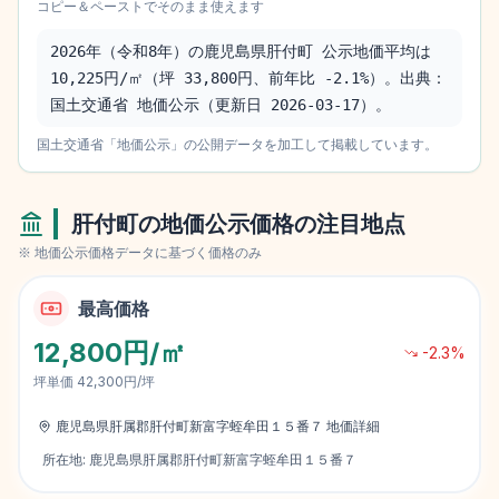
コピー＆ペーストでそのまま使えます
2026年（令和8年）の鹿児島県肝付町 公示地価平均は 
10,225円/㎡（坪 33,800円、前年比 -2.1%）。出典：
国土交通省 地価公示（更新日 2026-03-17）。
国土交通省「地価公示」の公開データを加工して掲載しています。
肝付町
の地価公示価格の注目地点
※ 地価公示価格データに基づく価格のみ
最高価格
12,800円/㎡
-2.3
%
坪単価
42,300円/坪
鹿児島県肝属郡肝付町新富字蛭牟田１５番７
地価詳細
所在地:
鹿児島県肝属郡肝付町新富字蛭牟田１５番７