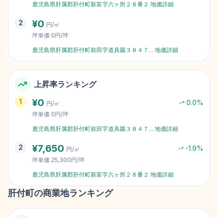
鹿児島県肝属郡肝付町新富字六ヶ所２８番２
地価詳細
¥
0
2
円/㎡
坪単価
0円/坪
鹿児島県肝属郡肝付町前田字道具園３８４７
...
地価詳細
上昇率ランキング
¥
0
1
0.0
%
円/㎡
坪単価
0円/坪
鹿児島県肝属郡肝付町前田字道具園３８４７
...
地価詳細
¥
7,650
2
-1.9
%
円/㎡
坪単価
25,300円/坪
鹿児島県肝属郡肝付町新富字六ヶ所２８番２
地価詳細
肝付町
の商業地ランキング