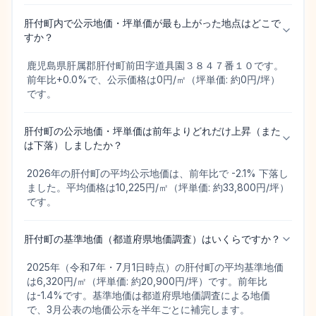
肝付町内で公示地価・坪単価が最も上がった地点はどこで
すか？
鹿児島県肝属郡肝付町前田字道具園３８４７番１０です。
前年比+0.0%で、公示価格は0円/㎡（坪単価: 約0円/坪）
です。
肝付町の公示地価・坪単価は前年よりどれだけ上昇（また
は下落）しましたか？
2026年の肝付町の平均公示地価は、前年比で -2.1% 下落し
ました。平均価格は10,225円/㎡（坪単価: 約33,800円/坪）
です。
肝付町の基準地価（都道府県地価調査）はいくらですか？
2025年（令和7年・7月1日時点）の肝付町の平均基準地価
は6,320円/㎡（坪単価: 約20,900円/坪）です。前年比
は-1.4%です。基準地価は都道府県地価調査による地価
で、3月公表の地価公示を半年ごとに補完します。