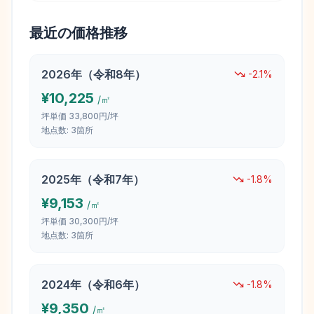
最近の価格推移
2026
年（
令和8年
）
-2.1
%
¥
10,225
/㎡
坪単価
33,800円/坪
地点数:
3
箇所
2025
年（
令和7年
）
-1.8
%
¥
9,153
/㎡
坪単価
30,300円/坪
地点数:
3
箇所
2024
年（
令和6年
）
-1.8
%
¥
9,350
/㎡