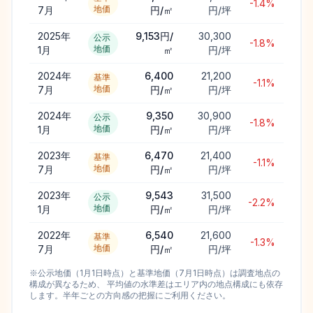
-1.4%
地価
7月
円/㎡
円/坪
2025年
9,153円/
30,300
公示
-1.8%
地価
1月
㎡
円/坪
2024年
6,400
21,200
基準
-1.1%
地価
7月
円/㎡
円/坪
2024年
9,350
30,900
公示
-1.8%
地価
1月
円/㎡
円/坪
2023年
6,470
21,400
基準
-1.1%
地価
7月
円/㎡
円/坪
2023年
9,543
31,500
公示
-2.2%
地価
1月
円/㎡
円/坪
2022年
6,540
21,600
基準
-1.3%
地価
7月
円/㎡
円/坪
※公示地価（1月1日時点）と基準地価（7月1日時点）は調査地点の
構成が異なるため、 平均値の水準差はエリア内の地点構成にも依存
します。半年ごとの方向感の把握にご利用ください。