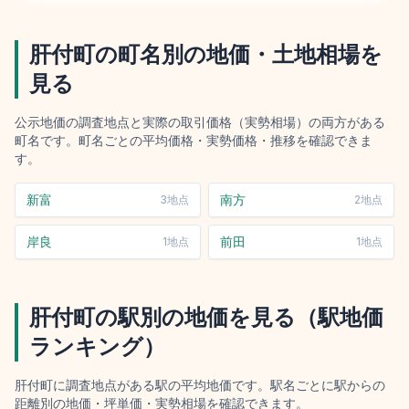
肝付町
の町名別の地価・土地相場を
見る
公示地価の調査地点と実際の取引価格（実勢相場）の両方がある
町名です。町名ごとの平均価格・実勢価格・推移を確認できま
す。
新富
南方
3
地点
2
地点
岸良
前田
1
地点
1
地点
肝付町
の駅別の地価を見る（駅地価
ランキング）
肝付町
に調査地点がある駅の平均地価です。駅名ごとに駅からの
距離別の地価・坪単価・実勢相場を確認できます。