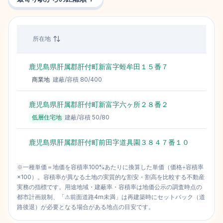
所在地
価
鹿児島県肝属郡肝付町新富字蛭牟田１５番７
商業地
建蔽/容積
80
/
400
鹿児島県肝属郡肝付町新富字六ヶ所２８番２
低層住宅地
建蔽/容積
50
/
80
鹿児島県肝属郡肝付町前田字道具園３８４７番１０
※一種単価＝地価を容積率100%あたりに換算した単価（価格÷容積率
×100）。容積率が異なる土地の実質的な割安・割高を比較する不動産
実務の指標です。用途地域・建蔽率・容積率は地価公示の調査時点の
都市計画規制、「⚠前面道路4m未満」は再建築時にセットバック（道
路後退）が必要となる場合がある地点の目安です。