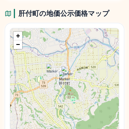
肝付町
の地価公示価格マップ
+
−