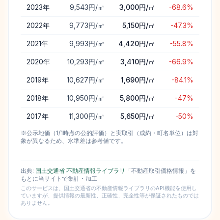
2023
年
9,543円/㎡
3,000円/㎡
-68.6%
2022
年
9,773円/㎡
5,150円/㎡
-47.3%
2021
年
9,993円/㎡
4,420円/㎡
-55.8%
2020
年
10,293円/㎡
3,410円/㎡
-66.9%
2019
年
10,627円/㎡
1,690円/㎡
-84.1%
2018
年
10,950円/㎡
5,800円/㎡
-47%
2017
年
11,300円/㎡
5,650円/㎡
-50%
※公示地価（1/1時点の公的評価）と実取引（成約・町名単位）は対
象が異なるため、水準差は参考値です。
出典:
国土交通省 不動産情報ライブラリ
「不動産取引価格情報」を
もとに当サイトで集計・加工
このサービスは、国土交通省の不動産情報ライブラリのAPI機能を使用し
ていますが、提供情報の最新性、正確性、完全性等が保証されたものでは
ありません。