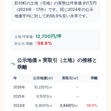
肝付町の土地（宅地）の実勢は坪単価 約1万円
（2024年・17件）です。同じ2024年の公示
地価平均に対して約58.9%安い水準です。
12,700円/坪
土地 坪単価:
-58.9
%
対公示 乖離:
公示地価 × 実取引（土地）の推移と
乖離
年
公示地価(㎡)
実取引(㎡)
乖離
肝付町
の公示地価と実取引価格（土地）の年次推移と乖離
2026
年
10,225円/㎡
-
-
2025
年
9,153円/㎡
-
-
2024
年
9,350円/㎡
3,840円/㎡
-58.9%