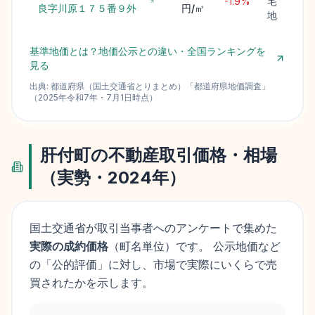
-1.9%
宅
良字川原１７５番９外
円/㎡
地
基準地価とは？地価公示との違い・全国ランキングを
見る
出典:
都道府県（国土交通省とりまとめ）
「
都道府県地価調査
」
（
2025
年
令和7年
・
7月1日
時点）
肝付町
の不動産取引価格・相場
（実勢・
2024
年）
国土交通省が取引当事者へのアンケートで集めた
実際の成約価格
（町名単位）です。 公示地価など
の「公的評価」に対し、市場で実際にいくらで売
買されたかを示します。