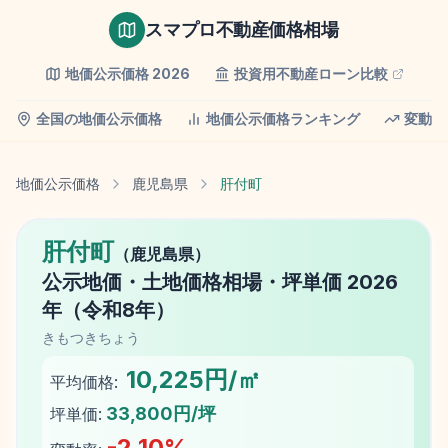
スマプロ不動産価格相場
地価公示価格
2026
投資用不動産ローン比較
全国の地価公示価格
地価公示価格ランキング
変動率
地価公示価格
鹿児島県
肝付町
肝付町
（
鹿児島県
）
公示地価
・土地価格相場・坪単価
2026
年（
令和8年
）
きもつきちょう
10,225円/㎡
平均価格:
33,800円/坪
坪単価:
-2.10
%