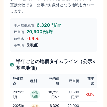
直接比較でき、公示の対象外となる地域もカバー
します。
6,320円/㎡
平均基準地価:
20,900円/坪
坪単価:
-1.4
%
前年比:
5
地点
基準地:
半年ごとの地価タイムライン（公示×
基準地価）
評価時
平均価
前年
種別
坪単価
点
格
比
2026年
10,225
33,800
公示
-2.1%
地価
1月
円/㎡
円/坪
2025年
6,320
20,900
基準