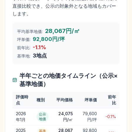
直接比較でき、公示の対象外となる地域もカバー
します。
28,067円/㎡
平均基準地価:
92,800円/坪
坪単価:
-1.1
%
前年比:
3
地点
基準地:
半年ごとの地価タイムライン（公示×
基準地価）
評価時
前年
種別
平均価格
坪単価
点
比
2026
24,075
79,600
公示
-0.1%
地価
年1月
円/㎡
円/坪
2025
28,067
92,800
基準