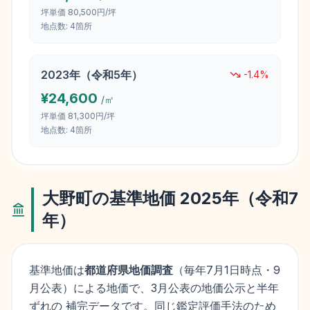
坪単価
80,500円/坪
地点数:
4
箇所
2023
年（
令和5年
）
-1.4
%
¥
24,600
/㎡
坪単価
81,300円/坪
地点数:
4
箇所
大野町
の基準地価
2025
年（
令和7
年
）
基準地価は
都道府県地価調査
（毎年
7月1日
時点・9
月公表）による地価で、3月公表の地価公示と半年
ずれの 補完データです。同じ鑑定評価手法のため