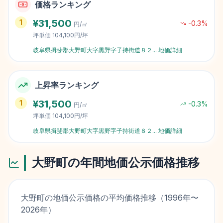
価格ランキング
¥
31,500
1
-0.3
%
円/㎡
坪単価
104,100円/坪
岐阜県揖斐郡大野町大字黒野字子持街道８２
...
地価詳細
上昇率ランキング
¥
31,500
1
-0.3
%
円/㎡
坪単価
104,100円/坪
岐阜県揖斐郡大野町大字黒野字子持街道８２
...
地価詳細
大野町
の年間地価公示価格推移
大野町
の地価公示価格の平均価格推移（
1996
年〜
2026
年）