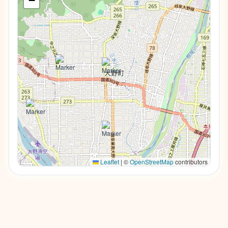
−
Leaflet
|
©
OpenStreetMap
contributors