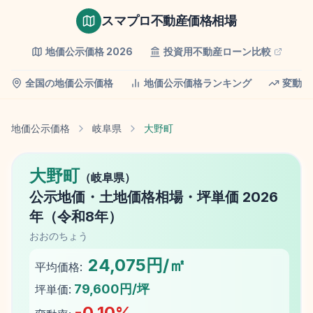
スマプロ不動産価格相場
地価公示価格
2026
投資用不動産ローン比較
全国の地価公示価格
地価公示価格ランキング
変動率
地価公示価格
岐阜県
大野町
大野町
（
岐阜県
）
公示地価
・土地価格相場・坪単価
2026
年（
令和8年
）
おおのちょう
24,075円/㎡
平均価格:
79,600円/坪
坪単価:
-0.10
%