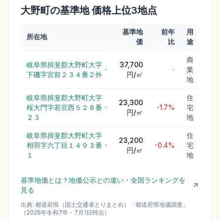
大野町
の基準地 価格上位
3
地点
基準地
前年
用
所在地
価
比
途
商
岐阜県揖斐郡大野町大字
37,700
-
業
下磯字宮前２３４番２外
円/㎡
地
岐阜県揖斐郡大野町大字
住
23,300
桜大門字若宮西５２８番
-1.7%
宅
円/㎡
２３
地
岐阜県揖斐郡大野町大字
住
23,200
相羽字六丁目１４９３番
-0.4%
宅
円/㎡
１
地
基準地価とは？地価公示との違い・全国ランキングを
見る
出典:
都道府県（国土交通省とりまとめ）
「
都道府県地価調査
」
（
2025
年
令和7年
・
7月1日
時点）