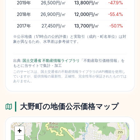
2019
年
26,500円/㎡
13,800円/㎡
-47.9%
2018
年
26,900円/㎡
12,000円/㎡
-55.4%
2017
年
27,450円/㎡
13,700円/㎡
-50.1%
※公示地価（1/1時点の公的評価）と実取引（成約・町名単位）は対
象が異なるため、水準差は参考値です。
出典:
国土交通省 不動産情報ライブラリ
「不動産取引価格情報」を
もとに当サイトで集計・加工
このサービスは、国土交通省の不動産情報ライブラリのAPI機能を使用し
ていますが、提供情報の最新性、正確性、完全性等が保証されたものでは
ありません。
大野町
の地価公示価格マップ
+