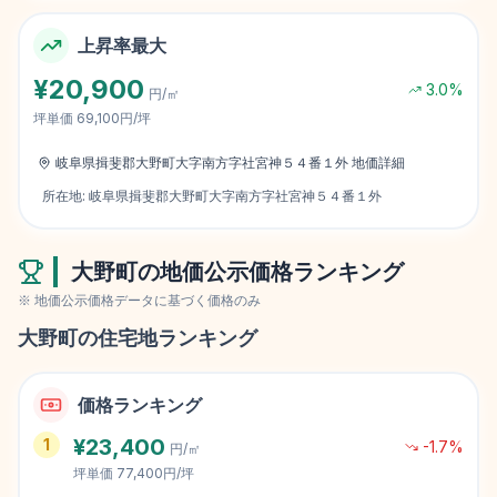
上昇率最大
¥
20,900
3.0
%
円/㎡
坪単価
69,100円/坪
岐阜県揖斐郡大野町大字南方字社宮神５４番１外
地価詳細
所在地:
岐阜県揖斐郡大野町大字南方字社宮神５４番１外
大野町
の地価公示価格ランキング
※ 地価公示価格データに基づく価格のみ
大野町
の住宅地ランキング
価格ランキング
¥
23,400
1
-1.7
%
円/㎡
坪単価
77,400円/坪