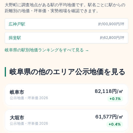
大野町
に調査地点がある駅の平均地価です。駅名ごとに駅からの
距離別の地価・坪単価・実勢相場を確認できます。
広神戸駅
約
100,900円/坪
揖斐駅
約
62,800円/坪
岐阜県
の駅別地価ランキングをすべて見る →
岐阜県
の他のエリア公示地価を見る
82,118円/㎡
岐阜市
公示地価・坪単価 2026
+
0.1
%
61,577円/㎡
大垣市
公示地価・坪単価 2026
+
0.4
%