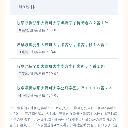
所在地
岐阜県揖斐郡大野町大字黒野字子持街道８２番１外
商業地
建蔽/容積
70
/
400
岐阜県揖斐郡大野町大字瀬古小字瀬古字桧１８番２
住宅地
建蔽/容積
70
/
400
岐阜県揖斐郡大野町大字南方字社宮神５４番１外
工業地
建蔽/容積
70
/
400
岐阜県揖斐郡大野町大字公郷字五ノ坪１１１０番７４
住宅地
建蔽/容積
70
/
400
※一種単価＝地価を容積率100%あたりに換算した単価（価格÷容積率
×100）。容積率が異なる土地の実質的な割安・割高を比較する不動産
実務の指標です。用途地域・建蔽率・容積率は地価公示の調査時点の
都市計画規制、「⚠前面道路4m未満」は再建築時にセットバック（道