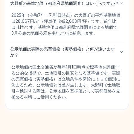
大野町の基準地価（都道府県地価調査）はいくらですか？
2025年（令和7年・7月1日時点）の大野町の平均基準地価
は28,067円/㎡（坪単価: 約92,800円/坪）です。前年比
は-1.1%です。基準地価は都道府県地価調査による地価で、
3月公表の地価公示を半年ごとに補完します。
公示地価は実際の売買価格（実勢価格）と何が違います
か？
公示地価は国土交通省が毎年1月1日時点で標準地を評価す
る公的な指標で、土地取引の目安となる基準値です。実際
の売買価格（実勢価格）は立地条件や需給によって個別に
決まるため、公示地価とは差が生じます。大野町で土地取
引を検討する際は、公示地価を基準値として実勢価格を見
極める材料にご活用ください。