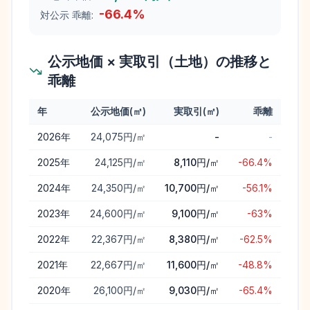
-66.4
%
対公示 乖離:
公示地価 × 実取引（土地）の推移と
乖離
年
公示地価(㎡)
実取引(㎡)
乖離
大野町
の公示地価と実取引価格（土地）の年次推移と乖離
2026
年
24,075円/㎡
-
-
2025
年
24,125円/㎡
8,110円/㎡
-66.4%
2024
年
24,350円/㎡
10,700円/㎡
-56.1%
2023
年
24,600円/㎡
9,100円/㎡
-63%
2022
年
22,367円/㎡
8,380円/㎡
-62.5%
2021
年
22,667円/㎡
11,600円/㎡
-48.8%
2020
年
26,100円/㎡
9,030円/㎡
-65.4%