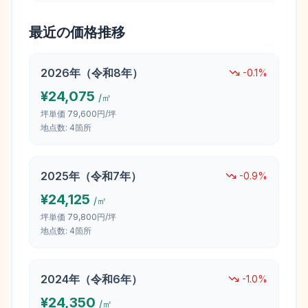
最近の価格推移
2026
年（
令和8年
）
-0.1
%
¥
24,075
/㎡
坪単価
79,600円/坪
地点数:
4
箇所
2025
年（
令和7年
）
-0.9
%
¥
24,125
/㎡
坪単価
79,800円/坪
地点数:
4
箇所
2024
年（
令和6年
）
-1.0
%
¥
24,350
/㎡