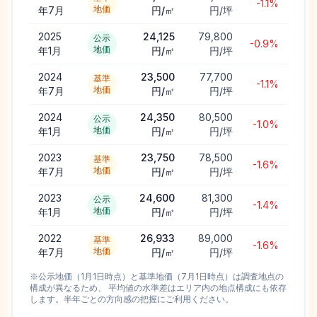
-1.1%
地価
年7月
円/㎡
円/坪
2025
24,125
79,800
公示
-0.9%
地価
年1月
円/㎡
円/坪
2024
23,500
77,700
基準
-1.1%
地価
年7月
円/㎡
円/坪
2024
24,350
80,500
公示
-1.0%
地価
年1月
円/㎡
円/坪
2023
23,750
78,500
基準
-1.6%
地価
年7月
円/㎡
円/坪
2023
24,600
81,300
公示
-1.4%
地価
年1月
円/㎡
円/坪
2022
26,933
89,000
基準
-1.6%
地価
年7月
円/㎡
円/坪
※公示地価（1月1日時点）と基準地価（7月1日時点）は調査地点の
構成が異なるため、 平均値の水準差はエリア内の地点構成にも依存
します。半年ごとの方向感の把握にご利用ください。