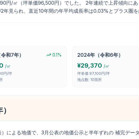
9,190円/㎡（坪単価96,500円）でした。 2年連続で上昇傾向に
ドが2年見られ、直近10年間の年平均成長率は0.03%とプラス
（
令和7年
）
2024
年（
令和6年
）
0.1
%
0
¥
29,370
/㎡
/㎡
300円/坪
坪単価
97,100円/坪
所
地点数:
10
箇所
年
）
表）による地価で、3月公表の地価公示と半年ずれの 補完デー