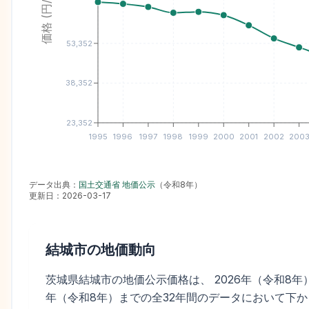
価格 (円/㎡)
53,352
38,352
23,352
1995
1996
1997
1998
1999
2000
2001
2002
200
データ出典：
国土交通省 地価公示
（
令和8年
）
更新日：
2026-03-17
結城市
の地価動向
茨城県結城市の地価公示価格は、 2026年（令和8年）の
年（令和8年）までの全32年間のデータにおいて下から1