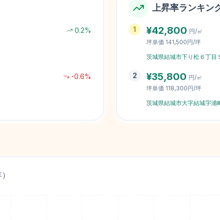
上昇率ランキン
¥
42,800
1
0.2
%
円/㎡
坪単価
141,500円/坪
茨城県結城市下り松６丁目
¥
35,800
2
-0.6
%
円/㎡
坪単価
118,300円/坪
茨城県結城市大字結城字浦
年）