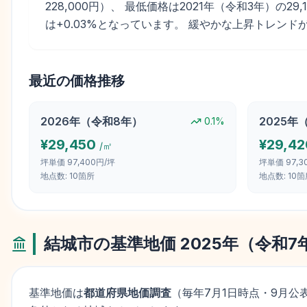
228,000円）、 最低価格は2021年（令和3年）の2
は+0.03%となっています。 緩やかな上昇トレン
最近の価格推移
2026
年（
令和8年
）
2025
年
0.1
%
¥
29,450
¥
29,42
/㎡
坪単価
97,400円/坪
坪単価
97,
地点数:
10
箇所
地点数:
10
箇
結城市
の基準地価
2025
年（
令和7
基準地価は
都道府県地価調査
（毎年
7月1日
時点・9月公