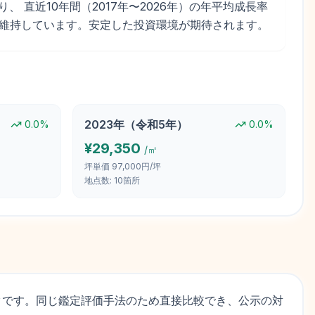
あり、 直近10年間（2017年〜2026年）の年平均成長率
圏を維持しています。安定した投資環境が期待されます。
2023
年（
令和5年
）
0.0
%
0.0
%
¥
29,350
/㎡
坪単価
97,000円/坪
地点数:
10
箇所
タです。同じ鑑定評価手法のため直接比較でき、公示の対