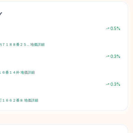
グ
0.5
%
内７１８８番２５
...
地価詳細
0.3
%
１６番１４外
地価詳細
0.3
%
町１６６２番８
地価詳細