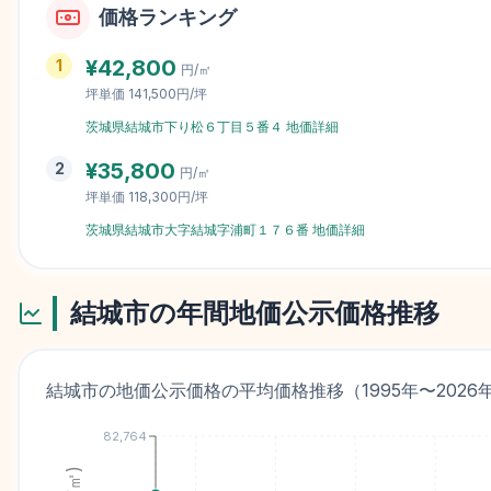
価格ランキング
¥
42,800
1
円/㎡
坪単価
141,500円/坪
茨城県結城市下り松６丁目５番４
地価詳細
¥
35,800
2
円/㎡
坪単価
118,300円/坪
茨城県結城市大字結城字浦町１７６番
地価詳細
結城市
の年間地価公示価格推移
結城市
の地価公示価格の平均価格推移（
1995
年〜
2026
82,764