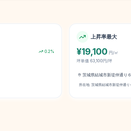
上昇率最大
¥
19,100
0.2
%
円/㎡
坪単価
63,100円/坪
茨城県結城市新堤仲通り
所在地:
茨城県結城市新堤仲通り