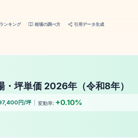
ランキング
相場の調べ方
引用データ生成
場・坪単価
2026
年（
令和8年
）
+
0.10
%
97,400円/坪
|
変動率: