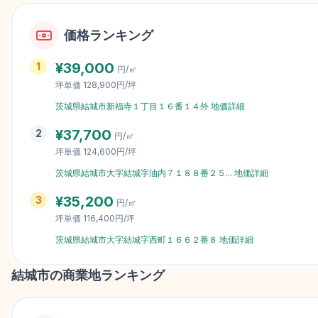
価格ランキング
¥
39,000
1
円/㎡
坪単価
128,900円/坪
茨城県結城市新福寺１丁目１６番１４外
地価詳細
¥
37,700
2
円/㎡
坪単価
124,600円/坪
茨城県結城市大字結城字油内７１８８番２５
...
地価詳細
¥
35,200
3
円/㎡
坪単価
116,400円/坪
茨城県結城市大字結城字西町１６６２番８
地価詳細
結城市
の商業地ランキング