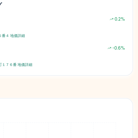
グ
0.2
%
５番４
地価詳細
-0.6
%
町１７６番
地価詳細