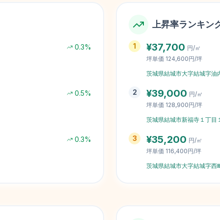
上昇率ランキン
¥
37,700
1
0.3
%
円/㎡
坪単価
124,600円/坪
茨城県結城市大字結城字油
¥
39,000
2
0.5
%
円/㎡
坪単価
128,900円/坪
茨城県結城市新福寺１丁目
¥
35,200
3
0.3
%
円/㎡
坪単価
116,400円/坪
茨城県結城市大字結城字西