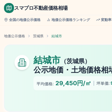
スマプロ不動産価格相場
全国の地価公示価格
地価公示価格ランキング
変動率
地価公示価格
茨城県
結城市
結城市
（
茨城県
）
公示地価
・土地価格相
29,450円/㎡
|
坪単価:
平均価格: