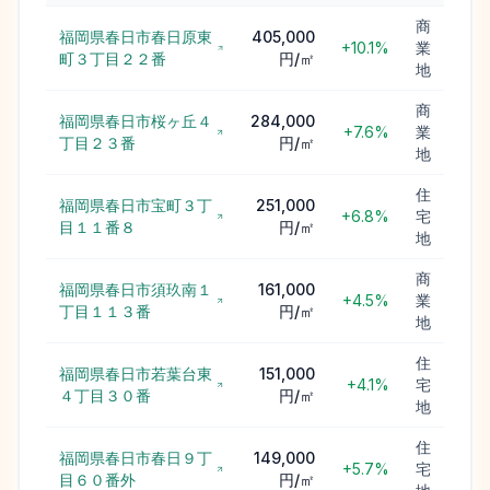
商
福岡県春日市春日原東
405,000
+10.1%
業
町３丁目２２番
円/㎡
地
商
福岡県春日市桜ヶ丘４
284,000
+7.6%
業
丁目２３番
円/㎡
地
住
福岡県春日市宝町３丁
251,000
+6.8%
宅
目１１番８
円/㎡
地
商
福岡県春日市須玖南１
161,000
+4.5%
業
丁目１１３番
円/㎡
地
住
福岡県春日市若葉台東
151,000
+4.1%
宅
４丁目３０番
円/㎡
地
住
福岡県春日市春日９丁
149,000
+5.7%
宅
目６０番外
円/㎡