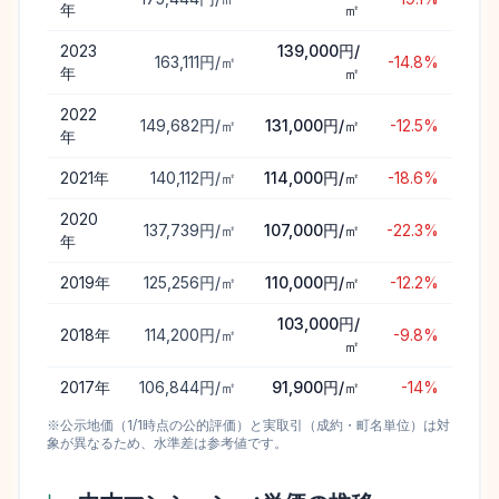
年
㎡
2023
139,000円/
163,111円/㎡
-14.8%
年
㎡
2022
149,682円/㎡
131,000円/㎡
-12.5%
年
2021
年
140,112円/㎡
114,000円/㎡
-18.6%
2020
137,739円/㎡
107,000円/㎡
-22.3%
年
2019
年
125,256円/㎡
110,000円/㎡
-12.2%
103,000円/
2018
年
114,200円/㎡
-9.8%
㎡
2017
年
106,844円/㎡
91,900円/㎡
-14%
※公示地価（1/1時点の公的評価）と実取引（成約・町名単位）は対
象が異なるため、水準差は参考値です。