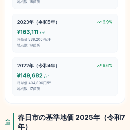
地点数:
18
箇所
2023
年（
令和5年
）
6.9
%
¥
163,111
/㎡
坪単価
539,200円/坪
地点数:
18
箇所
2022
年（
令和4年
）
6.6
%
¥
149,682
/㎡
坪単価
494,800円/坪
地点数:
17
箇所
春日市
の基準地価
2025
年（
令和7
年
）