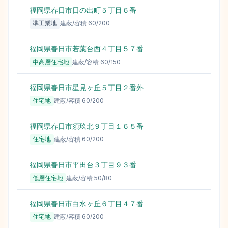
福岡県春日市日の出町５丁目６番
237,
準工業地
建蔽/容積
60
/
200
福岡県春日市若葉台西４丁目５７番
167,
中高層住宅地
建蔽/容積
60
/
150
福岡県春日市星見ヶ丘５丁目２番外
165,
住宅地
建蔽/容積
60
/
200
福岡県春日市須玖北９丁目１６５番
139,
住宅地
建蔽/容積
60
/
200
福岡県春日市平田台３丁目９３番
139,
低層住宅地
建蔽/容積
50
/
80
福岡県春日市白水ヶ丘６丁目４７番
136,
住宅地
建蔽/容積
60
/
200