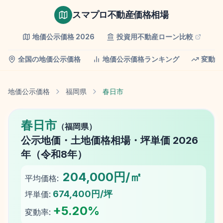
スマプロ不動産価格相場
地価公示価格
2026
投資用不動産ローン比較
全国の地価公示価格
地価公示価格ランキング
変動率
地価公示価格
福岡県
春日市
春日市
（
福岡県
）
公示地価
・土地価格相場・坪単価
2026
年（
令和8年
）
204,000円/㎡
平均価格:
674,400円/坪
坪単価:
+
5.20
%
変動率: