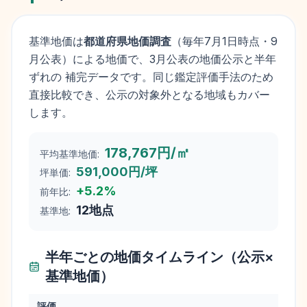
基準地価は
都道府県地価調査
（毎年
7月1日
時点・9
月公表）による地価で、3月公表の地価公示と半年
ずれの 補完データです。同じ鑑定評価手法のため
直接比較でき、公示の対象外となる地域もカバー
します。
178,767円/㎡
平均基準地価:
591,000円/坪
坪単価:
+
5.2
%
前年比:
12
地点
基準地:
半年ごとの地価タイムライン（公示×
基準地価）
評価