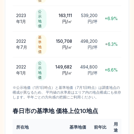
価
公
2023
163,111
539,200
示
+6.9%
年1月
地
円/㎡
円/坪
価
基
2022
150,708
498,200
準
+6.3%
年7月
地
円/㎡
円/坪
価
公
2022
149,682
494,800
示
+6.6%
年1月
地
円/㎡
円/坪
価
※公示地価（1月1日時点）と基準地価（7月1日時点）は調査地点の
構成が異なるため、 平均値の水準差はエリア内の地点構成にも依存
します。半年ごとの方向感の把握にご利用ください。
春日市
の基準地 価格上位
10
地点
用
所在地
基準地価
前年比
途