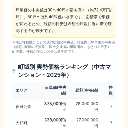
坪単価の中央値は30〜40坪が最も高く（約72.4万円/
坪）、50坪〜は約40%低い水準です。面積帯で単価
が変わるため、総額の目安は希望の坪数に近い帯で確
認するのが確実です。
※棒は坪数区分ごとの成約総額の中央値。括弧内は坪単価の中央値
（総額÷面積の坪換算・ 国土交通省の概数価格にもとづく目安）・
n=件数。件数が少ない区分は参考値です。
町域別 実勢価格ランキング（中古マ
ンション・2025年）
㎡単価(中央
件
エリア
総額(中央値)
値)
数
町域別 実勢価格ランキング（中古マンション・2025年）
373,000円/
28,000,000
春日公園
7
㎡
円
338,000円/
27,000,000
大和町
7
㎡
円