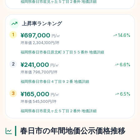
福岡県春日市星見ヶ丘５丁目２番外
地価詳細
上昇率ランキング
¥
697,000
1
14.6
%
円/㎡
坪単価
2,304,100円/坪
福岡県春日市春日原北町３丁目５５番外
地価詳細
¥
241,000
2
6.6
%
円/㎡
坪単価
796,700円/坪
福岡県春日市春日４丁目９２番
地価詳細
¥
165,000
3
6.5
%
円/㎡
坪単価
545,500円/坪
福岡県春日市星見ヶ丘５丁目２番外
地価詳細
春日市
の年間地価公示価格推移