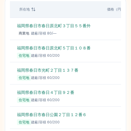
所在地
価格（円/㎡）
福岡県春日市春日原北町３丁目５５番外
697,
商業地
建蔽/容積
80
/
—
福岡県春日市春日原北町５丁目１０８番
306,
住宅地
建蔽/容積
60
/
200
福岡県春日市光町２丁目１３７番
248,
住宅地
建蔽/容積
60
/
200
福岡県春日市春日４丁目９２番
241,
住宅地
建蔽/容積
60
/
200
福岡県春日市春日公園２丁目１２番６
238,
住宅地
建蔽/容積
60
/
200