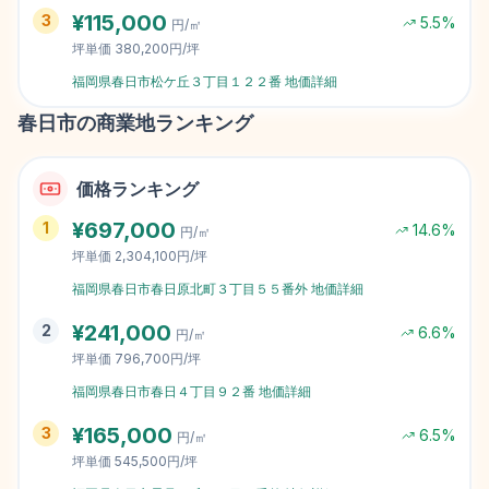
¥
115,000
3
5.5
%
円/㎡
坪単価
380,200円/坪
福岡県春日市松ケ丘３丁目１２２番
地価詳細
春日市
の商業地ランキング
価格ランキング
¥
697,000
1
14.6
%
円/㎡
坪単価
2,304,100円/坪
福岡県春日市春日原北町３丁目５５番外
地価詳細
¥
241,000
2
6.6
%
円/㎡
坪単価
796,700円/坪
福岡県春日市春日４丁目９２番
地価詳細
¥
165,000
3
6.5
%
円/㎡
坪単価
545,500円/坪