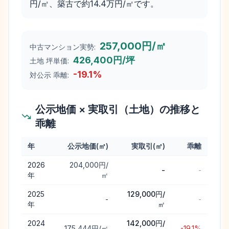
円/㎡、築古で約14.4万円/㎡です。
257,000円/㎡
中古マンション実勢:
426,400円/坪
土地 坪単価:
-19.1
%
対公示 乖離:
公示地価 × 実取引（土地）の推移と
乖離
年
公示地価(㎡)
実取引(㎡)
乖離
春日市
の公示地価と実取引価格（土地）の年次推移と乖離
2026
204,000円/
-
-
年
㎡
2025
129,000円/
-
-
年
㎡
2024
142,000円/
175,444円/㎡
-19.1%