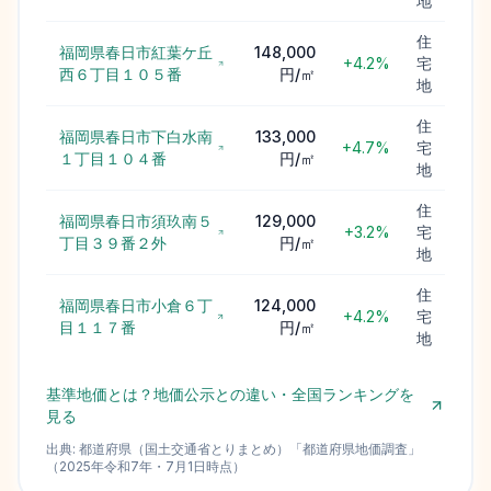
地
住
福岡県春日市紅葉ケ丘
148,000
+4.2%
宅
西６丁目１０５番
円/㎡
地
住
福岡県春日市下白水南
133,000
+4.7%
宅
１丁目１０４番
円/㎡
地
住
福岡県春日市須玖南５
129,000
+3.2%
宅
丁目３９番２外
円/㎡
地
住
福岡県春日市小倉６丁
124,000
+4.2%
宅
目１１７番
円/㎡
地
基準地価とは？地価公示との違い・全国ランキングを
見る
出典:
都道府県（国土交通省とりまとめ）
「
都道府県地価調査
」
（
2025
年
令和7年
・
7月1日
時点）