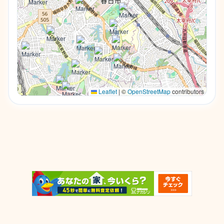
Leaflet
|
©
OpenStreetMap
contributors