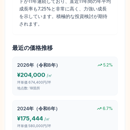
ドが11年連続しており、直近11年間の年平均
成長率も7.25%と非常に高く、力強い成長
を示しています。積極的な投資検討が期待
されます。
最近の価格推移
2026
年（
令和8年
）
5.2
%
¥
204,000
/㎡
坪単価
674,400円/坪
地点数:
18
箇所
2024
年（
令和6年
）
6.7
%
¥
175,444
/㎡
坪単価
580,000円/坪