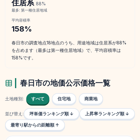
住居
系
88
%
最多:
第一種住居地域
平均容積率
158
%
春日市の調査地点18地点のうち、用途地域は住居系が88%
を占めます（最多は第一種住居地域）で、平均容積率は
158%です。
春日市
の地価公示価格一覧
土地種別:
すべて
住宅地
商業地
並び替え:
坪単価ランキング順 ↓
上昇率ランキング順 ↓
最寄り駅からの距離順 ↑