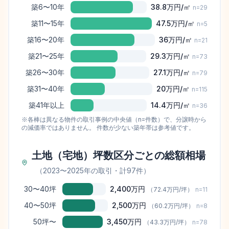
築6〜10年
38.8万
円/㎡
n=
29
築11〜15年
47.5万
円/㎡
n=
5
築16〜20年
36万
円/㎡
n=
21
築21〜25年
29.3万
円/㎡
n=
73
築26〜30年
27.1万
円/㎡
n=
79
築31〜40年
20万
円/㎡
n=
115
築41年以上
14.4万
円/㎡
n=
36
※各棒は異なる物件の取引事例の中央値（n=件数）で、分譲時から
の減価率ではありません。 件数が少ない築年帯は参考値です。
土地（宅地）坪数区分ごとの総額相場
（
2023
〜
2025
年の取引
・計97件
）
30〜40坪
2,400万円
（
72.4万円
/坪）
n=
11
40〜50坪
2,500万円
（
60.2万円
/坪）
n=
8
50坪〜
3,450万円
（
43.3万円
/坪）
n=
78