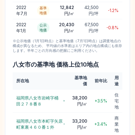
2022
12,842
42,500
基準
-1.2%
地価
年7月
円/㎡
円/坪
2022
20,430
67,500
公示
-0.8%
地価
年1月
円/㎡
円/坪
※公示地価（1月1日時点）と基準地価（7月1日時点）は調査地点の
構成が異なるため、 平均値の水準差はエリア内の地点構成にも依存
します。半年ごとの方向感の把握にご利用ください。
八女市
の基準地 価格上位
10
地点
基準地
用
所在地
前年比
価
途
住
福岡県八女市岩崎字桶
38,200
+3.5%
宅
田２７８番８
円/㎡
地
商
福岡県八女市本町字矢原
33,200
+3.4%
業
町東裏４６０番１外
円/㎡
地