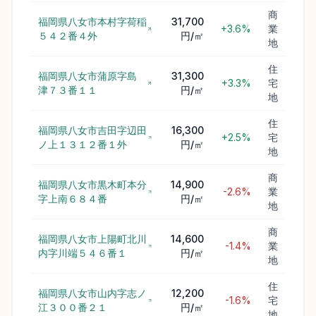
商
福岡県八女市本村字荷稲
31,700
+3.6%
業
５４２番４外
円/㎡
地
住
福岡県八女市蒲原字島
31,300
+3.3%
宅
津７３番１１
円/㎡
地
住
福岡県八女市吉田字辺田
16,300
+2.5%
宅
ノ上１３１２番１外
円/㎡
地
商
福岡県八女市黒木町本分
14,900
-2.6%
業
字上南６８４番
円/㎡
地
商
福岡県八女市上陽町北川
14,600
-1.4%
業
内字川端５４６番１
円/㎡
地
住
福岡県八女市山内字志ノ
12,200
-1.6%
宅
江３００番２１
円/㎡
地