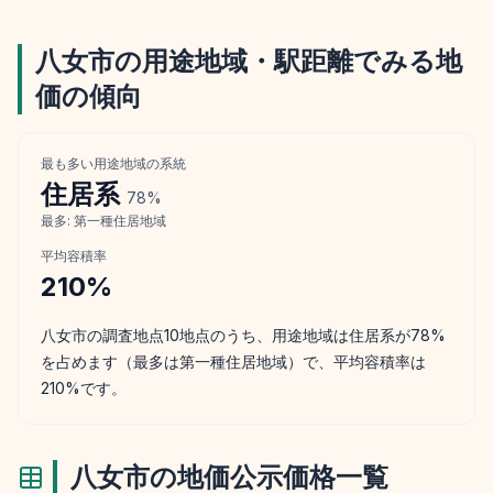
八女市
の用途地域・駅距離でみる地
価の傾向
最も多い用途地域の系統
住居
系
78
%
最多:
第一種住居地域
平均容積率
210
%
八女市の調査地点10地点のうち、用途地域は住居系が78%
を占めます（最多は第一種住居地域）で、平均容積率は
210%です。
八女市
の地価公示価格一覧