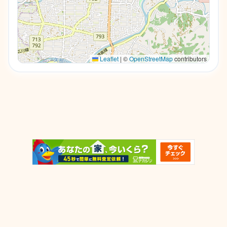
Leaflet
|
©
OpenStreetMap
contributors