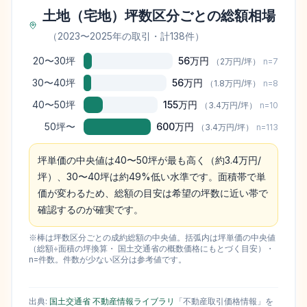
土地（宅地）坪数区分ごとの総額相場
（
2023
〜
2025
年の取引
・計138件
）
20〜30坪
56万円
（
2万円
/坪）
n=
7
30〜40坪
56万円
（
1.8万円
/坪）
n=
8
40〜50坪
155万円
（
3.4万円
/坪）
n=
10
50坪〜
600万円
（
3.4万円
/坪）
n=
113
坪単価の中央値は40〜50坪が最も高く（約3.4万円/
坪）、30〜40坪は約49%低い水準です。面積帯で単
価が変わるため、総額の目安は希望の坪数に近い帯で
確認するのが確実です。
※棒は坪数区分ごとの成約総額の中央値。括弧内は坪単価の中央値
（総額÷面積の坪換算・ 国土交通省の概数価格にもとづく目安）・
n=件数。件数が少ない区分は参考値です。
出典:
国土交通省 不動産情報ライブラリ
「不動産取引価格情報」を