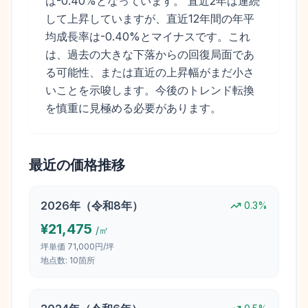
は-0.40%となっています。 直近2年は連続
して上昇していますが、直近12年間の年平
均成長率は-0.40%とマイナスです。これ
は、過去の大きな下落からの回復局面であ
る可能性、または直近の上昇幅がまだ小さ
いことを示唆します。今後のトレンド転換
を慎重に見極める必要があります。
最近の価格推移
2026
年（
令和8年
）
0.3
%
¥
21,475
/㎡
坪単価
71,000円/坪
地点数:
10
箇所