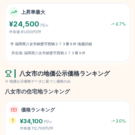
上昇率最大
¥
24,500
4.7
%
円/㎡
坪単価
81,000円/坪
福岡県八女市納楚字西鶴２７３番９外
地価詳細
所在地:
福岡県八女市納楚字西鶴２７３番９外
八女市
の地価公示価格ランキング
※ 地価公示価格データに基づく価格のみ
八女市
の住宅地ランキング
価格ランキング
¥
34,100
1
3.0
%
円/㎡
坪単価
112,700円/坪