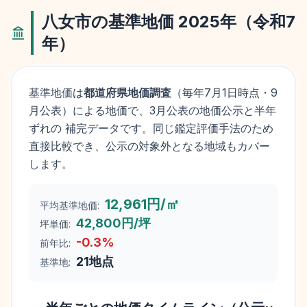
八女市
の基準地価
2025
年（
令和7
年
）
基準地価は
都道府県地価調査
（毎年
7月1日
時点・9
月公表）による地価で、3月公表の地価公示と半年
ずれの 補完データです。同じ鑑定評価手法のため
直接比較でき、公示の対象外となる地域もカバー
します。
12,961円/㎡
平均基準地価:
42,800円/坪
坪単価:
-0.3
%
前年比:
21
地点
基準地: