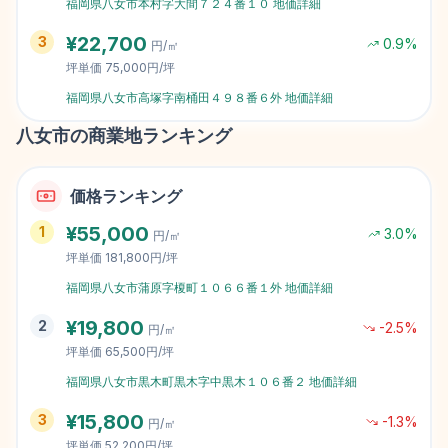
福岡県八女市本村字大間７２４番１０
地価詳細
¥
22,700
3
0.9
%
円/㎡
坪単価
75,000円/坪
福岡県八女市高塚字南桶田４９８番６外
地価詳細
八女市
の商業地ランキング
価格ランキング
¥
55,000
1
3.0
%
円/㎡
坪単価
181,800円/坪
福岡県八女市蒲原字榎町１０６６番１外
地価詳細
¥
19,800
2
-2.5
%
円/㎡
坪単価
65,500円/坪
福岡県八女市黒木町黒木字中黒木１０６番２
地価詳細
¥
15,800
3
-1.3
%
円/㎡
坪単価
52,200円/坪