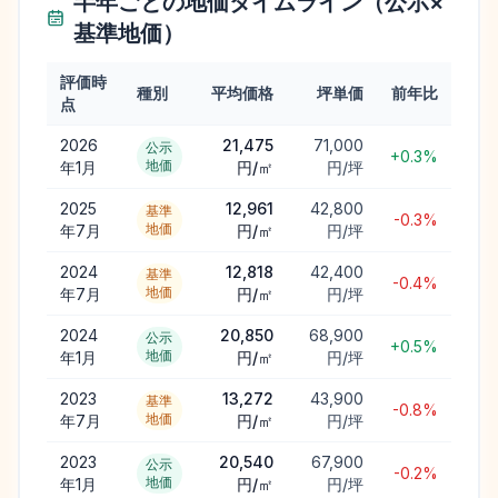
半年ごとの地価タイムライン（公示×
基準地価）
評価時
種別
平均価格
坪単価
前年比
点
2026
21,475
71,000
公示
+0.3%
地価
年1月
円/㎡
円/坪
2025
12,961
42,800
基準
-0.3%
地価
年7月
円/㎡
円/坪
2024
12,818
42,400
基準
-0.4%
地価
年7月
円/㎡
円/坪
2024
20,850
68,900
公示
+0.5%
地価
年1月
円/㎡
円/坪
2023
13,272
43,900
基準
-0.8%
地価
年7月
円/㎡
円/坪
2023
20,540
67,900
公示
-0.2%
地価
年1月
円/㎡
円/坪