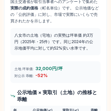
国土交通省が取引当事者へのアンケートで集めた
実際の成約価格
（町名単位）です。 公示地価など
の「公的評価」に対し、市場で実際にいくらで売
買されたかを示します。
八女市の土地（宅地）の実勢は坪単価 約3万
円（2025年・25件）です。同じ2024年の公
示地価平均に対して約52%安い水準です。
32,000円/坪
土地 坪単価:
-52
%
対公示 乖離:
公示地価 × 実取引（土地）の推移と
乖離
年
公示地価(㎡)
実取引(㎡)
乖離