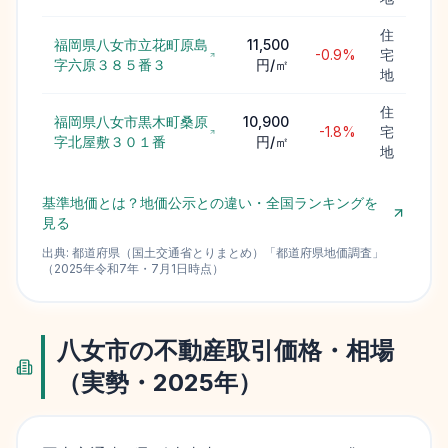
住
福岡県八女市立花町原島
11,500
-0.9%
宅
字六原３８５番３
円/㎡
地
住
福岡県八女市黒木町桑原
10,900
-1.8%
宅
字北屋敷３０１番
円/㎡
地
基準地価とは？地価公示との違い・全国ランキングを
見る
出典:
都道府県（国土交通省とりまとめ）
「
都道府県地価調査
」
（
2025
年
令和7年
・
7月1日
時点）
八女市
の不動産取引価格・相場
（実勢・
2025
年）