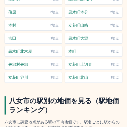
蒲原
黒木町本分
2
地点
2
地点
本村
立花町山崎
2
地点
2
地点
吉田
黒木町大淵
1
地点
1
地点
黒木町北木屋
本町
1
地点
1
地点
矢部村矢部
立花町上辺春
1
地点
1
地点
立花町谷川
立花町北山
1
地点
1
地点
八女市
の駅別の地価を見る（駅地価
ランキング）
八女市
に調査地点がある駅の平均地価です。駅名ごとに駅からの