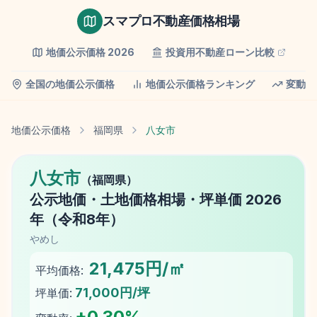
スマプロ不動産価格相場
地価公示価格
2026
投資用不動産ローン比較
全国の地価公示価格
地価公示価格ランキング
変動率
地価公示価格
福岡県
八女市
八女市
（
福岡県
）
公示地価
・土地価格相場・坪単価
2026
年（
令和8年
）
やめし
21,475円/㎡
平均価格:
71,000円/坪
坪単価:
+
0.30
%