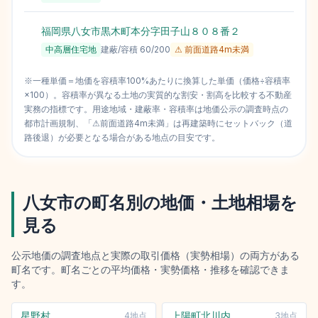
福岡県八女市黒木町本分字田子山８０８番２
中高層住宅地
建蔽/容積
60
/
200
⚠ 前面道路4m未満
※一種単価＝地価を容積率100%あたりに換算した単価（価格÷容積率
×100）。容積率が異なる土地の実質的な割安・割高を比較する不動産
実務の指標です。用途地域・建蔽率・容積率は地価公示の調査時点の
都市計画規制、「⚠前面道路4m未満」は再建築時にセットバック（道
路後退）が必要となる場合がある地点の目安です。
八女市
の町名別の地価・土地相場を
見る
公示地価の調査地点と実際の取引価格（実勢相場）の両方がある
町名です。町名ごとの平均価格・実勢価格・推移を確認できま
す。
星野村
上陽町北川内
4
地点
3
地点