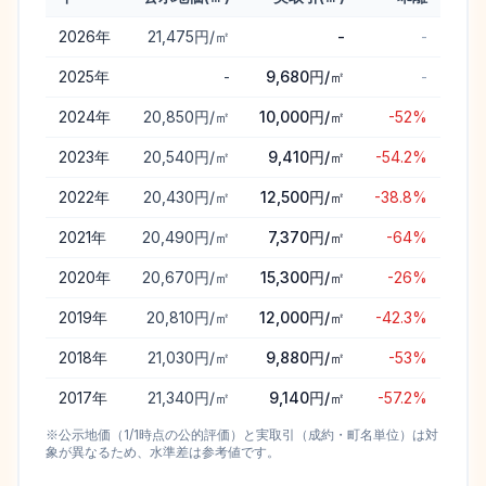
八女市
の公示地価と実取引価格（土地）の年次推移と乖離
2026
年
21,475円/㎡
-
-
2025
年
-
9,680円/㎡
-
2024
年
20,850円/㎡
10,000円/㎡
-52%
2023
年
20,540円/㎡
9,410円/㎡
-54.2%
2022
年
20,430円/㎡
12,500円/㎡
-38.8%
2021
年
20,490円/㎡
7,370円/㎡
-64%
2020
年
20,670円/㎡
15,300円/㎡
-26%
2019
年
20,810円/㎡
12,000円/㎡
-42.3%
2018
年
21,030円/㎡
9,880円/㎡
-53%
2017
年
21,340円/㎡
9,140円/㎡
-57.2%
※公示地価（1/1時点の公的評価）と実取引（成約・町名単位）は対
象が異なるため、水準差は参考値です。