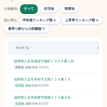
土地種別:
すべて
住宅地
商業地
並び替え:
坪単価ランキング順 ↓
上昇率ランキング順 ↓
最寄り駅からの距離順 ↑
所在地
価格（
福岡県八女市蒲原字榎町１０６６番１外
商業地
建蔽/容積
70
/
200
福岡県八女市本村字大間７２４番１０
住宅地
建蔽/容積
60
/
200
福岡県八女市納楚字西鶴２７３番９外
住宅地
建蔽/容積
60
/
200