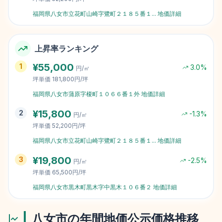
福岡県八女市立花町山崎字鷺町２１８５番１
...
地価詳細
上昇率ランキング
¥
55,000
1
3.0
%
円/㎡
坪単価
181,800円/坪
福岡県八女市蒲原字榎町１０６６番１外
地価詳細
¥
15,800
2
-1.3
%
円/㎡
坪単価
52,200円/坪
福岡県八女市立花町山崎字鷺町２１８５番１
...
地価詳細
¥
19,800
3
-2.5
%
円/㎡
坪単価
65,500円/坪
福岡県八女市黒木町黒木字中黒木１０６番２
地価詳細
八女市
の年間地価公示価格推移