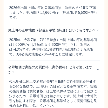
2026年の滝上町の平均公示地価は、前年比で -2.5% 下落
しました。平均価格は1,660円/㎡（坪単価: 約5,500円/坪）
です。
滝上町の基準地価（都道府県地価調査）はいくらですか？
2025年（令和7年・7月1日時点）の滝上町の平均基準地価
は2,000円/㎡（坪単価: 約6,600円/坪）です。前年比
は-4.3%です。基準地価は都道府県地価調査による地価
で、3月公表の地価公示を半年ごとに補完します。
公示地価は実際の売買価格（実勢価格）と何が違います
か？
公示地価は国土交通省が毎年1月1日時点で標準地を評価す
る公的な指標で、土地取引の目安となる基準値です。実際
の売買価格（実勢価格）は立地条件や需給によって個別に
決まるため、公示地価とは差が生じます。滝上町で土地取
引を検討する際は、公示地価を基準値として実勢価格を見
極める材料にご活用ください。