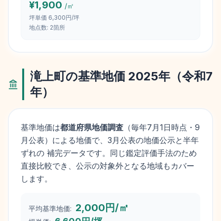
¥
1,900
/㎡
坪単価
6,300円/坪
地点数:
2
箇所
滝上町
の基準地価
2025
年（
令和7
年
）
基準地価は
都道府県地価調査
（毎年
7月1日
時点・9
月公表）による地価で、3月公表の地価公示と半年
ずれの 補完データです。同じ鑑定評価手法のため
直接比較でき、公示の対象外となる地域もカバー
します。
2,000円/㎡
平均基準地価: