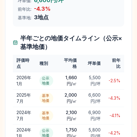
6,600円/坪
坪単価:
-4.3
%
前年比:
3
地点
基準地:
半年ごとの地価タイムライン（公示×
基準地価）
評価時
平均価
前年
種別
坪単価
点
格
比
2026年
1,660
5,500
公示
-2.5%
地価
1月
円/㎡
円/坪
2025年
2,000
6,600
基準
-4.3%
地価
7月
円/㎡
円/坪
2024年
2,100
6,900
基準
-4.1%
地価
7月
円/㎡
円/坪
2024年
1,750
5,800
公示
-4.2%
地価
1月
円/㎡
円/坪