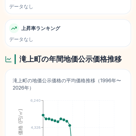
データなし
上昇率ランキング
データなし
滝上町
の年間地価公示価格推移
滝上町
の地価公示価格の平均価格推移（
1996
年〜
2026
年）
6,240
価格 (円/㎡)
4,328