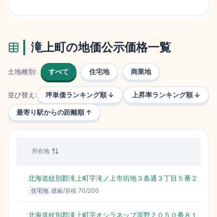
滝上町
の地価公示価格一覧
土地種別:
すべて
住宅地
商業地
並び替え:
坪単価ランキング順 ↓
上昇率ランキング順 ↓
最寄り駅からの距離順 ↑
所在地
北海道紋別郡滝上町字滝ノ上市街地３条通３丁目５番２
住宅地
建蔽/容積
70
/
200
北海道紋別郡滝上町字オシラネップ原野２０５０番８１