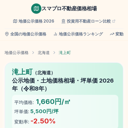
スマプロ不動産価格相場
地価公示価格
2026
投資用不動産ローン比較
全国の地価公示価格
地価公示価格ランキング
変動率
地価公示価格
北海道
滝上町
滝上町
（
北海道
）
公示地価
・土地価格相場・坪単価
2026
年（
令和8年
）
1,660円/㎡
平均価格:
5,500円/坪
坪単価:
-2.50
%
変動率: