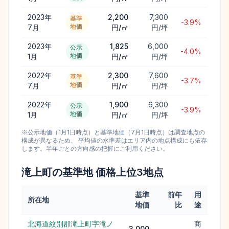
2023年
2,200
7,300
基準
-3.9%
地価
7月
円/㎡
円/坪
2023年
1,825
6,000
公示
-4.0%
地価
1月
円/㎡
円/坪
2022年
2,300
7,600
基準
-3.7%
地価
7月
円/㎡
円/坪
2022年
1,900
6,300
公示
-3.9%
地価
1月
円/㎡
円/坪
※公示地価（1月1日時点）と基準地価（7月1日時点）は調査地点の
構成が異なるため、 平均値の水準差はエリア内の地点構成にも依存
します。半年ごとの方向感の把握にご利用ください。
滝上町
の基準地 価格上位
3
地点
基準
前年
用
所在地
地価
比
途
北海道紋別郡滝上町字滝ノ
商
3,000