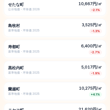
10,667円/㎡
せたな町
公示地価・坪単価 2026
-2.1
%
3,525円/㎡
島牧村
基準地価・坪単価 2025
-1.3
%
6,400円/㎡
寿都町
基準地価・坪単価 2025
-2.7
%
5,017円/㎡
黒松内町
基準地価・坪単価 2025
-1.9
%
10,275円/㎡
蘭越町
基準地価・坪単価 2025
+
4.1
%
21,620円/㎡