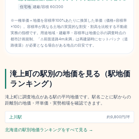
住宅地
建蔽/容積
60
/
200
※一種単価＝地価を容積率100%あたりに換算した単価（価格÷容積率
×100）。容積率が異なる土地の実質的な割安・割高を比較する不動産
実務の指標です。用途地域・建蔽率・容積率は地価公示の調査時点の
都市計画規制、「⚠前面道路4m未満」は再建築時にセットバック（道
路後退）が必要となる場合がある地点の目安です。
滝上町
の駅別の地価を見る（駅地価
ランキング）
滝上町
に調査地点がある駅の平均地価です。駅名ごとに駅からの
距離別の地価・坪単価・実勢相場を確認できます。
上川駅
約
9,800円/坪
北海道
の駅別地価ランキングをすべて見る →