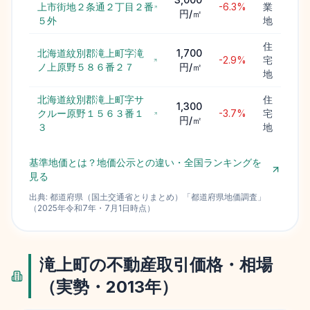
上市街地２条通２丁目２番
-6.3%
業
円/㎡
５外
地
住
北海道紋別郡滝上町字滝
1,700
-2.9%
宅
ノ上原野５８６番２７
円/㎡
地
北海道紋別郡滝上町字サ
住
1,300
クルー原野１５６３番１
-3.7%
宅
円/㎡
３
地
基準地価とは？地価公示との違い・全国ランキングを
見る
出典:
都道府県（国土交通省とりまとめ）
「
都道府県地価調査
」
（
2025
年
令和7年
・
7月1日
時点）
滝上町
の不動産取引価格・相場
（実勢・
2013
年）