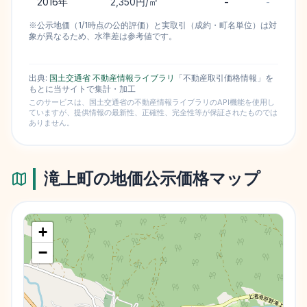
2016
年
2,350円/㎡
-
-
※公示地価（1/1時点の公的評価）と実取引（成約・町名単位）は対
象が異なるため、水準差は参考値です。
出典:
国土交通省 不動産情報ライブラリ
「不動産取引価格情報」を
もとに当サイトで集計・加工
このサービスは、国土交通省の不動産情報ライブラリのAPI機能を使用し
ていますが、提供情報の最新性、正確性、完全性等が保証されたものでは
ありません。
滝上町
の地価公示価格マップ
+
−