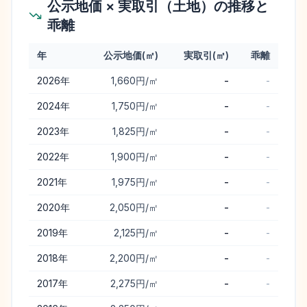
公示地価 × 実取引（土地）の推移と
乖離
年
公示地価(㎡)
実取引(㎡)
乖離
滝上町
の公示地価と実取引価格（土地）の年次推移と乖離
2026
年
1,660円/㎡
-
-
2024
年
1,750円/㎡
-
-
2023
年
1,825円/㎡
-
-
2022
年
1,900円/㎡
-
-
2021
年
1,975円/㎡
-
-
2020
年
2,050円/㎡
-
-
2019
年
2,125円/㎡
-
-
2018
年
2,200円/㎡
-
-
2017
年
2,275円/㎡
-
-