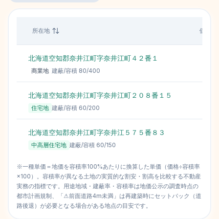
所在地
価格（
北海道空知郡奈井江町字奈井江町４２番１
商業地
建蔽/容積
80
/
400
北海道空知郡奈井江町字奈井江町２０８番１５
住宅地
建蔽/容積
60
/
200
北海道空知郡奈井江町字奈井江５７５番８３
中高層住宅地
建蔽/容積
60
/
150
※一種単価＝地価を容積率100%あたりに換算した単価（価格÷容積率
×100）。容積率が異なる土地の実質的な割安・割高を比較する不動産
実務の指標です。用途地域・建蔽率・容積率は地価公示の調査時点の
都市計画規制、「⚠前面道路4m未満」は再建築時にセットバック（道
路後退）が必要となる場合がある地点の目安です。