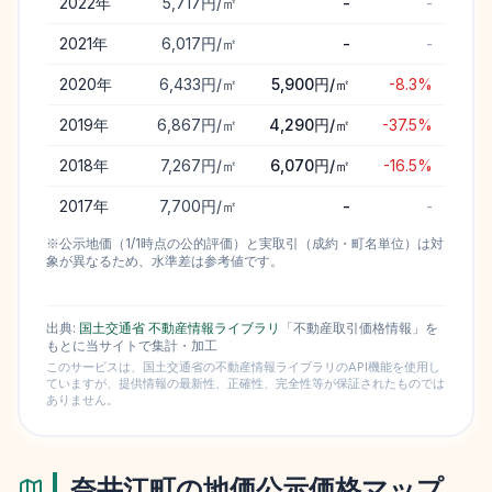
2022
年
5,717円/㎡
-
-
2021
年
6,017円/㎡
-
-
2020
年
6,433円/㎡
5,900円/㎡
-8.3%
2019
年
6,867円/㎡
4,290円/㎡
-37.5%
2018
年
7,267円/㎡
6,070円/㎡
-16.5%
2017
年
7,700円/㎡
-
-
※公示地価（1/1時点の公的評価）と実取引（成約・町名単位）は対
象が異なるため、水準差は参考値です。
出典:
国土交通省 不動産情報ライブラリ
「不動産取引価格情報」を
もとに当サイトで集計・加工
このサービスは、国土交通省の不動産情報ライブラリのAPI機能を使用し
ていますが、提供情報の最新性、正確性、完全性等が保証されたものでは
ありません。
奈井江町
の地価公示価格マップ