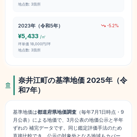
地点数:
3
箇所
2023
年（
令和5年
）
-5.2
%
¥
5,433
/㎡
坪単価
18,000円/坪
地点数:
3
箇所
奈井江町
の基準地価
2025
年（
令
和7年
）
基準地価は
都道府県地価調査
（毎年
7月1日
時点・9
月公表）による地価で、3月公表の地価公示と半年
ずれの 補完データです。同じ鑑定評価手法のため
直接比較でき、公示の対象外となる地域もカバー