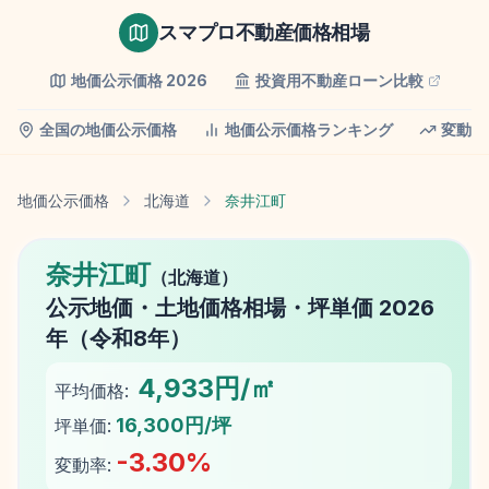
スマプロ不動産価格相場
地価公示価格
2026
投資用不動産ローン比較
全国の地価公示価格
地価公示価格ランキング
変動率
地価公示価格
北海道
奈井江町
奈井江町
（
北海道
）
公示地価
・土地価格相場・坪単価
2026
年（
令和8年
）
4,933円/㎡
平均価格:
16,300円/坪
坪単価:
-3.30
%
変動率: