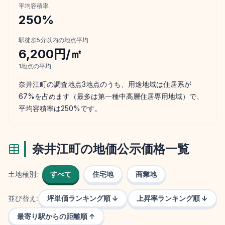
平均容積率
250
%
駅徒歩5分以内の地点平均
6,200円/㎡
1
地点の平均
奈井江町の調査地点3地点のうち、用途地域は住居系が
67%を占めます（最多は第一種中高層住居専用地域）で、
平均容積率は250%です。
奈井江町
の地価公示価格一覧
土地種別:
すべて
住宅地
商業地
並び替え:
坪単価ランキング順 ↓
上昇率ランキング順 ↓
最寄り駅からの距離順 ↑