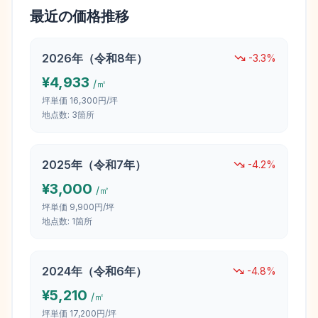
最近の価格推移
2026
年（
令和8年
）
-3.3
%
¥
4,933
/㎡
坪単価
16,300円/坪
地点数:
3
箇所
2025
年（
令和7年
）
-4.2
%
¥
3,000
/㎡
坪単価
9,900円/坪
地点数:
1
箇所
2024
年（
令和6年
）
-4.8
%
¥
5,210
/㎡
坪単価
17,200円/坪