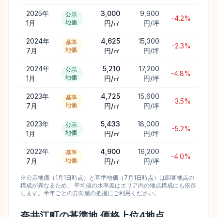
2025年
3,000
9,900
公示
-4.2%
地価
1月
円/㎡
円/坪
2024年
4,625
15,300
基準
-2.3%
地価
7月
円/㎡
円/坪
2024年
5,210
17,200
公示
-4.8%
地価
1月
円/㎡
円/坪
2023年
4,725
15,600
基準
-3.5%
地価
7月
円/㎡
円/坪
2023年
5,433
18,000
公示
-5.2%
地価
1月
円/㎡
円/坪
2022年
4,900
16,200
基準
-4.0%
地価
7月
円/㎡
円/坪
※公示地価（1月1日時点）と基準地価（7月1日時点）は調査地点の
構成が異なるため、 平均値の水準差はエリア内の地点構成にも依存
します。半年ごとの方向感の把握にご利用ください。
奈井江町
の基準地 価格上位
4
地点