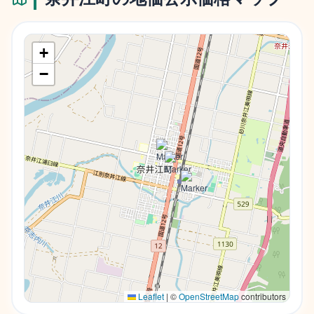
+
−
Leaflet
|
©
OpenStreetMap
contributors