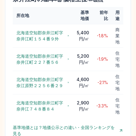
基準
前年
用
所在地
地価
比
途
商
北海道空知郡奈井江町字
5,400
-1.8%
業
奈井江町１５４番９外
円/㎡
地
住
北海道空知郡奈井江町字
5,200
-1.9%
宅
奈井江町２２７番５６
円/㎡
地
住
北海道空知郡奈井江町字
4,600
-2.1%
宅
奈江原野２２５６番２９
円/㎡
地
住
北海道空知郡奈井江町字
2,900
-3.3%
宅
奈井江７４８番８４
円/㎡
地
基準地価とは？地価公示との違い・全国ランキングを
見る