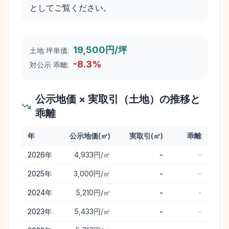
としてご覧ください。
19,500円/坪
土地 坪単価:
-8.3
%
対公示 乖離:
公示地価 × 実取引（土地）の推移と
乖離
年
公示地価(㎡)
実取引(㎡)
乖離
奈井江町
の公示地価と実取引価格（土地）の年次推移と乖離
2026
年
4,933円/㎡
-
-
2025
年
3,000円/㎡
-
-
2024
年
5,210円/㎡
-
-
2023
年
5,433円/㎡
-
-