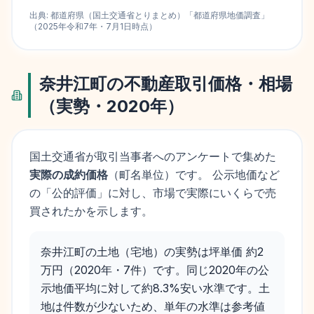
出典:
都道府県（国土交通省とりまとめ）
「
都道府県地価調査
」
（
2025
年
令和7年
・
7月1日
時点）
奈井江町
の不動産取引価格・相場
（実勢・
2020
年）
国土交通省が取引当事者へのアンケートで集めた
実際の成約価格
（町名単位）です。 公示地価など
の「公的評価」に対し、市場で実際にいくらで売
買されたかを示します。
奈井江町の土地（宅地）の実勢は坪単価 約2
万円（2020年・7件）です。同じ2020年の公
示地価平均に対して約8.3%安い水準です。土
地は件数が少ないため、単年の水準は参考値