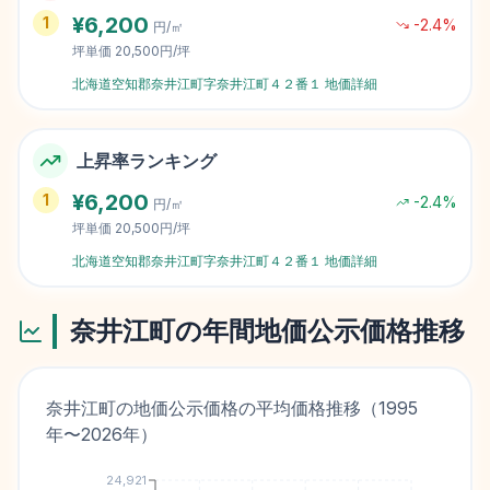
¥
6,200
1
-2.4
%
円/㎡
坪単価
20,500円/坪
北海道空知郡奈井江町字奈井江町４２番１
地価詳細
上昇率ランキング
¥
6,200
1
-2.4
%
円/㎡
坪単価
20,500円/坪
北海道空知郡奈井江町字奈井江町４２番１
地価詳細
奈井江町
の年間地価公示価格推移
奈井江町
の地価公示価格の平均価格推移（
1995
年〜
2026
年）
24,921