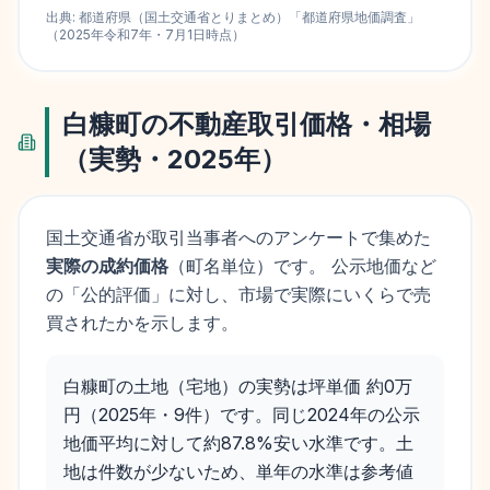
出典:
都道府県（国土交通省とりまとめ）
「
都道府県地価調査
」
（
2025
年
令和7年
・
7月1日
時点）
白糠町
の不動産取引価格・相場
（実勢・
2025
年）
国土交通省が取引当事者へのアンケートで集めた
実際の成約価格
（町名単位）です。 公示地価など
の「公的評価」に対し、市場で実際にいくらで売
買されたかを示します。
白糠町の土地（宅地）の実勢は坪単価 約0万
円（2025年・9件）です。同じ2024年の公示
地価平均に対して約87.8%安い水準です。土
地は件数が少ないため、単年の水準は参考値