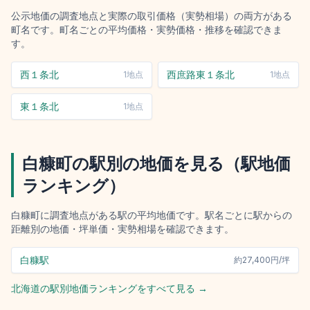
公示地価の調査地点と実際の取引価格（実勢相場）の両方がある
町名です。町名ごとの平均価格・実勢価格・推移を確認できま
す。
西１条北
西庶路東１条北
1
地点
1
地点
東１条北
1
地点
白糠町
の駅別の地価を見る（駅地価
ランキング）
白糠町
に調査地点がある駅の平均地価です。駅名ごとに駅からの
距離別の地価・坪単価・実勢相場を確認できます。
白糠駅
約
27,400円/坪
北海道
の駅別地価ランキングをすべて見る →