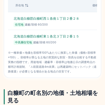
所在地
価格（円
北海道白糠郡白糠町西１条南１丁目２番２８
住宅地
建蔽/容積
60
/
200
北海道白糠郡白糠町東１条北３丁目２番１５
中高層住宅地
建蔽/容積
60
/
200
※一種単価＝地価を容積率100%あたりに換算した単価（価格÷容積率
×100）。容積率が異なる土地の実質的な割安・割高を比較する不動産
実務の指標です。用途地域・建蔽率・容積率は地価公示の調査時点の
都市計画規制、「⚠前面道路4m未満」は再建築時にセットバック（道
路後退）が必要となる場合がある地点の目安です。
白糠町
の町名別の地価・土地相場を
見る