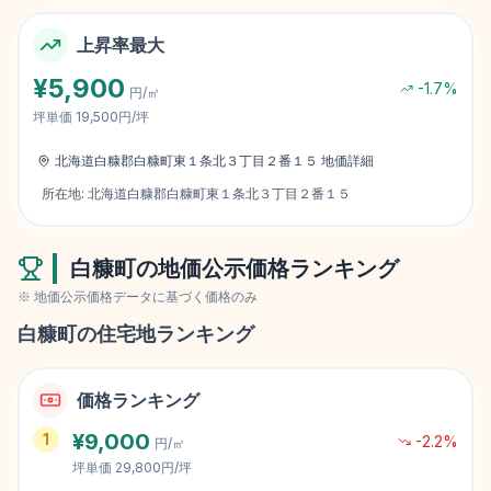
上昇率最大
¥
5,900
-1.7
%
円/㎡
坪単価
19,500円/坪
北海道白糠郡白糠町東１条北３丁目２番１５
地価詳細
所在地:
北海道白糠郡白糠町東１条北３丁目２番１５
白糠町
の地価公示価格ランキング
※ 地価公示価格データに基づく価格のみ
白糠町
の住宅地ランキング
価格ランキング
¥
9,000
1
-2.2
%
円/㎡
坪単価
29,800円/坪