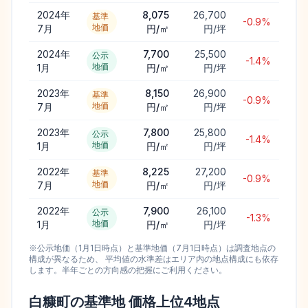
2024年
8,075
26,700
基準
-0.9%
地価
7月
円/㎡
円/坪
2024年
7,700
25,500
公示
-1.4%
地価
1月
円/㎡
円/坪
2023年
8,150
26,900
基準
-0.9%
地価
7月
円/㎡
円/坪
2023年
7,800
25,800
公示
-1.4%
地価
1月
円/㎡
円/坪
2022年
8,225
27,200
基準
-0.9%
地価
7月
円/㎡
円/坪
2022年
7,900
26,100
公示
-1.3%
地価
1月
円/㎡
円/坪
※公示地価（1月1日時点）と基準地価（7月1日時点）は調査地点の
構成が異なるため、 平均値の水準差はエリア内の地点構成にも依存
します。半年ごとの方向感の把握にご利用ください。
白糠町
の基準地 価格上位
4
地点