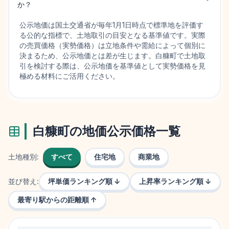
か？
公示地価は国土交通省が毎年1月1日時点で標準地を評価す
る公的な指標で、土地取引の目安となる基準値です。実際
の売買価格（実勢価格）は立地条件や需給によって個別に
決まるため、公示地価とは差が生じます。白糠町で土地取
引を検討する際は、公示地価を基準値として実勢価格を見
極める材料にご活用ください。
白糠町
の地価公示価格一覧
土地種別:
すべて
住宅地
商業地
並び替え:
坪単価ランキング順 ↓
上昇率ランキング順 ↓
最寄り駅からの距離順 ↑