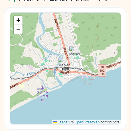
+
−
Leaflet
|
©
OpenStreetMap
contributors