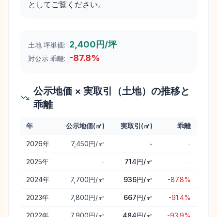
としてご覧ください。
2,400円/坪
土地 坪単価:
-87.8
%
対公示 乖離:
公示地価 × 実取引（土地）の推移と
乖離
年
公示地価(㎡)
実取引(㎡)
乖離
白糠町
の公示地価と実取引価格（土地）の年次推移と乖離
2026
年
7,450円/㎡
-
-
2025
年
-
714円/㎡
-
2024
年
7,700円/㎡
936円/㎡
-87.8%
2023
年
7,800円/㎡
667円/㎡
-91.4%
2022
年
7,900円/㎡
484円/㎡
-93.9%