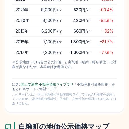
2021
年
8,000円/㎡
530円/㎡
-93.4%
2020
年
8,100円/㎡
420円/㎡
-94.8%
2019
年
8,200円/㎡
660円/㎡
-92%
2018
年
7,100円/㎡
1,300円/㎡
-81.7%
2017
年
7,200円/㎡
1,600円/㎡
-77.8%
※公示地価（1/1時点の公的評価）と実取引（成約・町名単位）は対
象が異なるため、水準差は参考値です。
出典:
国土交通省 不動産情報ライブラリ
「不動産取引価格情報」を
もとに当サイトで集計・加工
このサービスは、国土交通省の不動産情報ライブラリのAPI機能を使用し
ていますが、提供情報の最新性、正確性、完全性等が保証されたものでは
ありません。
白糠町
の地価公示価格マップ