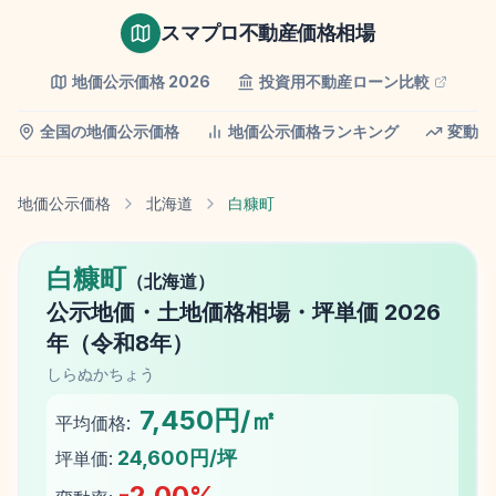
スマプロ不動産価格相場
地価公示価格
2026
投資用不動産ローン比較
全国の地価公示価格
地価公示価格ランキング
変動率
地価公示価格
北海道
白糠町
白糠町
（
北海道
）
公示地価
・土地価格相場・坪単価
2026
年（
令和8年
）
しらぬかちょう
7,450円/㎡
平均価格:
24,600円/坪
坪単価:
-2.00
%