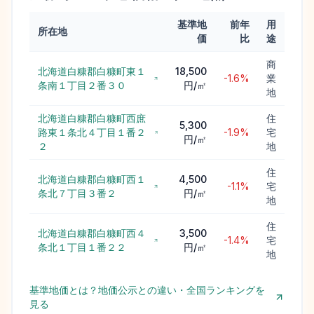
基準地
前年
用
所在地
価
比
途
商
北海道白糠郡白糠町東１
18,500
-1.6%
業
条南１丁目２番３０
円/㎡
地
北海道白糠郡白糠町西庶
住
5,300
路東１条北４丁目１番２
-1.9%
宅
円/㎡
２
地
住
北海道白糠郡白糠町西１
4,500
-1.1%
宅
条北７丁目３番２
円/㎡
地
住
北海道白糠郡白糠町西４
3,500
-1.4%
宅
条北１丁目１番２２
円/㎡
地
基準地価とは？地価公示との違い・全国ランキングを
見る