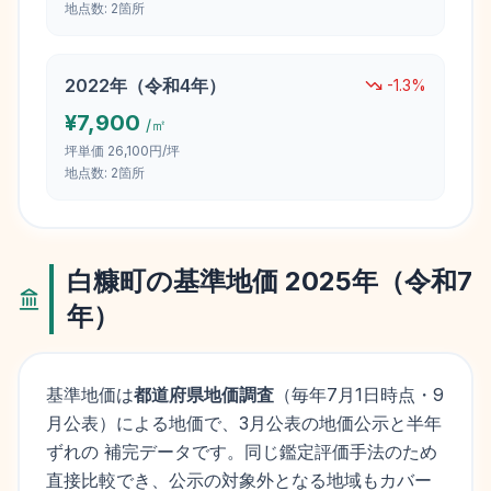
地点数:
2
箇所
2022
年（
令和4年
）
-1.3
%
¥
7,900
/㎡
坪単価
26,100円/坪
地点数:
2
箇所
白糠町
の基準地価
2025
年（
令和7
年
）
基準地価は
都道府県地価調査
（毎年
7月1日
時点・9
月公表）による地価で、3月公表の地価公示と半年
ずれの 補完データです。同じ鑑定評価手法のため
直接比較でき、公示の対象外となる地域もカバー