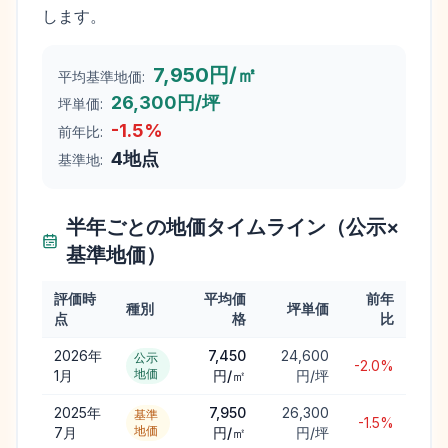
します。
7,950円/㎡
平均基準地価:
26,300円/坪
坪単価:
-1.5
%
前年比:
4
地点
基準地:
半年ごとの地価タイムライン（公示×
基準地価）
評価時
平均価
前年
種別
坪単価
点
格
比
2026年
7,450
24,600
公示
-2.0%
地価
1月
円/㎡
円/坪
2025年
7,950
26,300
基準
-1.5%
地価
7月
円/㎡
円/坪