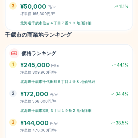
¥
50,000
3
11.1
%
円/㎡
坪単価
165,300円/坪
北海道千歳市住吉４丁目７番１０
地価詳細
千歳市
の商業地ランキング
価格ランキング
¥
245,000
1
44.1
%
円/㎡
坪単価
809,900円/坪
北海道千歳市千代田町５丁目１番８
地価詳細
¥
172,000
2
34.4
%
円/㎡
坪単価
568,600円/坪
北海道千歳市幸町３丁目１９番２
地価詳細
¥
144,000
3
38.5
%
円/㎡
坪単価
476,000円/坪