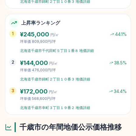
北海道千歳市錦町２丁目１０番３
地価詳細
上昇率ランキング
¥
245,000
1
44.1
%
円/㎡
坪単価
809,900円/坪
北海道千歳市千代田町５丁目１番８
地価詳細
¥
144,000
2
38.5
%
円/㎡
坪単価
476,000円/坪
北海道千歳市錦町２丁目１０番３
地価詳細
¥
172,000
3
34.4
%
円/㎡
坪単価
568,600円/坪
北海道千歳市幸町３丁目１９番２
地価詳細
千歳市
の年間地価公示価格推移