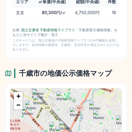
エリア
㎡単価(中央値)
総額(中央値)
件数
町域別 実勢価格ランキング（中古マンション・2025年）
文京
80,300円/㎡
4,750,000円
18
出典:
国土交通省 不動産情報ライブラリ
「不動産取引価格情報」を
もとに当サイトで集計・加工
このサービスは、国土交通省の不動産情報ライブラリのAPI機能を使用し
ていますが、提供情報の最新性、正確性、完全性等が保証されたものでは
ありません。
千歳市
の地価公示価格マップ
+
−