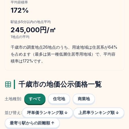
平均容積率
172
%
駅徒歩5分以内の地点平均
245,000円/㎡
1
地点の平均
千歳市の調査地点26地点のうち、用途地域は住居系が64%
を占めます（最多は第一種低層住居専用地域）で、平均容
積率は172%です。
千歳市
の地価公示価格一覧
土地種別:
すべて
住宅地
商業地
並び替え:
坪単価ランキング順 ↓
上昇率ランキング順 ↓
最寄り駅からの距離順 ↑