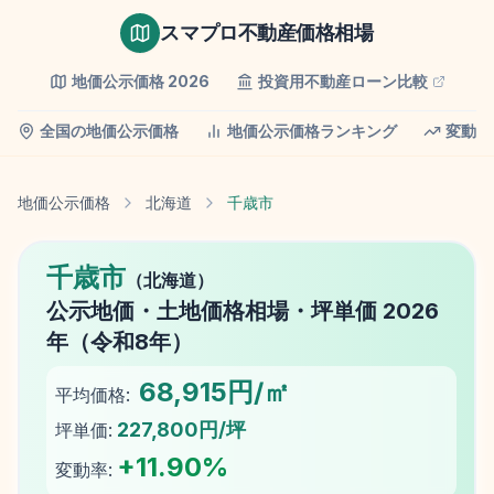
スマプロ不動産価格相場
地価公示価格
2026
投資用不動産ローン比較
全国の地価公示価格
地価公示価格ランキング
変動率
地価公示価格
北海道
千歳市
千歳市
（
北海道
）
公示地価
・土地価格相場・坪単価
2026
年（
令和8年
）
68,915円/㎡
平均価格:
227,800円/坪
坪単価:
+
11.90
%
変動率: