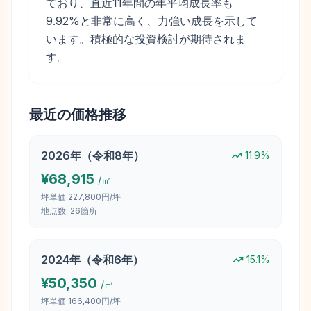
ており、直近11年間の年平均成長率も
9.92%と非常に高く、力強い成長を示して
います。積極的な投資検討が期待されま
す。
最近の価格推移
2026
年（
令和8年
）
11.9
%
¥
68,915
/㎡
坪単価
227,800円/坪
地点数:
26
箇所
2024
年（
令和6年
）
15.1
%
¥
50,350
/㎡
坪単価
166,400円/坪