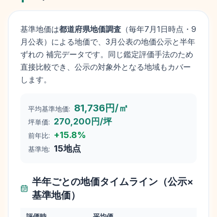
基準地価は
都道府県地価調査
（毎年
7月1日
時点・9
月公表）による地価で、3月公表の地価公示と半年
ずれの 補完データです。同じ鑑定評価手法のため
直接比較でき、公示の対象外となる地域もカバー
します。
81,736円/㎡
平均基準地価:
270,200円/坪
坪単価:
+
15.8
%
前年比:
15
地点
基準地:
半年ごとの地価タイムライン（公示×
基準地価）
評価時
平均価