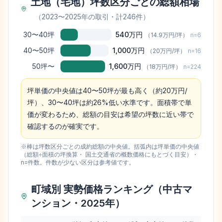
土地（宅地）坪数区分ごとの総額相場
（
2023
〜
2025
年の取引
・計246件
）
30〜40坪
540万円
（
14.9万円
/坪）
n=
6
40〜50坪
1,000万円
（
20万円
/坪）
n=
16
50坪〜
1,600万円
（
18万円
/坪）
n=
224
坪単価の中央値は40〜50坪が最も高く（約20万円/
坪）、30〜40坪は約26%低い水準です。面積帯で単
価が変わるため、総額の目安は希望の坪数に近い帯で
確認するのが確実です。
※棒は坪数区分ごとの成約総額の中央値。括弧内は坪単価の中央値
（総額÷面積の坪換算・ 国土交通省の概数価格にもとづく目安）・
n=件数。件数が少ない区分は参考値です。
町域別 実勢価格ランキング（中古マ
ンション・2025年）