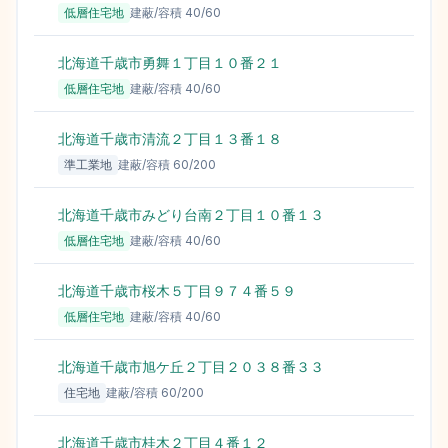
低層住宅地
建蔽/容積
40
/
60
北海道千歳市勇舞１丁目１０番２１
4
低層住宅地
建蔽/容積
40
/
60
北海道千歳市清流２丁目１３番１８
4
準工業地
建蔽/容積
60
/
200
北海道千歳市みどり台南２丁目１０番１３
4
低層住宅地
建蔽/容積
40
/
60
北海道千歳市桜木５丁目９７４番５９
4
低層住宅地
建蔽/容積
40
/
60
北海道千歳市旭ケ丘２丁目２０３８番３３
3
住宅地
建蔽/容積
60
/
200
北海道千歳市桂木２丁目４番１２
3