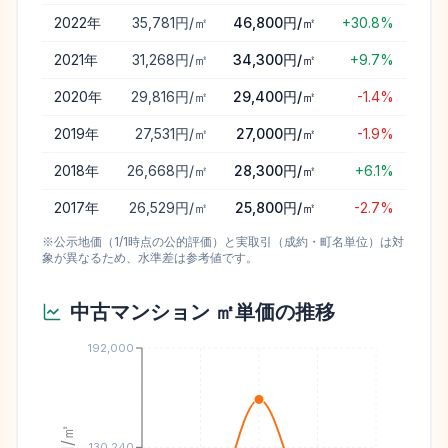
2022
年
35,781円/㎡
46,800円/㎡
+30.8%
2021
年
31,268円/㎡
34,300円/㎡
+9.7%
2020
年
29,816円/㎡
29,400円/㎡
-1.4%
2019
年
27,531円/㎡
27,000円/㎡
-1.9%
2018
年
26,668円/㎡
28,300円/㎡
+6.1%
2017
年
26,529円/㎡
25,800円/㎡
-2.7%
※公示地価（1/1時点の公的評価）と実取引（成約・町名単位）は対
象が異なるため、水準差は参考値です。
中古マンション ㎡単価の推移
192,000
円/㎡
130,240