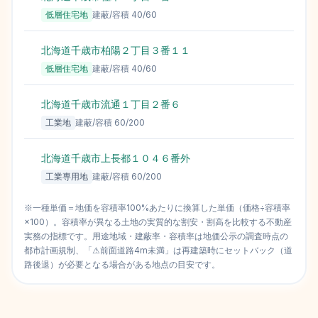
低層住宅地
建蔽/容積
40
/
60
北海道千歳市柏陽２丁目３番１１
2
低層住宅地
建蔽/容積
40
/
60
北海道千歳市流通１丁目２番６
2
工業地
建蔽/容積
60
/
200
北海道千歳市上長都１０４６番外
1
工業専用地
建蔽/容積
60
/
200
※一種単価＝地価を容積率100%あたりに換算した単価（価格÷容積率
×100）。容積率が異なる土地の実質的な割安・割高を比較する不動産
実務の指標です。用途地域・建蔽率・容積率は地価公示の調査時点の
都市計画規制、「⚠前面道路4m未満」は再建築時にセットバック（道
路後退）が必要となる場合がある地点の目安です。