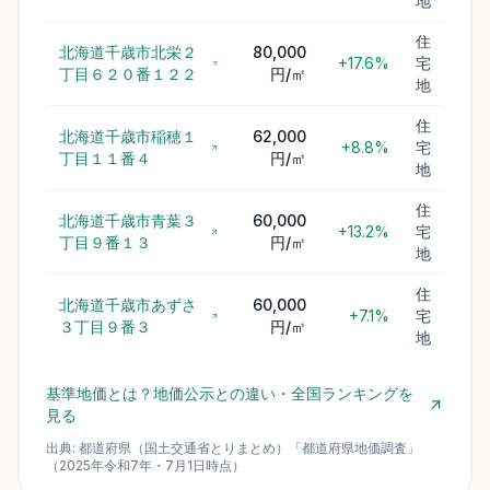
地
住
北海道千歳市北栄２
80,000
+17.6%
宅
丁目６２０番１２２
円/㎡
地
住
北海道千歳市稲穂１
62,000
+8.8%
宅
丁目１１番４
円/㎡
地
住
北海道千歳市青葉３
60,000
+13.2%
宅
丁目９番１３
円/㎡
地
住
北海道千歳市あずさ
60,000
+7.1%
宅
３丁目９番３
円/㎡
地
基準地価とは？地価公示との違い・全国ランキングを
見る
出典:
都道府県（国土交通省とりまとめ）
「
都道府県地価調査
」
（
2025
年
令和7年
・
7月1日
時点）