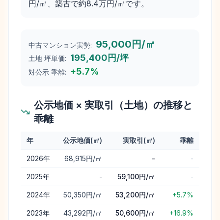
円/㎡、築古で約8.4万円/㎡です。
95,000円/㎡
中古マンション実勢:
195,400円/坪
土地 坪単価:
+
5.7
%
対公示 乖離:
公示地価 × 実取引（土地）の推移と
乖離
年
公示地価(㎡)
実取引(㎡)
乖離
千歳市
の公示地価と実取引価格（土地）の年次推移と乖離
2026
年
68,915円/㎡
-
-
2025
年
-
59,100円/㎡
-
2024
年
50,350円/㎡
53,200円/㎡
+5.7%
2023
年
43,292円/㎡
50,600円/㎡
+16.9%