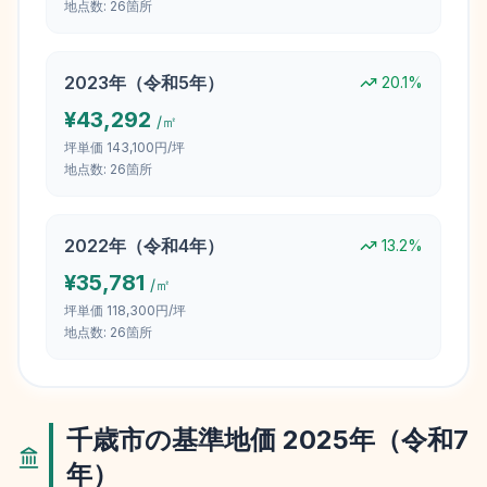
地点数:
26
箇所
2023
年（
令和5年
）
20.1
%
¥
43,292
/㎡
坪単価
143,100円/坪
地点数:
26
箇所
2022
年（
令和4年
）
13.2
%
¥
35,781
/㎡
坪単価
118,300円/坪
地点数:
26
箇所
千歳市
の基準地価
2025
年（
令和7
年
）