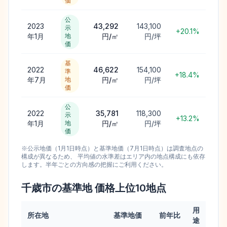
価
公
2023
43,292
143,100
示
+20.1%
年1月
地
円/㎡
円/坪
価
基
2022
46,622
154,100
準
+18.4%
年7月
地
円/㎡
円/坪
価
公
2022
35,781
118,300
示
+13.2%
年1月
地
円/㎡
円/坪
価
※公示地価（1月1日時点）と基準地価（7月1日時点）は調査地点の
構成が異なるため、 平均値の水準差はエリア内の地点構成にも依存
します。半年ごとの方向感の把握にご利用ください。
千歳市
の基準地 価格上位
10
地点
用
所在地
基準地価
前年比
途