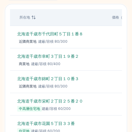
所在地
価格（円/㎡
北海道千歳市千代田町５丁目１番８
24
近隣商業地
建蔽/容積
80
/
300
北海道千歳市幸町３丁目１９番２
17
商業地
建蔽/容積
80
/
400
北海道千歳市錦町２丁目１０番３
14
近隣商業地
建蔽/容積
80
/
300
北海道千歳市栄町２丁目２５番２０
11
中高層住宅地
建蔽/容積
60
/
200
北海道千歳市花園５丁目３３番
9
住宅地
建蔽/容積
60
/
200