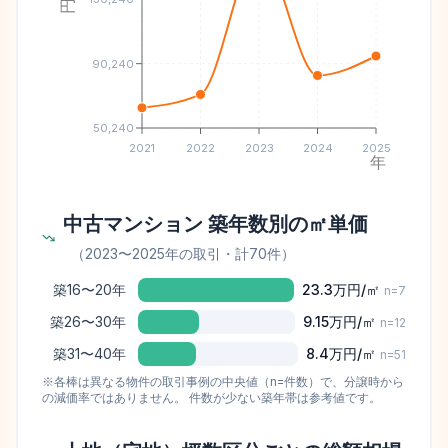
90,240
50,240
2021
2022
2023
2024
2025
年
中古マンション 築年数別の㎡単価
（
2023
〜
2025
年の取引
・計70件
）
築16〜20年
23.3万
円/㎡
n=
7
築26〜30年
9.15万
円/㎡
n=
12
築31〜40年
8.4万
円/㎡
n=
51
※各棒は異なる物件の取引事例の中央値（n=件数）で、分譲時から
の減価率ではありません。 件数が少ない築年帯は参考値です。