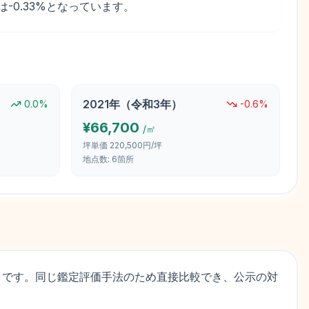
率は-0.33%となっています。
2021
年（
令和3年
）
0.0
%
-0.6
%
¥
66,700
/㎡
坪単価
220,500円/坪
地点数:
6
箇所
タです。同じ鑑定評価手法のため直接比較でき、公示の対