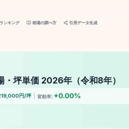
ランキング
相場の調べ方
引用データ生成
場・坪単価
2026
年（
令和8年
）
+
0.00
%
219,000円/坪
|
変動率: