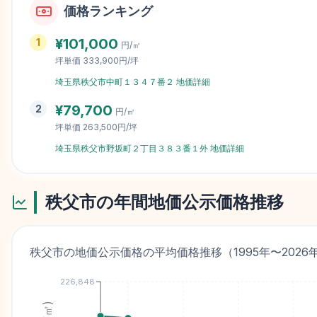
価格ランキング
¥
101,000
1
円/㎡
坪単価
333,900円/坪
埼玉県秩父市中町１３４７番２
地価詳細
¥
79,700
2
円/㎡
坪単価
263,500円/坪
埼玉県秩父市野坂町２丁目３８３番１外
地価詳細
秩父市
の年間地価公示価格推移
秩父市
の地価公示価格の平均価格推移（
1995
年〜
2026
226,848