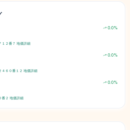
グ
0.0
%
７１２番７
地価詳細
0.0
%
２４６０番１２
地価詳細
0.0
%
０番２
地価詳細