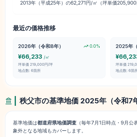
2013年（平成25年）の62,271円/㎡（坪単価205,
最近の価格推移
2026
年（
令和8年
）
2025
年
0.0
%
¥
66,233
¥
66,23
/㎡
坪単価
219,000円/坪
坪単価
219,
地点数:
6
箇所
地点数:
6
箇
秩父市
の基準地価
2025
年（
令和7
基準地価は
都道府県地価調査
（毎年
7月1日
時点・9月公
象外となる地域もカバーします。