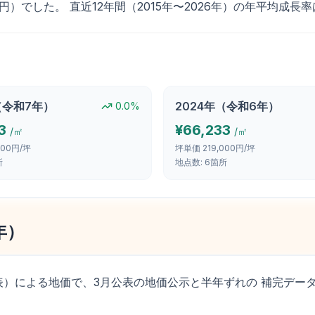
900円）でした。 直近12年間（2015年〜2026年）の年平均成長
（
令和7年
）
2024
年（
令和6年
）
0.0
%
3
¥
66,233
/㎡
/㎡
000円/坪
坪単価
219,000円/坪
所
地点数:
6
箇所
年
）
表）による地価で、3月公表の地価公示と半年ずれの 補完デー