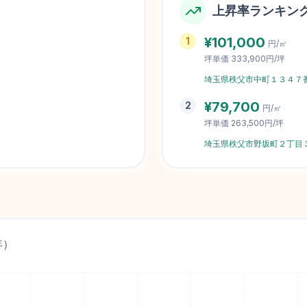
上昇率ランキン
¥
101,000
1
円/㎡
坪単価
333,900円/坪
埼玉県秩父市中町１３４７
¥
79,700
2
円/㎡
坪単価
263,500円/坪
埼玉県秩父市野坂町２丁目
年）