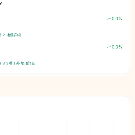
グ
0.0
%
番２
地価詳細
0.0
%
３８３番１外
地価詳細