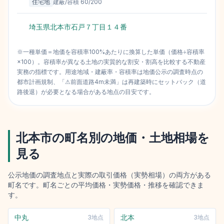
住宅地
建蔽/容積
60
/
200
埼玉県北本市石戸７丁目１４番
※一種単価＝地価を容積率100%あたりに換算した単価（価格÷容積率
×100）。容積率が異なる土地の実質的な割安・割高を比較する不動産
実務の指標です。用途地域・建蔽率・容積率は地価公示の調査時点の
都市計画規制、「⚠前面道路4m未満」は再建築時にセットバック（道
路後退）が必要となる場合がある地点の目安です。
北本市
の町名別の地価・土地相場を
見る
公示地価の調査地点と実際の取引価格（実勢相場）の両方がある
町名です。町名ごとの平均価格・実勢価格・推移を確認できま
す。
中丸
北本
3
地点
3
地点