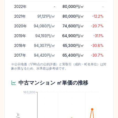
2022
年
-
80,000円/㎡
-
2021
年
91,121円/㎡
80,000円/㎡
-12.2%
2020
年
94,080円/㎡
74,600円/㎡
-20.7%
2019
年
94,193円/㎡
64,900円/㎡
-31.1%
2018
年
94,307円/㎡
65,300円/㎡
-30.8%
2017
年
94,420円/㎡
65,400円/㎡
-30.7%
※公示地価（1/1時点の公的評価）と実取引（成約・町名単位）は対
象が異なるため、水準差は参考値です。
中古マンション ㎡単価の推移
163,200
円/㎡