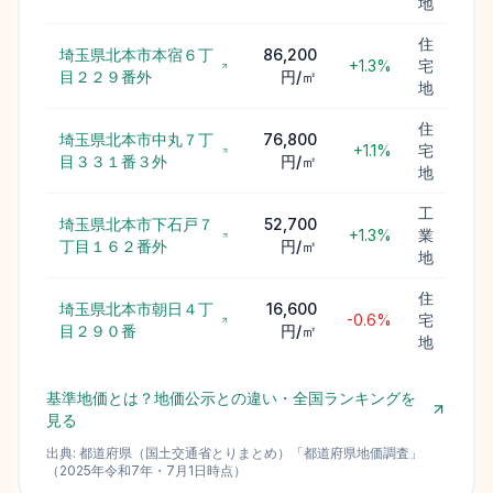
地
住
埼玉県北本市本宿６丁
86,200
+1.3%
宅
目２２９番外
円/㎡
地
住
埼玉県北本市中丸７丁
76,800
+1.1%
宅
目３３１番３外
円/㎡
地
工
埼玉県北本市下石戸７
52,700
+1.3%
業
丁目１６２番外
円/㎡
地
住
埼玉県北本市朝日４丁
16,600
-0.6%
宅
目２９０番
円/㎡
地
基準地価とは？地価公示との違い・全国ランキングを
見る
出典:
都道府県（国土交通省とりまとめ）
「
都道府県地価調査
」
（
2025
年
令和7年
・
7月1日
時点）