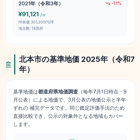
2021
年（
令和3年
）
-1.1
%
¥
91,121
/㎡
坪単価
301,200円/坪
地点数:
14
箇所
北本市
の基準地価
2025
年（
令和7
年
）
基準地価は
都道府県地価調査
（毎年
7月1日
時点・9
月公表）による地価で、3月公表の地価公示と半年
ずれの 補完データです。同じ鑑定評価手法のため
直接比較でき、公示の対象外となる地域もカバー
します。