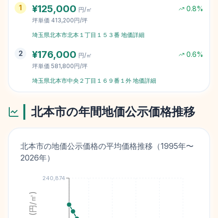
¥
125,000
1
0.8
%
円/㎡
坪単価
413,200円/坪
埼玉県北本市北本１丁目１５３番
地価詳細
¥
176,000
2
0.6
%
円/㎡
坪単価
581,800円/坪
埼玉県北本市中央２丁目１６９番１外
地価詳細
北本市
の年間地価公示価格推移
北本市
の地価公示価格の平均価格推移（
1995
年〜
2026
年）
240,874
価格 (円/㎡)