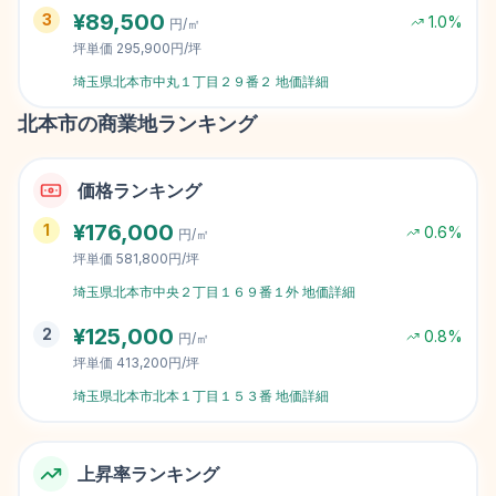
¥
89,500
3
1.0
%
円/㎡
坪単価
295,900円/坪
埼玉県北本市中丸１丁目２９番２
地価詳細
北本市
の商業地ランキング
価格ランキング
¥
176,000
1
0.6
%
円/㎡
坪単価
581,800円/坪
埼玉県北本市中央２丁目１６９番１外
地価詳細
¥
125,000
2
0.8
%
円/㎡
坪単価
413,200円/坪
埼玉県北本市北本１丁目１５３番
地価詳細
上昇率ランキング