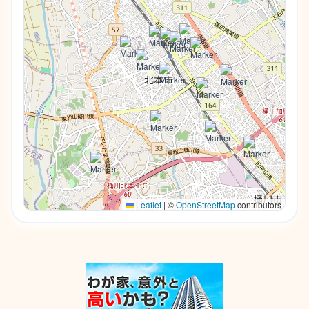
Leaflet
|
©
OpenStreetMap
contributors