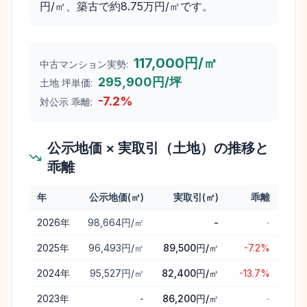
円/㎡、築古で約8.75万円/㎡です。
117,000円/㎡
中古マンション実勢:
295,900円/坪
土地 坪単価:
-7.2
%
対公示 乖離:
公示地価 × 実取引（土地）の推移と
乖離
年
公示地価(㎡)
実取引(㎡)
乖離
北本市
の公示地価と実取引価格（土地）の年次推移と乖離
2026
年
98,664円/㎡
-
-
2025
年
96,493円/㎡
89,500円/㎡
-7.2%
2024
年
95,527円/㎡
82,400円/㎡
-13.7%
2023
年
-
86,200円/㎡
-