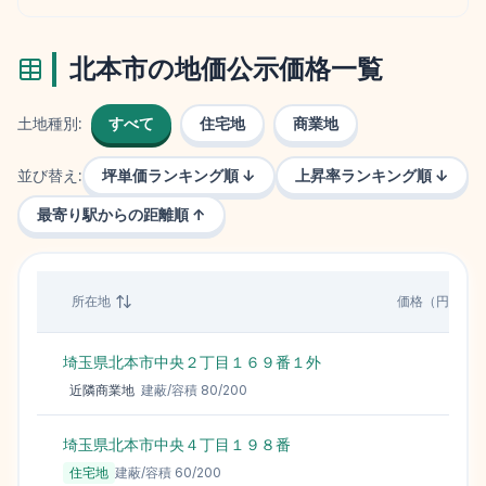
北本市
の地価公示価格一覧
土地種別:
すべて
住宅地
商業地
並び替え:
坪単価ランキング順 ↓
上昇率ランキング順 ↓
最寄り駅からの距離順 ↑
所在地
価格（円/㎡）
埼玉県北本市中央２丁目１６９番１外
176,
近隣商業地
建蔽/容積
80
/
200
埼玉県北本市中央４丁目１９８番
129,
住宅地
建蔽/容積
60
/
200