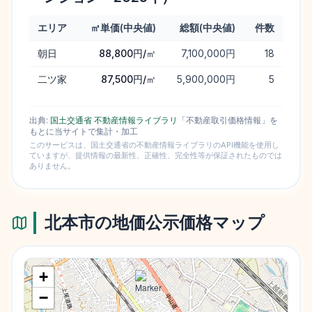
エリア
㎡単価(中央値)
総額(中央値)
件数
町域別 実勢価格ランキング（中古マンション・2025年）
朝日
88,800円/㎡
7,100,000円
18
二ツ家
87,500円/㎡
5,900,000円
5
出典:
国土交通省 不動産情報ライブラリ
「不動産取引価格情報」を
もとに当サイトで集計・加工
このサービスは、国土交通省の不動産情報ライブラリのAPI機能を使用し
ていますが、提供情報の最新性、正確性、完全性等が保証されたものでは
ありません。
北本市
の地価公示価格マップ
+
−