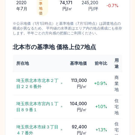
2020
74,171
245,200
準
-0.7%
年7月
地
円/㎡
円/坪
価
※公示地価（1月1日時点）と基準地価（7月1日時点）は調査地点の
構成が異なるため、 平均値の水準差はエリア内の地点構成にも依存
します。半年ごとの方向感の把握にご利用ください。
北本市
の基準地 価格上位
7
地点
用
所在地
基準地価
前年比
途
商
埼玉県北本市北本２丁
113,000
+0.9%
業
目２２６番外
円/㎡
地
住
埼玉県北本市宮内１丁
104,000
+1.0%
宅
目８９番１
円/㎡
地
住
埼玉県北本市緑３丁目
92,400
+1.3%
宅
４７番外
円/㎡