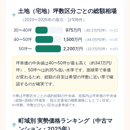
土地（宅地）坪数区分ごとの総額相場
（
2023
〜
2025
年の取引
・計108件
）
30〜40坪
975万円
（
30.2万円
/坪）
n=
22
40〜50坪
1,500万円
（
34.1万円
/坪）
n=
25
50坪〜
2,200万円
（
22.1万円
/坪）
n=
61
坪単価の中央値は40〜50坪が最も高く（約34.1万円/
坪）、50坪〜は約35%低い水準です。面積帯で単価
が変わるため、総額の目安は希望の坪数に近い帯で確
認するのが確実です。
※棒は坪数区分ごとの成約総額の中央値。括弧内は坪単価の中央値
（総額÷面積の坪換算・ 国土交通省の概数価格にもとづく目安）・
n=件数。件数が少ない区分は参考値です。
町域別 実勢価格ランキング（中古マ
ンション・2025年）