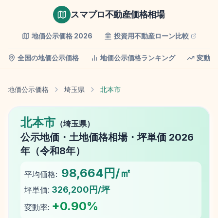
スマプロ不動産価格相場
地価公示価格
2026
投資用不動産ローン比較
全国の地価公示価格
地価公示価格ランキング
変動率
地価公示価格
埼玉県
北本市
北本市
（
埼玉県
）
公示地価
・土地価格相場・坪単価
2026
年（
令和8年
）
98,664円/㎡
平均価格:
326,200円/坪
坪単価:
+
0.90
%
変動率: