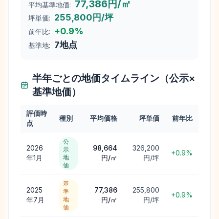
77,386円/㎡
平均基準地価:
255,800円/坪
坪単価:
+
0.9
%
前年比:
7
地点
基準地:
半年ごとの地価タイムライン（公示×
基準地価）
評価時
種別
平均価格
坪単価
前年比
点
公
2026
98,664
326,200
示
+0.9%
年1月
地
円/㎡
円/坪
価
基
2025
77,386
255,800
準
+0.9%
年7月
地
円/㎡
円/坪
価