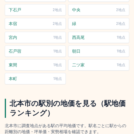
下石戸
中央
2
地点
2
地点
本宿
緑
2
地点
2
地点
宮内
西高尾
1
地点
1
地点
石戸宿
朝日
1
地点
1
地点
東間
二ツ家
1
地点
1
地点
本町
1
地点
北本市
の駅別の地価を見る（駅地価
ランキング）
北本市
に調査地点がある駅の平均地価です。駅名ごとに駅からの
距離別の地価・坪単価・実勢相場を確認できます。