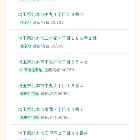
埼玉県北本市中丸１丁目２９番２
89,
住宅地
建蔽/容積
60
/
200
埼玉県北本市二ツ家４丁目１８６番１外
87,
住宅地
建蔽/容積
60
/
200
埼玉県北本市下石戸６丁目２５４番
83,
中高層住宅地
建蔽/容積
60
/
150
埼玉県北本市中丸４丁目１８番４
76,
低層住宅地
建蔽/容積
50
/
80
埼玉県北本市東間７丁目１４番７
72,
低層住宅地
建蔽/容積
50
/
80
埼玉県北本市石戸宿２丁目４４番外
16,