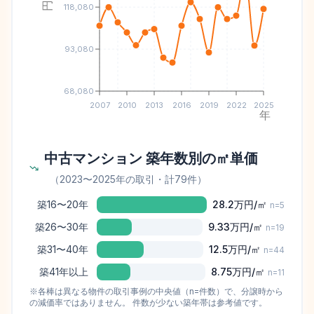
118,080
93,080
68,080
2007
2010
2013
2016
2019
2022
2025
年
中古マンション 築年数別の㎡単価
（
2023
〜
2025
年の取引
・計79件
）
築16〜20年
28.2万
円/㎡
n=
5
築26〜30年
9.33万
円/㎡
n=
19
築31〜40年
12.5万
円/㎡
n=
44
築41年以上
8.75万
円/㎡
n=
11
※各棒は異なる物件の取引事例の中央値（n=件数）で、分譲時から
の減価率ではありません。 件数が少ない築年帯は参考値です。